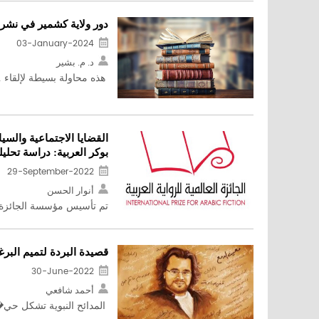
دور ولاية كشمير في نشر ا
03-January-2024
د. م. بشير
هذه محاولة بسيطة لإلقاء ..
القضايا الاجتماعية والسيا
بوكر العربية: دراسة تحليل
29-September-2022
أنوار الحسن
تم تأسيس مؤسسة الجائزة ال
قصيدة البردة لتميم البرغو
30-June-2022
أحمد شافعي
المدائح النبوية تشكل حي� 