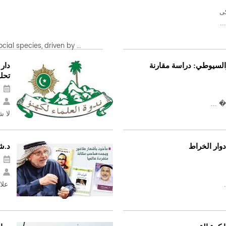
كى
..
al species, driven by ...
والسيوطي: دراسة مقارنة
دار 
تحلي
 ...
لا ش
دوار الخراط
د.ش
علاق