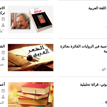
للغة العربية
الان
ترك
.
"وال
سية في الروايات الفائزة بجائزة
الش
ية
شبه 
ع ...
ثي: قرائة تحليلية
أعما
...
التر