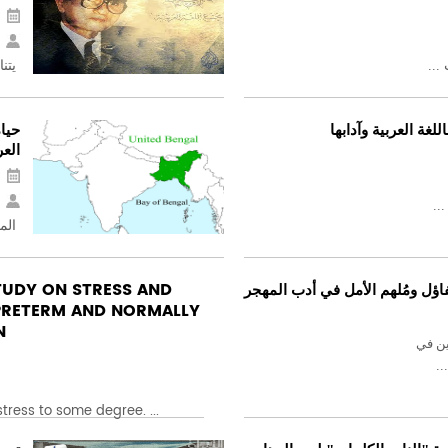
...
يتنا
للغة العربية وآدابها
حيا
العر
..
المق
TUDY ON STRESS AND
فاؤل ومُلهم الأمل في أدب المهجر
PRETERM AND NORMALLY
N
ين في
..
tress to some degree. ...