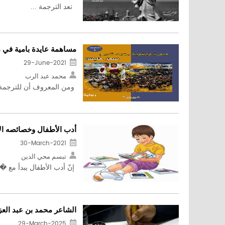
تعد الترجمة ...
مساهمة عايدة بامية في م
29-June-2021
محمد عبد الرب
ومن المعروف أن للترجمة أ
أدب الأطفال وخصائصه ال
30-March-2021
تبسم محي الدين
إنّ أدب الأطفال يبدأ مع � .
الشاعر محمد بن عبد العز
29-March-2025