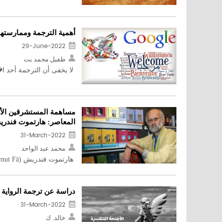
أهمية الترجمة وممارستها
29-June-2022
طفيل محمد بت
لا يخفى أن الترجمة أحد ا�
مساهمة المستشرقين الأل
المعاصر: هارتموت فندري
31-March-2022
محمد عبد الواحد
هارتموت فندريش (Hartmut Fä ...
دراسة عن ترجمة الرواية
31-March-2022
خالد. ك