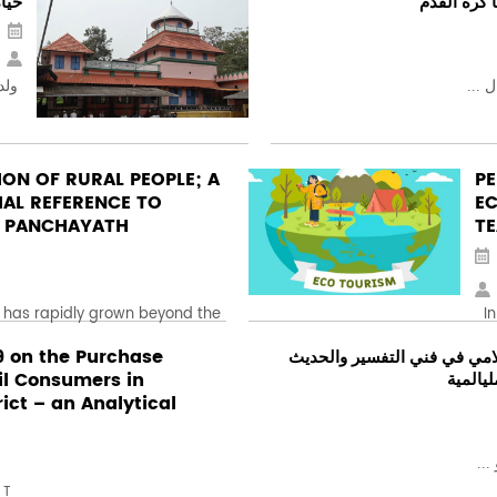
 كرة القدم
حيا
 ...
ولد 
ION OF RURAL PEOPLE; A
P
IAL REFERENCE TO
EC
 PANCHAYATH
T
has rapidly grown beyond the
In 
9 on the Purchase
لامي في فني التفسير والحديث
il Consumers in
ليالمية
ct – an Analytical
..
 T