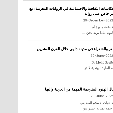
عكاسات الثقافية والاجتماعية في الروايات المغربية: مع
يز خاص على رواية
29-December-2022
فاطمة منورة أم
يوم ماذا نريد نحن ...
عر والشعراء في مدينة دلهي خلال القرن العشرين
30-June-2022
Dr. Mohd Saqib
القارة الهندية لا تز ...
ل الهنود المترجمة المهمة من العربية وإليها
29-June-2022
د. غياث الإسلام الصديقي
جمة بمثابة جسر بين ا ...