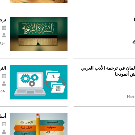
ترجم
 ...
تزدا
مان في ترجمة الأدب العربي
التر
ش أنموذجا
هذه 
أسا