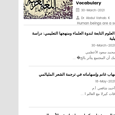
Vocabulary
30-March-2021
Dr. Abdul Vahab. K
Human beings are a soci
العلوم التابعة لندوة العلماء ومنهجها التعليمي: دراسة
لية
30-March-2021
محمد سعود الأعظمي
ك أن المجتمع يتأثر بالح� ...
هاب غانم وإسهاماته في ترجمة الشعر المليالمي
18-May-2021
أحمد شافعي. أ.م
ات كيرلا مع العالم ا ...