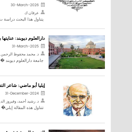
30-March-2026
عرفان.ك
يتناول هذا البحث دراسة ت 
دارالعلوم ديوبند: عنايتها با
31-March-2025
د. محمد محفوظ الرحمن
جامعة دارالعلوم ديوبند � .
إيليا أبو ماضي: شاعر الت
31-December-2024
د. رشيد أحمد، وفيروز الد
تتناول هذه المقالة إيلي� .