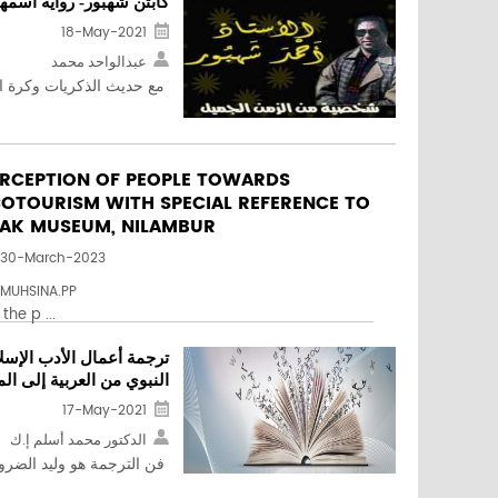
كابتن شهبور- رواية اسمها
18-May-2021
عبدالواحد محمد
مع حديث الذكريات وكرة ال
ERCEPTION OF PEOPLE TOWARDS
OTOURISM WITH SPECIAL REFERENCE TO
EAK MUSEUM, NILAMBUR
30-March-2023
MUHSINA.PP
the p ...
ترجمة أعمال الأدب الإس
النبوي من العربية إلى الم
17-May-2021
الدكتور محمد أسلم إ.ك
فن الترجمة هو وليد الضرو .