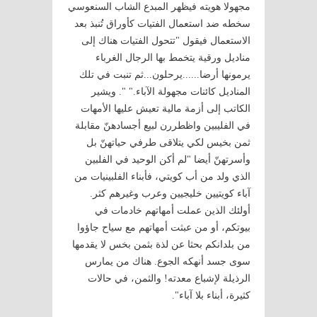
مجهولا هويته فيظهر المبدع الشاب السنعوسي
سخطه ضد استعمال الفتيات كأوراق تُنبذ بعد
الاستعمال فيقول "تتحول الفتيات هناك إلى
مناديل ورقية يتخمط بها الرجال الغرباء
يرمونها أرضا......يرحلون...ثم تنبت في تلك
المناديل كائنات مجهولة الآباء." ". ويشير
الكاتب إلى أزمة مالية تعيش عليها الأمهات
في الفليبين واظطررن لبيع أجسادهنّ مقابلة
ثمن بخيس لكي يتلاقى طرفي حياتهنّ بل
وأسرتهنّ أيضا "لم أكن الوحيد في الفلبين
الذي ولد من أب كويتي، فأبناء الفلبينيات من
آباء كويتيين خليجيين وعرب وغيرهم كثر.
أولئك الذين عملت أمهاتهم خادمات في
بيوتكم، أو من عبثت أمهاتهم مع سياح جاؤوا
من بلدانكم بحثا عن لذة بثمن بخس لا يقدمها
سوى جسد أنهكه الجوع. هناك من يمارس
الرذيلة لإشباع معدته! والثمن، في حالات
كثيرة، أبناء بلا آباء".