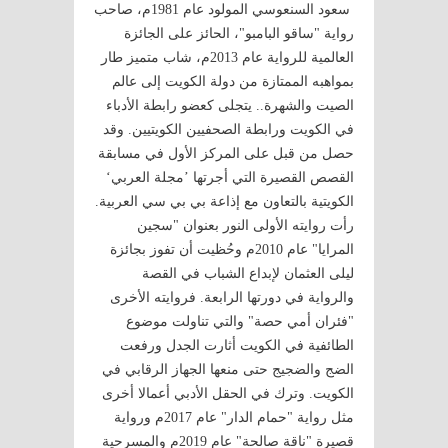
سعود السنعوسي المولود عام 1981م، صاحب
رواية "ساقو البامبو"، الحائز على الجائزة
العالمية للرواية عام 2013م، شاب متميز طار
بمواهبه الممتازة من دولة الكويت إلى عالم
الصيت والشهرة.. يتجلى كعضو رابطة الأدباء
في الكويت ورابطة الصحفيين الكويتيين. وقد
حصل من قبل على المركز الأول في مسابقة
القصص القصيرة التي أجرتها ’مجلة العربي‘
الكويتية بالتعاون مع إذاعة بي بي سي العربية.
رأت روايته الأولى النور بعنوان "سجين
المرايا" عام 2010م وحُظيت أن تفوز بجائزة
ليلى العثمان لإبداع الشباب في القصة
والرواية في دورتها الرابعة. فروايته الأخرى
"فئران أمي حصة" والتي تناولت موضوع
الطائفية في الكويت أثارت الجدل ورفعت
الضج والضجيج حتى منعها الجهاز الرقابي في
الكويت. وترك في الحقل الأدبي أعمالا أخرى
مثل رواية "حمام الدار" عام 2017م ورواية
قصيرة "ناقة صالحة" عام 2019م والمسرحية