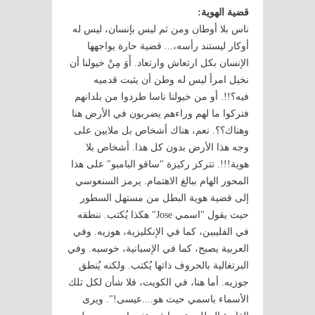
قضية الهوية:
ناس بلا أوطان ومن ثم ليس بإنسان، ليس له
أوكار ليستند رأسه،... قضية حارة يواجهها
الإنسان بكل ارتعاش وارتعاد. أَوَ مِنْ خيولنا أن
نخيل امرأ ليس له وطن أن يثبت قدميه
فيه؟!!. أو من خيولنا ناسا طردوا من بلدانهم
فتركوا ما لهم وراءهم يضربون في الأرض هنا
وهناك؟؟. نعم، هناك أشخاص بل ملايين على
وجه هذا الأرض بدون كل هذا. أشخاص بلا
هوية!!!. تتركز ركيزة "ساقو البامبو" على هذا
المحور الهام ببالغ الاهتمام. يرمز السنعوسي
إلى قضية هوية البطل من مستهل السطور
حيث يقول "اسمي Jose" هكذا يُكتب. ننطقه
في الفليبين، كما في الإنكليزية، هوزيه. وفي
العربية يصبح، كما في الإسبانية، خوسيه. وفي
البرتغالية بالحروف ذاتها يُكتب. ولكنه يُنطق
جوزيه. أما هنا، في الكويت، فلا شأن لكل تلك
الأسماء باسمي حيث هو....عيسى!". ويرى