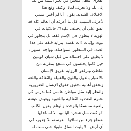
القارئ البطل متحيرا في تغير اسمه من بلد
إلى بلد ولا يعرف لماذا وكيف وقع هذا
الاختلاف الشديد. يقول "أنا لم أختر اسمي
لأعرف السبب. كل ما أعرفه أن العالم كله قد
اتفق على أن يختلف عليه!". فاللاثبات في
الهوية لا ينطوي في الإسم فقط بل يتجاوز في
ثبوت وإثبات ذات نفسه. يتزايد قلقه على هذا
الصدد في السطور المتواصلة. وواجه استهزاء
لا يطيق على احتماله من قبل شبان كويتين
حين كانوا يجلسون في منتجع بمقربة من
شاطئ وترفض الرواية تفريق الإنسان
بالاعتبار بالدول واللون والقبيلة والثقافة واللغة
وتحقق أهمية تحقيق حقوق الإنسان الضرورية
والنظر إليه مثل مواطن عالمي كما تدرس كي
تحترم التعددية الثقافية واللغوية ويعيش عيشة
راضية متمسكا بالوحدة والوئام. يقول الكاتب
"لو كنت مثل شجرة البامبو...لا انتماء لها..
نقتطع جزء من ساقها.. نغرسه، بلا جذور، في
أي أرض.. لا يلبث الساق طويلا حتى تنبت له