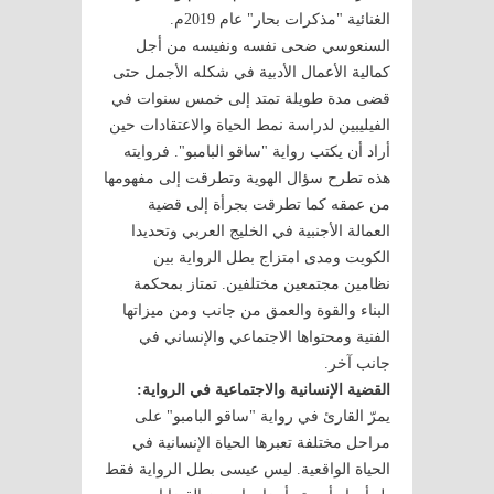
الغنائية "مذكرات بحار" عام 2019م.
السنعوسي ضحى نفسه ونفيسه من أجل
كمالية الأعمال الأدبية في شكله الأجمل حتى
قضى مدة طويلة تمتد إلى خمس سنوات في
الفيليبين لدراسة نمط الحياة والاعتقادات حين
أراد أن يكتب رواية "ساقو البامبو". فروايته
هذه تطرح سؤال الهوية وتطرقت إلى مفهومها
من عمقه كما تطرقت بجرأة إلى قضية
العمالة الأجنبية في الخليج العربي وتحديدا
الكويت ومدى امتزاج بطل الرواية بين
نظامين مجتمعين مختلفين. تمتاز بمحكمة
البناء والقوة والعمق من جانب ومن ميزاتها
الفنية ومحتواها الاجتماعي والإنساني في
جانب آخر.
القضية الإنسانية والاجتماعية في الرواية:
يمرّ القارئ في رواية "ساقو البامبو" على
مراحل مختلفة تعبرها الحياة الإنسانية في
الحياة الواقعية. ليس عيسى بطل الرواية فقط