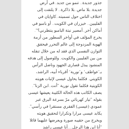
جذور جديدة.. تنمو من جديد..في أرض
جديدة..بلا ماض..بلا ذاكرة.. لا يلتفت إلى
اختلاف الناس حول تسميته..كاوايان في
الفليبين.. خيزران في الكويت.. أو بامبو في
أماكن أخر..أمصير نبتة البامبو ينتظرني؟".
يخرج المؤلف في أواخر السطور من أزمة
الهوية المزدوجة إلى عالم التحرر فيحقق
التوازن النفسي الذي فقد له من خلال تنقله
من بين الفليبين والكويت. وللوصول إلى هدفه
المنشود يبذل قصارى الجهود وناضل الرأس
بـ’عواطف‘ و’نورية‘ أقرباء أبيه، الراشد،
الكويتي. فكلما يحاول عيسى لإثبات هويته
الكويتية فكلما تقول نورية "أنت..ابن الزنا".
يصف الكاتب هذه الحالة الكئيبة يعيشها عيسى
بقوله "تيار كهربائي مرّ بسرعة البرق عبر
عمودي (عيسى) الفقري مستقرا في رأسي".
يكابد عيسى مرارا وتكرارا لتحقيق هويته
ويخرج من حقيبه صورة ويعرضها عليهما قائلا
"أنا ابن هذا الرجل....أنا عيسى راشد