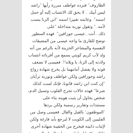
الطاروف" فترده عواطف مبررة رأيها "راشد
ليس أبيك... لا يحق لك الانتساب إليه أو حمل
اسمه". وعاتبته تغييرا اسمه "ابن الزنا ينسب
لأمه.." وتقول نورية متداخلة "على
ذلك...أنت...عيسى جوزافين". فهذه السطور
توضح للقارئ ما واجه عيسى من المضيقات
النفسية والمشاعر الحزينة لأنه بالرغم من أنه
ولد لأب كريم كويتي يسمع من أقربائه انتساب
ولادته إلى الزنا، يا ويلاه!!. فعيسى لا تضعف
قوته ولا يفشل أمامهما بل يخرج شهادة زواج
راشد وجوزافين ولكن عواطف ونورية ترأيان
"إن كنت ابن راشد قانونا، فإنك لست كذلك
شرعا" فهذه حالات تجرح القلوب وتسيل الدم،
شخص يحاول أن يثبت هويته بناء على
مستندات وتقارير رسمية ولكن يردها
’الموظفون‘ بالقيل والقال. فعيسى وصل من
الفليبين إلى الكويت لا ليرجع بأيد فارغة ولكن
لإثبات ذاتيته فيخرج من الحقيبة شهادة أخرى