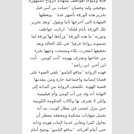
قائلا وملوّحا لعواطف بشهادة الزواج الممهورة
بتوقيعي وليد وغسان "حملت بي أمي قبل
تحرير هذه الورقة بأشهر عدة"...ويعطيها
الشهادة التي أخرجها ثانيا ويقول "وبعد تحرير
تلك الورقة بأيام قليلة". ارتابت عواطف
ونورية "ما هذه الورقة" ورأياها أنها"ورقة لما
تسمونه زواجا عرفيا" في تلك الحالة وبعد
تحقيقها انفجرت بكاء ومسحت وجهها بجزء
من عباءتها وتعترف بهويته "أنت كويتي....أنت
ابن أخي..ابن راشد".
فهذه الرواية "ساقو البامبو" تلقي الضوء على
قضايا إنسانية واجتماعية حارة ومن مقدمها
قضية الهوية. تكتشف الرواية من البداية إلى
النهاية أنه ولد من أب كويتي وأم فيليبينية
ولكن لا تعترف بها وكالات الحكومة الكويتية
حين ينزل عيسى في مطار كويت، بيد أنه
يحمل شهادات محكمة ومحققة يضطر أن
يحاول كثيرا ويعاني عديدا لإثبات هويته وذاته
حتى أمام أقربائه. "ساقو البامبو" يوضح أمام