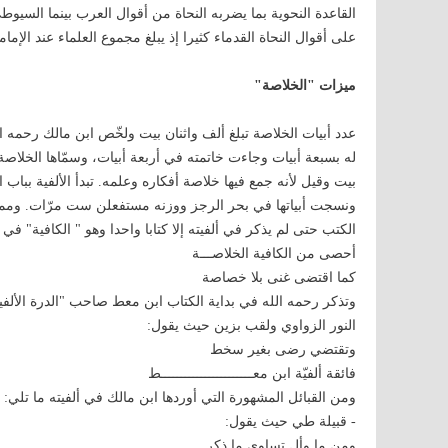
القاعدة النحوية بما يضربه النحاة من أقوال العرب بينما السيوط
على أقوال النحاة القدماء كثيرا إذ يبلغ مجموع العلماء عند الإما
ميزات "الخلاصة"
عدد أبيات الخلاصة تبلغ ألف واثنان بيت ولخّص ابن مالك رحمه
له بسبعة أبيات وجاءت خاتمته في أربعة أبيات، وسمّاها الخلاصة ل
بيت وقيل لأنه جمع فيها خلاصة أفكاره وعلمه. تبدأ الألفية بباب 
ونسجت أبياتها في بحر الرجز ووزنه مستفعلن ست مرّات. ومما أش
الكتب حتى لم يذكر في ألفيته إلا كتابا واحدا وهو " الكافية" في
أحصى من الكافية الخلاصـــة
كما اقتضى غنى بلا خصاصة
وتذكر رحمه الله في بداية الكتاب ابن معط صاحب "الدرة الألف
النور الزواوي ولقب بزين حيث يقول:
وتقتضي رضى بغير سخط
فائقة ألفيّة ابن معـــــــــــــــــــــــط
ومن القبائل المشهورة التي أوردها ابن مالك في ألفيته ما تلي:
- قبيلة طي حيث يقول:
ومن ما وأل تساوي ما ذكر