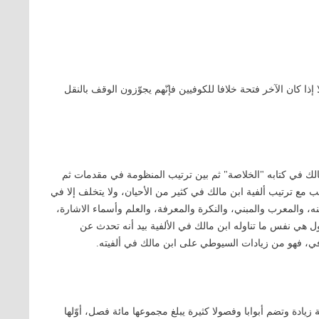
إذا كان الآخر فتحة خلافا للكوفيين فإنّهم يجوّزون الوقف بالنقل
 مالك في كتابه "الخلاصة" ثم بين ترتيب المنظومة في مقدمات ثم
مع ترتيب ألفية ابن مالك في كثير من الأحيان، ولا يتخلف إلا في
ه، والمعرب والمبني، والنكرة والمعرفة، والعلم وأسماء الاشارة،
 هي نفس ما تناوله ابن مالك في الألفية بيد أنه تحدث عن
رفي، فهو من زيادات السيوطي على ابن مالك في ألفيته.
زيادة وتضم أبوابا وفصولا كثيرة يبلغ مجموعها مائة فصل، أوّلها