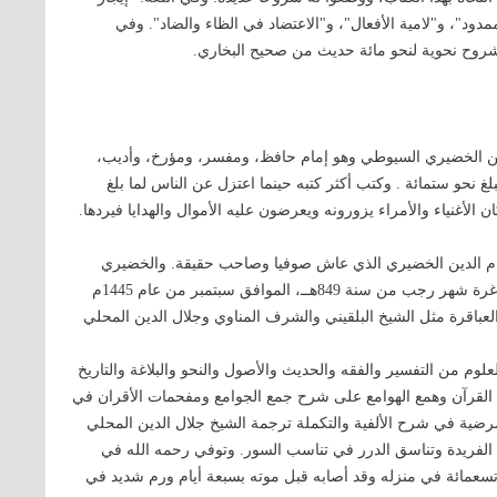
ود"، و"لامية الأفعال"، و"الاعتضاد في الظاء والضاد". وفي
شروح نحوية لنحو مائة حديث من صحيح البخاري.
دين الخضيري السيوطي وهو إمام حافظ، ومفسر، ومؤرخ، وأديب،
 نحو ستمائة . وكتب أكثر كتبه حينما اعتزل عن الناس لما بلغ
لأغنياء والأمراء يزورونه ويعرضون عليه الأموال والهدايا فيردها.
ام الدين الخضيري الذي عاش صوفيا وصاحب حقيقة. والخضيري
نسبة إلى محلة الخضيرية في بغداد. ولد الإمام مساء يوم الأحد غرة شهر رجب من سنة 849هــ، الموافق سبتمبر من عام 1445م
لعباقرة مثل الشيخ البلقيني والشرف المناوي وجلال الدين المحلي
 من التفسير والفقه والحديث والأصول والنحو والبلاغة والتاريخ
 القرآن وهمع الهوامع على شرح جمع الجوامع ومفحمات الأقران في
مرضية في شرح الألفية والتكملة ترجمة الشيخ جلال الدين المحلي
 الفريدة وتناسق الدرر في تناسب السور. وتوفي رحمه الله في
عمائة في منزله وقد أصابه قبل موته بسبعة أيام ورم شديد في