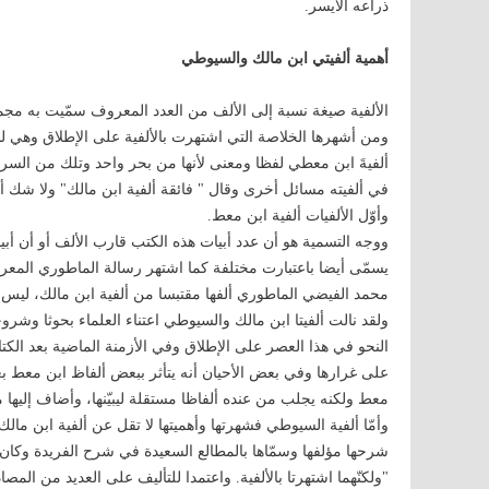
ذراعه الأيسر.
أهمية ألفيتي ابن مالك والسيوطي
الألفية صيغة نسبة إلى الألف من العدد المعروف سمّيت به مجم
ومن أشهرها الخلاصة التي اشتهرت بالألفية على الإطلاق وهي لل
ألفيةَ ابن معطي لفظا ومعنى لأنها من بحر واحد وتلك من السريع 
في ألفيته مسائل أخرى وقال " فائقة ألفية ابن مالك" ولا شك أن
وأوّل الألفيات ألفية ابن معط.
ووجه التسمية هو أن عدد أبيات هذه الكتب قارب الألف أو أن أبي
يسمّى أيضا باعتبارت مختلفة كما اشتهر رسالة الماطوري المعرو
محمد الفيضي الماطوري ألفها مقتبسا من ألفية ابن مالك، ليس
ولقد نالت ألفيتا ابن مالك والسيوطي اعتناء العلماء بحوثا وشر
النحو في هذا العصر على الإطلاق وفي الأزمنة الماضية بعد الكتا
على غرارها وفي بعض الأحيان أنه يتأثر ببعض ألفاظ ابن معط بعي
معط ولكنه يجلب من عنده ألفاظا مستقلة ليبيّنها، وأضاف إليها 
وأمّا ألفية السيوطي فشهرتها وأهميتها لا تقل عن ألفية ابن مال
شرحها مؤلفها وسمّاها بالمطالع السعيدة في شرح الفريدة وكان ا
"ولكنّهما اشتهرتا بالألفية. واعتمدا للتأليف على العديد من المص