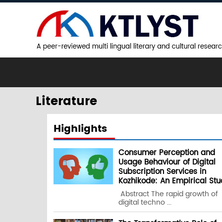
Literature
Highlights
Consumer Perception and
Usage Behaviour of Digital
Subscription Services in
Kozhikode: An Empirical Stu
Abstract The rapid growth of
digital techno ...