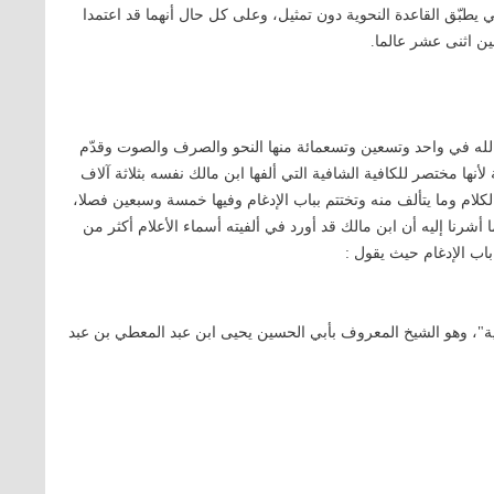
ي يطبّق القاعدة النحوية دون تمثيل، وعلى كل حال أنهما قد اعتمدا
مين اثنى عشر عالما.
 الله في واحد وتسعين وتسعمائة منها النحو والصرف والصوت وقدّم
أنها مختصر للكافية الشافية التي ألفها ابن مالك نفسه بثلاثة آلاف
الكلام وما يتألف منه وتختتم بباب الإدغام وفيها خمسة وسبعين فصلا،
رنا إليه أن ابن مالك قد أورد في ألفيته أسماء الأعلام أكثر من
 باب الإدغام حيث يقول :
ية"، وهو الشيخ المعروف بأبي الحسين يحيى ابن عبد المعطي بن عبد