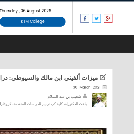
Thursday , 06 August 2026
KTM College
ميزات ألفيتي ابن مالك والسيوطي: درا
30-March-2021
شعيب بن عبد السلام
باحث الدكتوراه، كلية كى تي يم للدراسات المتقدمة، كروفارا