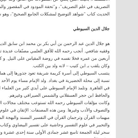
التصريف في علم التصريف"، و"تحفة المودود في المقصور والممد
الحديث كتاب "شواهد التوضيح لمشكلات الجامع الصحيح"، وهو 
جلال الدين السيوطي
هو جلال الدين عبد الرحمن بن أبي بكر بن محمد ابن سابق ال
وفقيه شافعي. أنجب رحمه الله للأفق العلمي مصنّفات عديدة تبلغ
أربعين من عمره فخلا نفسه في روضة المقياس على النيل. و كان ا
وكان يلقب بـ ابن كتيب – لانه ولد بين الكتب.
ينتسب السيوطي إلى أسرة كريمة شريفة تعود جذورها إلى هم
في القاهرة. وتلمذ الإمام السيوطي على أيدي كثير من العلماء ا
والحافظ ابن حجر العسقلاني والشمس الصيرافي وغيرهم.
وكانت مؤلفات السيوطي رحمه الله تستوعب مختلف مجالات العلوم
والتصوف والأدب وغيرها. ومن هذه المصنفات: الإتقان في علوم
مبهمات القرآن وترجمان القرآن في التفسير المسند والبهجة ال
والتحبير في علوم التفسير وحاشية على تفسير البيضاوي وكتاب
سحر ليلة الجمعة تاسع عشر جمادى الأولى سنة إحدى عشرة وتس