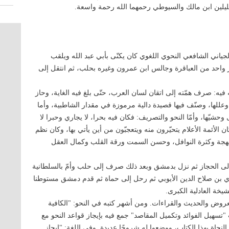
جليلين ابن مالك والسيوطي رحمهما الله رحمة واسعة.
لجياني الشافعي النحوي اللغوي كان يكنّى بأبي عبد الله ويلقب
ر واحد من العباقرة وجالس ابن عمرون وغيره بحلب، ثم انتقل إلى
 فيه: صرف همّته إلى اتقان لسان العرب، حتّى بلغ فيه الغاية، وحاز
عللها، وصنّف فيها قصيدة دالية مرموزة في مقدار الشاطبية، وأما
 وحشيّها، وأمّا النحو والتصريف: فكان فيه بحرا، لا يجاري وحبرا لا
 الأئمة الأعلام يتحيّرون منه ويتعجبّون من أين يأتي بها، وكان نظم
اللهجة وكثرة النوافل، وحسن السمت ورقة القلب وكمال العقل
لى الحجاز ثم نزل بدمشق وبعد ذلك صرف إلى حلب وأمّ بالسلطانية
ي بن صلاح الدين الأيوبي ثم رحل إلى حماة ثم قدم دمشق مستوطنا
شيخة العادلية الكبرى.
روض والحديث والقراءات. ومن أشهر كتبه في النحو: "الكافية
سهيل الفوائد وتكميل المقاصد" جمع فيه بإيجاز قواعد النحو مع
النحاة بهذا الكتاب، ووضعوا له شروحًا عديدة. وفي اللغة: "إيجاز