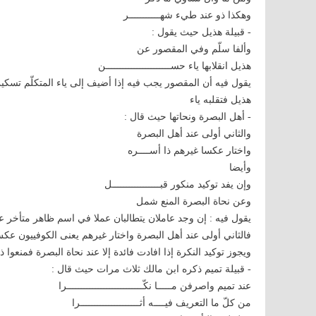
وهكذا ذو عند طيء شهـــــــــــر
- قبيلة هذيل حيث يقول :
وألفا سلّم وفي المقصور عن
هذيل انقلابها ياء حســـــــــــــــــــــــن
يقول فيه أن المقصور يجب فيه إذا أضيف إلى ياء المتكلّم تسكين
هذيل فتقلبه ياء
- أهل البصرة ونحاتها حيث قال :
والثاني أولى عند أهل البصرة
واختار عكسا غيرهم ذا أســــره
وأيضا
وإن يفد توكيد منكور قبـــــــــــــــــل
وعن نحاة البصرة المنع شمل
يقول فيه : إن وجد عاملان يتطالبان عملا في اسم ظاهر متأخر عن
فالثاني أولى عند أهل البصرة واختار غيرهم يعنى الكوفييون عكس
ويجوز توكيد النكرة إذا افادت فائدة إلا عند نحاة البصرة فمنعوا 
- قبيلة تميم ذكره ابن مالك ثلاث مرات حيث قال :
عند تميم واصرفن مـــــا نكّـــــــــــــــــــــــــــرا
من كلّ ما التعريف فيــــه أثـــــــــــــــــــــرا