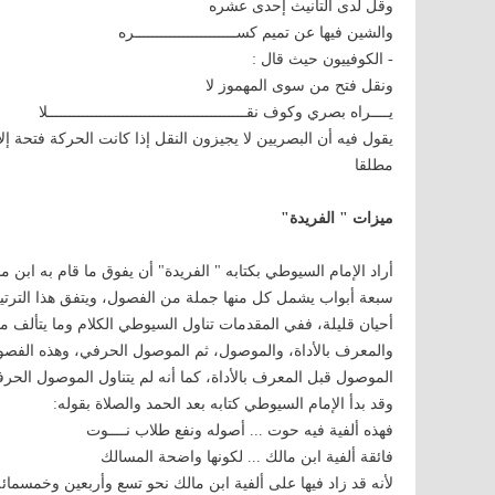
وقل لدى التأنيث إحدى عشره
والشين فيها عن تميم كســـــــــــــــــــــــره
- الكوفييون حيث قال :
ونقل فتح من سوى المهموز لا
يــــراه بصري وكوف نقـــــــــــــــــــــــــــــــــــــــــــــلا
يقول فيه أن البصريين لا يجيزون النقل إذا كانت الحركة فتحة إلا 
مطلقا
ميزات " الفريدة"
أراد الإمام السيوطي بكتابه " الفريدة" أن يفوق ما قام به ابن
سبعة أبواب يشمل كل منها جملة من الفصول، ويتفق هذا الترتيب 
أحيان قليلة، ففي المقدمات تناول السيوطي الكلام وما يتألف من
والمعرف بالأداة، والموصول، ثم الموصول الحرفي، وهذه الفصول
الموصول قبل المعرف بالأداة، كما أنه لم يتناول الموصول الح
وقد بدأ الإمام السيوطي كتابه بعد الحمد والصلاة بقوله:
فهذه ألفية فيه حوت ... أصوله ونفع طلاب نــــوت
فائقة ألفية ابن مالك ... لكونها واضحة المسالك
لأنه قد زاد فيها على ألفية ابن مالك نحو تسع وأربعين وخمسمائة 