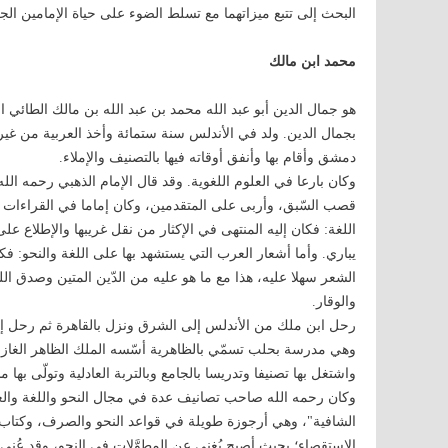
البحث إلى تتبع ميزاتهما مع تسلط الضوء على حياة الإمامين ال
محمد ابن مالك
هو جمال الدين أبو عبد الله محمد بن عبد الله بن مالك الطائي ا
بجمال الدين. ولد في الأندلس سنة ستمائة وأخذ العربية من غي
دمشق وأقام بها وأنفق أوقاته فيها بالتصنيف والإملاء.
وكان بارعا في العلوم اللغوية. وقد قال الإمام الذهبي رحمه الله
قصب السّبق، وأربى على المتقدمين، وكان إماما في القراءات و
اللغة: فكان إليه المنتهى في الإكثار من نقل غريبها والإطلاع على
يباري. وأما أشعار العرب التي يستشهد بها على اللغة والنحو: فكان
الشعر سهلا عليه، هذا مع ما هو عليه من الدّين المتين وصدق 
والوقار.
رحل ابن ملك من الأندلس إلى الشرق ونزل بالقاهرة ثم رحل إ
وهي مدرسة بحلب تسمّي بالظاهرية أسّسه الملك الظاهر الغاز
واشتغل بها تصنيفا وتدريسا بالجامع وبالتربة العادلية وتولّى بها م
وكان رحمه الله صاحب تصانيف عدة في مجال النحو واللغة والع
الشافية"، وهي أرجوزة طويلة في قواعد النحو والصرف، وكتاب "ت
الاستقصاء؛ بحيث أصبح يُغني عن المطوَّلات في النحو، وقد عُنِي 