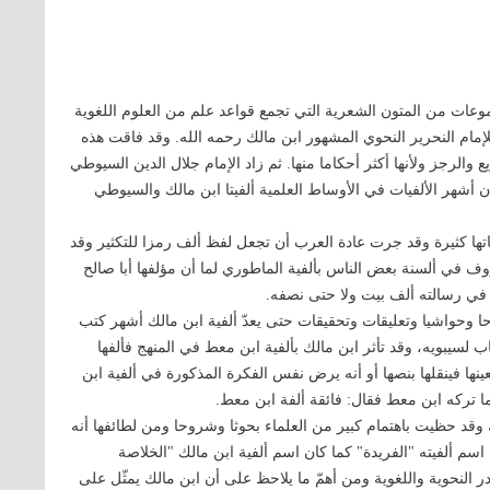
وعات من المتون الشعرية التي تجمع قواعد علم من العلوم اللغوية
إمام النحرير النحوي المشهور ابن مالك رحمه الله. وقد فاقت هذه
والرجز ولأنها أكثر أحكاما منها. ثم زاد الإمام جلال الدين السيوطي
 أشهر الألفيات في الأوساط العلمية ألفيتا ابن مالك والسيوطي
اتها كثيرة وقد جرت عادة العرب أن تجعل لفظ ألف رمزا للتكثير وقد
ف في ألسنة بعض الناس بألفية الماطوري لما أن مؤلفها أبا صالح
 في رسالته ألف بيت ولا حتى نصفه.
وحا وحواشيا وتعليقات وتحقيقات حتى يعدّ ألفية ابن مالك أشهر كتب
ب لسيبويه، وقد تأثر ابن مالك بألفية ابن معط في المنهج فألفها
نها فينقلها بنصها أو أنه يرض نفس الفكرة المذكورة في ألفية ابن
ما تركه ابن معط فقال: فائقة ألفة ابن معط.
ك وقد حظيت باهتمام كبير من العلماء بحوثا وشروحا ومن لطائفها أنه
سم ألفيته "الفريدة" كما كان اسم ألفية ابن مالك "الخلاصة
ادر النحوية واللغوية ومن أهمّ ما يلاحظ على أن ابن مالك يمثّل على