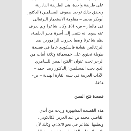
على طريقة واحدة، هي الطريقة القادرية،
ويحقق بذلك توحيد صفوف المسلمين (الدكتور
أبوبكر محمد – مقاومة الاستعمار البرتغالي
في ماليبار – ص- 81). وكان شاعرا ولم يعرف
عنه سوى انه يتنمي إلى أسرة معبر العلمية،
نظم شاعرنا وصفا لحروب الزامورين ضد
البرتغاليين بقيادة فاسكودي غاما في قصيدة
طويلة تحتوي على خمسمائة وثلاثة أبيات من
الرجز تحت عنوان "الفتح المبين للسامري
الذي يحب المسلمين"(الدكتور زبيد أحمد –
الآداب العربية في شبه القارة الهندية – ص-
242).
قصيدة فتح المبين
هذه القصيدة المشهورة وردت من أيدي
القاضي محمد بن عبد العزيز الكالكوتي،
ونظمها الشاعر في نحو 1579م، وذلك لأن