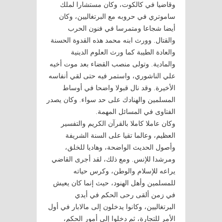
وقاضيا في كالكوت، وكان مستشارا لملك
ساموتري في حروبه مع البرتغاليين، وكان
أيضا شجاعا ومتمرسا في فنون الحرب
والقتال. وورث ابنه محمد هذه القدوة الحسنة
والعادة الطيبة كما ورث العلوم الدينية
والمادية. وتولى منصب القضاء بعد موت أخيه
علي الناشوري، واستمر فيه حتى لقي أنفاسه
الأخيرة. وقد نال قبولا واضحا في أوساط
المسلمين والهنادك على حد سواء. وكان يصدر
الفتاوى في المسائل المهمة.
وكان عاملا كاملا بالقرآن الكريم والتفسير
العظيم، وعالما تقيا على السنة الشريفة
وأصول الحديث الواضحة، وهاديا للخلق،
ومرشدا للإنس. ومع ذلك، لقد أجرى القاضي
يراعه للإسلام والوطن، وكرس حياته
للمسلمين وأهل الهنود، حيث إنما كان يعيش
في زمن ألقى رحى الحكم في أيدي
البرتغاليين، وكانوا يدخلون إلى مالابار في أول
الأمر للتجارة، ثم دخلوا إلى أمور الحكم،