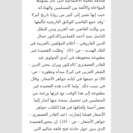
صادقة للحياة الاجتماعية التى كان يسودها
المؤاخاة والألفة بين المسلمين والهنادكة.
حيث إنها تشير إلى كثير من زوايا تاريخ كيرلا.
"وقد جمع القاضي الوثائق التاريخية لتأليفها
من والده القاضي عبد العزيز ومن البطل
الباسل سيد أحمد القمامي(الدكتور جمال
الدين الفاروقي – أعلام المؤلفين بالعربية في
البلاد الهندية – ص- 83). "وظلت القصيدة غير
مطبوعة محفوظة في أيدي المولوي عبد
القادر الفضفـري"(الدكتور ويران محي الدين -
الشعر العربي في كيرلا مبدأه وتطوره – ص-
80) ثم جمعها في كتابه جواهر الأشعار، وقال
في سبب ذلك "ولما كانت هذه القصيدة غير
مطبوعة إلى هذا الوقت مع عزتها ورغبة من
المتعلمين في تحصيل نسخة منها أشار إلينا
بعض أحبتنا يإلحاقها في هذا الكتاب جواهر
الأشعار فقبلنا إشارته. (عبد القادر الفضفري –
جواهر الأشعار – ص - 241). إن محورالقصيدة
الذي يدور حول حادثة فتح قلعة شاليم التي