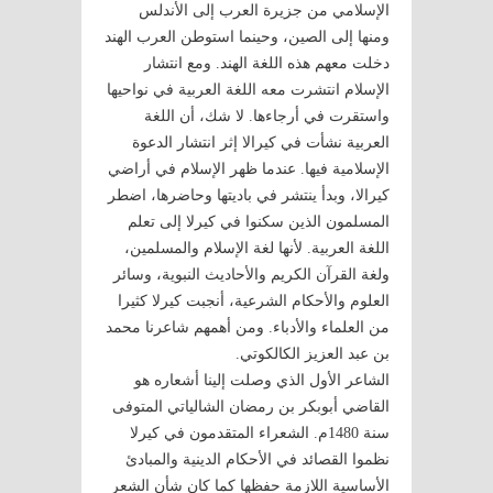
الإسلامي من جزيرة العرب إلى الأندلس
ومنها إلى الصين، وحينما استوطن العرب الهند
دخلت معهم هذه اللغة الهند. ومع انتشار
الإسلام انتشرت معه اللغة العربية في نواحيها
واستقرت في أرجاءها. لا شك، أن اللغة
العربية نشأت في كيرالا إثر انتشار الدعوة
الإسلامية فيها. عندما ظهر الإسلام في أراضي
كيرالا، وبدأ ينتشر في باديتها وحاضرها، اضطر
المسلمون الذين سكنوا في كيرلا إلى تعلم
اللغة العربية. لأنها لغة الإسلام والمسلمين،
ولغة القرآن الكريم والأحاديث النبوية، وسائر
العلوم والأحكام الشرعية، أنجبت كيرلا كثيرا
من العلماء والأدباء. ومن أهمهم شاعرنا محمد
بن عبد العزيز الكالكوتي.
الشاعر الأول الذي وصلت إلينا أشعاره هو
القاضي أبوبكر بن رمضان الشالياتي المتوفى
سنة 1480م. الشعراء المتقدمون في كيرلا
نظموا القصائد في الأحكام الدينية والمبادئ
الأساسية اللازمة حفظها كما كان شأن الشعر