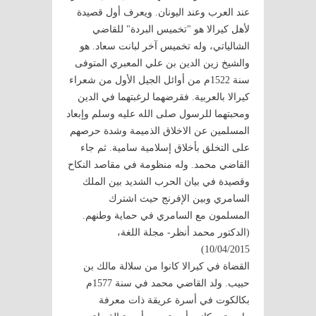
عند العرب وعند اليونان. ويعرف أول قصيدة
لأهل كيرالا هو "تخميس البردة" للقاضي
الشالياتي، وله تخميس آخر لبانت سعاد. هو
والشيخ زين الدين بن علي المعبري المتوفى
سنة 1522م من أوائل الجيل الأول من شعراء
كيرالا بالعربية. فقرضهما لرغبتهما في الدين
ومحبتهما للرسول صلى الله عليه وسلم وإبعاد
المسلمين عن الاخلاق الذميمة وشدة حرصهم
على التخلق بأخلاق إسلامية سامية. ثم جاء
القاضي محمد. وله منظومة في مقاصد النكاح
وقصيدة في بيان الحرب الشديد بين الملك
السامري وبين الإفرنج حيث اشترك
المسلمون مع السامري في حماية وطنهم.
(الدكتور محمد أنظر- مجلة اللغة،
10/04/2015)
القضاة في كيرالا كانوا من سلالة مالك بن
حبيب. ولد القاضي محمد في سنة 1577م
بكالكوت في أسرة عريقة ذات معرفة