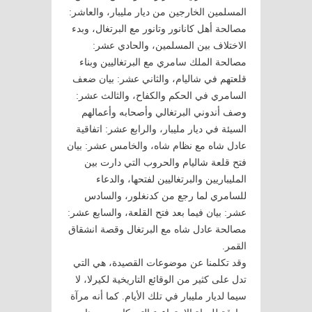
المسلمين الخارجين من ديار مليبار، والعاشر:
مصالحة أهل كانانور وتانور مع البرتغال، وبدء
الاختلاف بين المسلمين، والحادي عشر:
مصالحة الملك سامري مع البرتغاليين وبناء
قلعتهم في شاليام، والثاني عشر: بيان ضعف
السامري في الحكم والكفاح، والثالث عشر:
وصف أندوني البرتغالي وأصحابه وأعمالهم
السيئة في ديار مليبار، والرابع عشر: اتفاقية
عادل شاه مع نظام شاه، والخامس عشر: بيان
فتح قلعة شاليام والحروب التي دارت بين
المليباريين والبرتغاليين لفتحها، والدعاء
للسامري لما رجع من كدنغلور، والسادس
عشر: بيان فيما بعد فتح القلعة، والسابع عشر:
مصالحة عادل شاه مع البرتغال وقصة انشقاق
القمر.
وقد تكلمنا عن موضوعات القصيدة، هي التي
تدل على كثير من الوقائع التاريخية لكيرلا، لا
سيما لديار مليبار في تلك الأيام. كما أنه مرآة