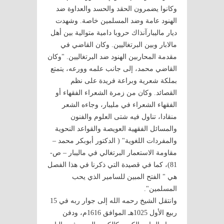
وكانوا يضمرون الحقد والحسد والعداوة ضد
الهنود عامة وضد المسلمين خاصة. وشهدت
ديار ماليبارآنذاك حروبا دامية متوالية بين أهل
مالابار وبين البرتغاليين. وكان القاضي في
مقدمة المحاربين الهنود ضد البرتغاليين. "وكان
القاضي محمد، إلى جانب علمه وورعه، يتمتع
بملكة شعرية وبراعة فريدة على نظم
القصائد. وكان من زمرة الشعراء الفقهاء أو
الفقهاء الشعراء في مليبار، وجاءه الشعر
منقادا، تناول فيه شتى العلوم والفنون
والمسائل الفقهية العويصة والقواعد النحوية
والمفردات اللغوية" ( الدكتور أبوبكر محمد –
مقاومة الاستعمار البرتغالي في ماليبار – ص-
81)، كما في قصيدة التي ذكرنا في هذا الفصل
هي " الفتح المبين للسامير الذي يحب
المسلمين".
وانتقل الشيخ رحمه الله إلى جوار ربه في 15
ربيع الأول 1025هـ الموافق 1616م، ودفن