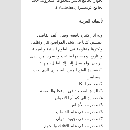
بجوار الجامع الكبير بكالكوت المعروف حاليا
بجامع كوتيشيرا (Kuttichira ).
تأليفاته العربية
وله آثار كثيرة نافعة، وقيل: ألف القاضي
خمسين كتابا في شتى المواضيع نثرا ونظما،
وأكثرها منظومة في العلوم الدينية والعربية
والتاريخ. ومعظمها ضاعت وخسرت من أيدي
الزمان، ولم يصل إلينا إلا القليل، منها :
1) قصيدة الفتح المبين للسامري الذي يحب
المسلمين
2) مقاصد النكاح
3) الدرة الفصيحة في الوعظ والنصيحة
4) قصيدة إلى كم أيها الإخوان
5) منظومة الأجناس
6) منظومة في علم الحساب
7) منظومة في تجويد القرآن
8) منظومة في علم الأفلاك والنجوم