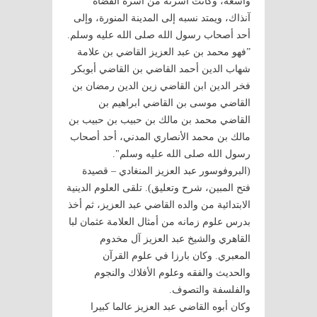
واسعة، وكانت أسرته من أسرة القضاة
آنذاك، ويمتد نسبه إلى المدينة المنورة، وإلى
أحد أصحاب رسول الله صلى الله عليه وسلم.
”فهو محمد بن عبد العزيز القاضي بن علامة
شهاب الدين أحمد القاضي بن القاضي أبوبكر
فخر الدين ابن القاضي زين الدين رمضان بن
القاضي موسى بن القاضي ابراهيم بن
القاضي محمد بن مالك بن حبيب بن حبيب بن
مالك بن محمد الأنصاري المدني، أحد أصحاب
رسول الله صلى الله عليه وسلم".
(البروفوسور عبد العزيز المنغادي – قصيدة
فتح المبين، شرح وتعليق). تلقى العلوم الدينية
الابتدائية من والده القاضي عبد العزيز، ثم أخذ
بدرس علوم زمانه من أمثال العلامة عثمان لبا
القاهري والشيخ عبد العزيز آل مخدوم
المعبري. وكان بارزا في علوم القرآن
والحديث والفقه وعلوم الأفلاك والنجوم
والفلسفة والتصوف.
وكان أبوه القاضي عبد العزيز عالما كبيرا