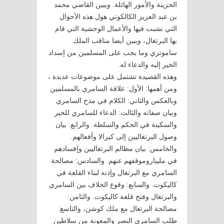
الحزينة والأمور الهائلة. ويبين القاضي محمد
بن عبد العزيز الكالكوتي هول هذه الأحوال
التي نشبت فيها والأعمال الوحشية التي قام
بها البرتغال، ويبين أيضا مناقب الملك
ساموتري وما يجب على المسلمين من إسداد
الخير إليه والدعاء له.
وهذه القصيدة تشتمل على موضوعات عديدة ،
ومن أهمها: الأول: علاقة السامري بالمسلمين
وبالعكس والثاني: الكلام في مدح السامري
وبيان صفاته والثالث: الدعاء للسامري للخير
والسكينة في الحكم والسلطة. والرابع: بيان
وصول البرتغاليين إلى كيرالا وأفعالهم.
والخامس: بيان مظالم البرتغاليين وإفسادهم
في مليباروموقفهم عنهم. والسادس: مصالحة
السامري مع البرتغال وإذنه لبناء القلعة في
كاليكوت. والسابع: وقوع الخلاف بين السامري
والبرتغال وفتح قلعة كاليكوت. والثامن:
مصالحة البرتغال مع ملك كوشن، والتاسع:
طلب السامري النصر والمعونة من سلاطين