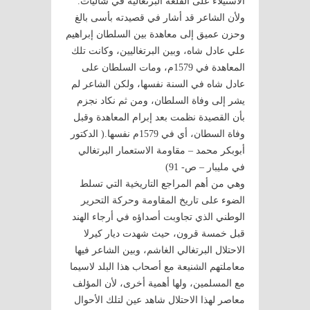
الاستيلاء على القلعة البرتغالية في شاليات.
ولأن الشاعر قد أشار في قصيدته بأسى بالغ
وحزن عميق إلى معاهدة بين السلطان إبراهيم
علي عادل شاه، وبين البرتغاليين، وكانت تلك
المعاهدة في 1579م، ومات السلطان على
عادل شاه في السنة نفسها، ولكن الشاعر لم
يشر إلى وفاة السلطان، ومن ثم نكاد نجزم
بأن القصيدة نظمت بعد إبرام المعاهدة وقبل
وفاة السطان، أي في 1579م نفسها.( الدكتور
أبوبكر محمد – مقاومة الاستعمار البرتغالي
في مليبار – ص- 91)
وهي من أهم المراجع التاريخية التي تسلط
الضوء على تاريخ المقاومة وحركة التحرير
الوطني الذي تجاوبت أصداؤه في أرجاء الهند
قبل خمسة قرون، حيث شهدت ديار كيرلا
الاحتلال البرتغالي الغاشم، وبين الشاعر فيها
معاملتهم الشنيعة مع أصحاب هذا البلد لاسيما
مع المسلمين، ولها أهمية أخرى، لأن المؤلف
معاصر لهذا الاحتلال شاهد عين لتلك الأحوال