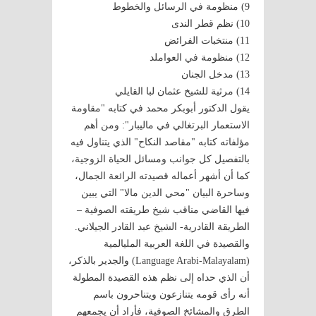
9) منظومة في الرسائل والخطوط
10) نظم قطر الندى
11) منتخبات الفرائض
12) منظومة في العواملد
13) مدخل الجنان
14) مرثية للشيخ عثمان لبا القايلي
يقول الدكتور أبوبكر محمد في كتابه "مقاومة
الاستعمار البرتغالي في ماليبار": ومن أهم
مؤلفاته كتابه "مقاصد النكاح" الذي يتناول فيه
بالتفصيل كل جوانب ومسائل الحياة الزوجية،
كما أن أشهر أعماله قصيدته الرائعة الجمال،
وساحرة البيان "محي الدين مالا" التي يبين
فيها القاضي مناقب شيخ طريقته الصوفية –
الطريقة القادرية- الشيخ عبد القادر الجيلاني.
والقصيدة في اللغة العربية المليالمية
(Language Arabi-Malayalam) والجدير بالذكر،
أن الذي حداه إلى نظم هذه القصيدة المطولة
أنه رأى قومه يتنازعون ويتناحرون باسم
الطرق والمشائخ الصوفية، فأراد أن يجمعهم