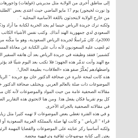
إلى مناطق أخرى من الولاية مثل مديريتي (غولفات) و(جورهات
من خارج الولاية لايتحدثون باللغة الآسامية المحلية " .
ولكنه ترك جريدة الرياض حينما لم يجد الحرية لكتابة ما أراد 
السعودي لدي جمهورية الهند آنذاك. وكتب نفس الأشياء الكاتب 
2000م)، كان مُراسلًا لجريدة الرياض السعودية، وهو ما مكّ
ثم غَضِب عليه السعوديون لأنه دأب على الكتابة عن معاناة الم
كشمير؛ ففقد وظيفته في جريدة الرياض بعد أن هاتفه السفير ال
مع الهند وأنت تدمِّر هذه الجهود؛ فلا تكتب بعد اليوم شيئًا قد ي
واضطهادهم يُعكِّرُ صفو هذه «العلاقات» بطبيعة الحال!.
هذه كانت لمحة عابرة عن صحافة الدكتور خان مع جريدة " الرياض"
الموضوعات ذات صلة بالعالم العربي. ويختلف صحافة الدكتور خان
مقالاته الصحفية عامة من حيث المواد والموضوعات لأنه كان مر
كل يوم تقريبا فكان يفعل هذا. ومن هنا لاتحتوي هذه التقارير 
في مقالاته الصحفية بالجرائد الأخرى.
و في هذه الفترة تغطي بعض الموضوعات لا تهمه كثيرا مثل زيار
قراء " الرياض " و كانت لها صلة بالمملكة العربية السعودية أو ا
ولكنه أساسيا ركز عنايته على الموضوعات والقضايا المهمة الرئ
يعتن إلى كتابة موضوعات ثقافية وترفيهية محضة.