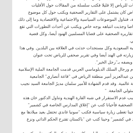
ات للرياض إلا قليلا فكتب سلسلة من المقالات حول الأقليات
اض كان يشتمل على التقارير الصحفية ويكتب حول كل موضوع
، فتناول الموضوعات السياسية والاجتماعية والاقتصادية وما إلى ذلك
اصا وجذبت انتباهه بوجه خاص ويكتب عن أحداث التطورات التي تقع
 تقاريره الصحفية على قضايا المسلمين الهنود أيضا، وكل قضية
ي.
ية السعودية وكل مستجدات حدثت في العلاقة بين البلدين. وفي هذا
مير سلمان الهند في عام 2010م فكتب عن زيارته في الهند أيضا وفي تقرير صحفي للرياض تحت عنوان
 ويصفه بـ"رجل الخير".
 ورجال السلك الدبلوماسي العربي قدمت الجامعة الملية الإسلامية
ن عبدالعزيز أمير منطقة الرياض فى "قاعة أنصاري" الجامعية
عالمية. وقد قدم الشهادة للأمير سلمان مديرُ الجامعة السيد نجيب
ئولي الجامعة. "
ب عدم الاستقرار في شبه القارة الهندية وتناول الدكتور خان هذه
الصحفية فأحيانا كتب عن "إغلاق المدارس الخاصة في كشمير"
ينا تغطى زيارة سياسية فكتب "سونيا غاندي تحتفل بعيد ميلادها مع
في كشمير" وحينا كتب عن "باكستان تقترح الحكم الذاتي ونزع