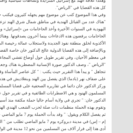
وهكذا علاقة الهند مع إسرائيل المتزايدة ونشاطات سياسية واق
كل هذه القضايا في "الرياض".
وفي هذا الموضوع كتب عن موضوع مهم يجهله كثيرون فيكتب حول 
"هناك عدد من القبائل الهندية في مناطق شمال شرق الهند تزعم أ
اليهودية في السنوات الأخيرة وأخذ الحاخامات من «إسرائيل» 
الحاخامات يرفضون هذه الادعاءات بينما آخرون يصدقونها. وهن
الأكذوبة لخلق منطقة نفوذ الجديدة ولاستجلاب عمالة رخيصة الى 
وبالإضافة إلى هذه القضايا الدولية عالج الدكتور خان خاصة القض
"الرياض "، وصف الدكتور صورة الإنسانية المضطربة هناك وجعل
تتجاهل " و يبدأ هذا التقرير حيث يكتب : " كل عناصر المأساة وق
على ضفاف نهر (بادما) الذي يفصل بين الهند وبنغلاديش في هذه 
وركز الدكتور خان دائما في تقاريره الصحفية على قضايا المسلم
المسلمون الهنود و هي الاضطرابات الطائفية و في تقرير حول عن
الدكتور خان: " تجري في ولاية آسام حاليا حملة مكثفة منذ أس
وتقوم بهذه الحملة منظمات ذات صلة لحزب الشعب الهندي الهن
ثم يفصل الكلام ويقول:
إم – إس) في مدينة دبروكره يوم 7 مايو 
أدى هذا إلى فرار آلاف