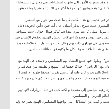
). وقد تطورت الأمور إلى نشوب اضطرابات في مديرتي (تينسوخيا)
و( نورث لخيجور) يوم 17 مايو الماضي حيث اعتدى بعض "الطلبة" على" بنغلاديشيين" و أحرقوا أكثر من 20 بيتا و متجرا يملكه هنود
وذكر في حديث مع هذا الكاتب كل ما حدث من حوار مع السفير
المصري حيث صرح : يذكر أستاذنا خان أنه حين دشَّن الجريدة (عام
َنه من تمويل مِللي غازيت بدون مصاعِب تُذكَر طوال حوالي ست سنوات.
سلمين في الهند، وخصوصًا انتهاكات الجيش الهندي لحقوق الإنسان في
سعودي في نيودلهي ذات يوم وقال له: نحن نحاول بناء علاقات جيدة
ؤثر على هذه العلاقات، وقد كان ما يكتبه عن معاناة المسلمين
. وتناول فيها جميع القضايا تهم المسلمين والإسلام في الهند مع
 مع " الرياض " اختلافا خفيفا في المنهج والطبيعة من صحافته و
اسلا بالمرتب و كان عليه أن يرسل تقريرا صحفيا طويلا أم قصيرا
الصحفية اليومية ذلك العمق والمستوى والصراحة الذي كان ميزة خاصة
ة زعيم سياسي إلى منطقة و لكنه كتب عن تلك الزيارات لأنها تهم
لعالم العربي أو المسلمين.
يسية و كتب عن المشاكل التي يواجهها المسلمون الهنود بصراحة ولم