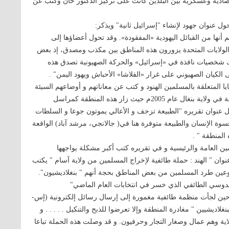
تصادية وعسكرية بين البلدين كانت على تركيز الدكتور خان وكتب عن
عنوان جهود لإنشاء "إسرائيل ثانية" ویذکر:
نها من القبائل اليهودية «المفقودة». وقد تحول أعضاؤها إلى
والولايات المتحدة يزورون هذه المناطق بين مكذب ومصدق، إذ بعض
اك شخصيات نافذة في «إسرائيل» والحركة الصهيونية تصدق هذه
الكيان الصهيوني على غرار «الفلاشا» الأحباش ويهود اليمن" .
ايا المتعلقة بالمسلمين الهنود و كتب عن معاناتهم و أوضاعهم السيئة
في معظم الأحيان، وفي تقرير طويل حول أوضاع تفشي المجاعة في ولاية بنغال عام 2005م حيث زار هذه المنطقة كمراسل
 عنوان تقريره "الطبيعة تزحف و الأعالي يموتون جوعا و السلطات
سوة الإنسان والطبيعة متوفرة هنا في( جالانجي، مرشد آباد) الواقعة
المنطقة " .
ين العامة والرئيسية و في تقريره كتب أكبر مشكلة يواجهها
وان " الهند : حملة طائفية لإخراج المسلمين من ولاية آسام " يكتب
بوعين طرد المسلمين من بعض المناطق بحجة أنهم " بنغلاديشيون".
دوسي الطائفي الذي خسر في انتخابات العام الماضي"
 " وقد بدأت الحملة يوم 7 مايو الماضي حين لجأت منظمة طائفية مغمورة إلى إرسال رسائل إلكترونية (إس-
الماضي تطلب من " البنغلاديشیين " مغادرة المنطقة وإلا تعرضوا للذبح والتنكيل . . . . . و
 من المسلمين من نحو 12 مدينة في الولاية وهم عمال وصغار التجار وحرفيون. و قد وصلت هذه الحملة تباعا