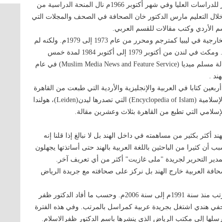
بعد ما نهل الدكتور ظفرالإسلام من مناهل الهند ارتحل إلى مصر للدراسات العليا وفي شهر أكتوبر 1966م نال المنحة الدراسية من
خلال التعليم مارس الدكتور خان الصحافة في الصحف والمجلات التي
 الأردي وكتب مقالات للقسم العربي.
وعمل الدكتور ظفر الإسلام في قسم الإعلام الخارجي بوزارة الخارجية في ليبيا كمترجم ومحرر من عام 1973 إلى 1979م. ولكنه لم
يمكث هناك طويلا حيث غادر ليبيا إلى لندن للدراسة وللعمل معا. ومكث في لندن من أكتوبر 1979 إلى أكتوبر 1984 لمدة خمس
سنوات. وخلال هذه الفترة عمل مع معهد مسلم وقام بإنشاء وكالة مسلم ميديا (Muslim Media News and Feature Service) في عام
عين كتابا في العربية والإنجليزية والأردية التي طبعت من القاهرة
وبيروت ولندن ودلهي. وكتب ثماني مقالات في دائرة المعارف الإسلامية (Encyclopedia of Islam) التي تصدرها ليدن(Leiden)، هولندا
لامي التي تطبع من القاهرة بثلاث وعشرين مقالة.
أكثر بكثير من مساهمته في داخل الهند بل لا نبالغ إذا قلنا إنه
بب أن كثيرا من الباحثين باللغة العربية بالهند حتى أساتذتها يجهلون
 كمدير التحرير لجریدة "ملی غازیت" أكثر من أي تعريف آخر.
حافة العربية خارج الهند بل نركز على صحافته مع جريدة الرياض
اشتغل الدكتور ظفر الاسلام مع جريدة "الرياض" كمراسل بالمرتب منذ سنة 1991م إلى سنة 2006م. وحسب ما أفاد الدكتور ظفر
حفي هندي اشتغل بجريدة عربية كمراسل بالمرتب. وفي هذه الفترة
رسلها إلى مكتب الرياض الذي ينشرها باسم الدكتور ظفرالاسلام.