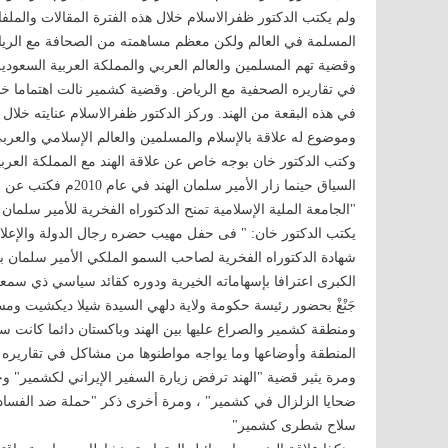
ولم يكتب الدكتور ظفرالاسلام خلال هذه الفترة المقالات والملف
المسلمة في العالم ولكن معظم مساهمته من الصحافة مع الري
وقضية تهم المسلمين والعالم العربي والمملكة العربية السعودية
في تقاريره الصحفية مع الرياض. وقضية كشمير نالت اهتماما خ
في هذه البقعة من الهند. وركز الدكتور ظفرالاسلام عنايته خلال
وموضوع له علاقة بالإسلام والمسلمين والعالم الإسلامي والعرب
وكتب الدكتور خان بوجه خاص عن علاقة الهند مع المملكة العرب
السياق حينما زار الأ
"الجامعة الملية الإسلامية تمنح الدكتوراه الفخرية للأمير سلمان
يكتب الدكتور خان: " فى حفل مهيب حضره رجال الدولة والإعلام
شهادة الدكتوراه الفخرية لصاحب السمو الملكي الأمير سلمان ب
الكبرى اعترافا بإسهاماته الخيرية ودوره كقائد سياسي ذي سمعة 
جَنْغْ بحضور رئيسة حكومة ولاية دلهي السيدة شيلا ديكشيت ومس
ومنطقة كشمير والصراع عليها بين الهند وباكستان دائما كانت سب
المنطقة وأوضاعها وما يواجه مواطنوها من مشاكل في تقاريره 
ومرة يثير قضية "الهند ترفض زيارة السفير الإيراني لكشمير" وح
ضحايا الزلزال في كشمير" ، ومرة أخرى ذكر "حملة ضد الفساد 
سلاح شطرى كشمير"