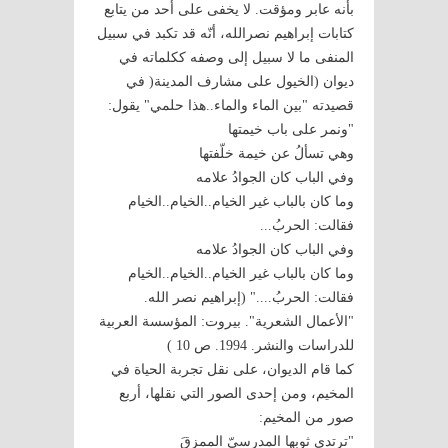
بأنه عابر ومؤقت. لا يخفى على أحد من يتابع
كتابات إبراهيم نصرالله، أنّه قد تكبد في سبيل
المنفى ما لا سبيل إلى وصفه ككلماته في
ديوان (الخيول على مشارف المدينة( في
قصيدته "بين الماء والماء..هذا حلمي" يقول:
"ونمر على باب خيمتها
وهي تسألُ عن خيمة خلّفتها
وفي الباب كان الجوادُ علامه
وما كان بالباب غير الخيام..الخيام..الخيام
فقالت: الحربُ...
وفي الباب كان الجوادُ علامه
وما كان بالباب غير الخيام..الخيام..الخيام
فقالت: الحربُ...." (إبراهيم نصر الله.
"الأعمال الشعرية". بيروت: المؤسسة العربية
للدراسات والنشر. 1994. ص 10 )
كما قام الديوان، على نقل تجربة الحياة في
المخيم، ومن إحدى الصور التي نقلها، أربع
صور من المخيم:
"ترتدي ثوبها المدرسيّ الممزقَ