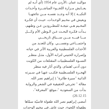
مواليـد عمان ،الأردن عام 1954 (أي أنـه لم
يعــايش مـرارة اللجــوء المباشــرة وأحـداث
النكبــة ) إلا أنه وجــد نفسـه مــن نتائجهــا
ويعيش في مخـيم الوحـدات، حيـث أن فكـرة
المخـيم هـي نتيجـة للمطـرودين عـن وطنهم،
بـدأت فكـرة البحـث عـن الـوطن الأم وكـــل
مـــا فيـــه مـــن ســـياق تاريخـــي
واجتمـــاعي ونفســـي. وكان للعديد من
الأحداث الفلسطينية والعربية الأثر في حياته
وإصراره الحنيني لترابه الأول، مثـل منظـر
النسـوة الفلسطينيات المقتلعات من الكويت
دون أدنى اهتمام، والذي أثار فيه منظر
الهجـرة الفلسـطينية فكتـب عنهـا في سـيرته
الذاتية "سيرة طائرة".( إبراهيم نصر الله.
مقالة " تجربتي الحقيقية في الشعر والرواية
بدأت من السعودية "،موقع "المعرفة"،
26.12.15)
أمضى إبراهيم نصر الله طفولة قاسيّة سمّاها
بطفولة اللجوء، حيث عاش في مخيم الوحدات