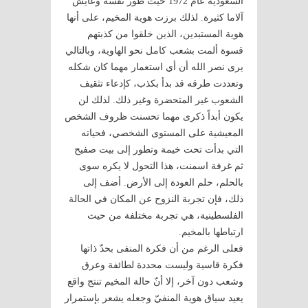
السعودية عام 1972 حيث طور نفسه وعايش
آلاما كثيرة. لذلك برزت هوية المخيم، على أنها
هوية المستبدين، الذين خلقوا من كذبتهم
قسوة ألمت بشعب كامل نحو الهاوية، وبالتالي
يرى نصر الله أن أي استعمار مهما كان شكله
وتعددت طرقه قد بدأ بكذب، كإدعاء تثقيف
الشعوب غير المتحضرة وغير ذلك. لذلك لن
يكون أبداً ذكرى مهما تحسنت ظروف الشخص
المعيشية على المستوى الشخصي، فحياته
التي بدأت تحت خيمة وتطور إلى بيت صفيح
ثم غرفة اسمنت، هذا التحول لا يكره سوى
بالحلم، حلم العودة إلى الأرض. أضف إلى
ذلك، فإن تجربة النزوح عن المكان في الحالة
الفلسطينية، هي تجربة مختلفة من حيث
ارتباطها بالمخيم.
فعلى الرغم من أن فكرة المنفى بحدّ ذاتها
فكرة قاسية وليست محددة لطائفة وعرق
وشعب دون آخر، إلا أنّ حالة المخيم تنتج واقع
يعيد سياق هوية المنفيّ وجعله يشعر بإستمرار