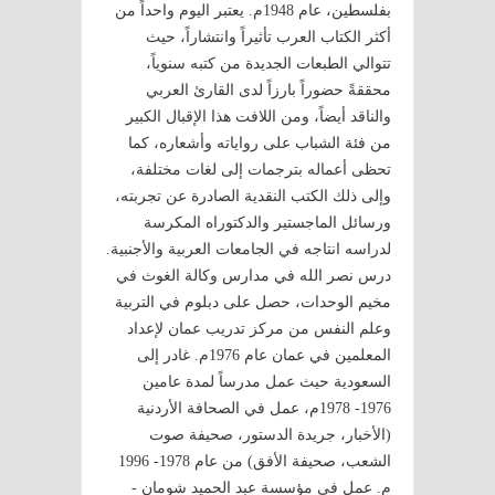
بفلسطين، عام 1948م. يعتبر اليوم واحداً من
أكثر الكتاب العرب تأثيراً وانتشاراً، حيث
تتوالي الطبعات الجديدة من كتبه سنوياً،
محققةً حضوراً بارزاً لدى القارئ العربي
والناقد أيضاً، ومن اللافت هذا الإقبال الكبير
من فئة الشباب على رواياته وأشعاره، كما
تحظى أعماله بترجمات إلى لغات مختلفة،
وإلى ذلك الكتب النقدية الصادرة عن تجربته،
ورسائل الماجستير والدكتوراه المكرسة
لدراسه انتاجه في الجامعات العربية والأجنبية.
درس نصر الله في مدارس وكالة الغوث في
مخيم الوحدات، حصل على دبلوم في التربية
وعلم النفس من مركز تدريب عمان لإعداد
المعلمين في عمان عام 1976م. غادر إلى
السعودية حيث عمل مدرساً لمدة عامين
1976- 1978م، عمل في الصحافة الأردنية
(الأخبار، جريدة الدستور، صحيفة صوت
الشعب، صحيفة الأفق) من عام 1978- 1996
م. عمل في مؤسسة عبد الحميد شومان -