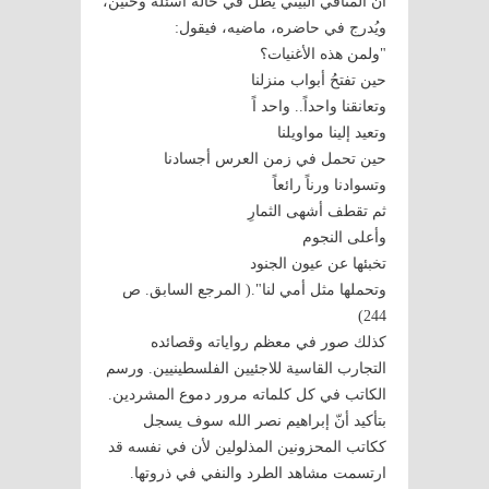
أن المنافي البيني يظل في حالة أسئلة وحنين،
ويُدرج في حاضره، ماضيه، فيقول:
"ولمن هذه الأغنيات؟
حين تفتحُ أبواب منزلنا
وتعانقنا واحداً.. واحد اً
وتعيد إلينا مواويلنا
حين تحمل في زمن العرس أجسادنا
وتسوادنا ورناً رائعاً
ثم تقطف أشهى الثمارِ
وأعلى النجوم
تخبئها عن عيون الجنود
وتحملها مثل أمي لنا".( المرجع السابق. ص
244)
كذلك صور في معظم رواياته وقصائده
التجارب القاسية للاجئيين الفلسطينيين. ورسم
الكاتب في كل كلماته مرور دموع المشردين.
بتأكيد أنّ إبراهيم نصر الله سوف يسجل
ككاتب المحزونين المذلولين لأن في نفسه قد
ارتسمت مشاهد الطرد والنفي في ذروتها.