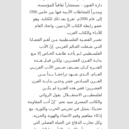
دارة الفنون - مستشاراً ثقافياً للمؤسسة،
ومديراً للنشاطات الأدبية فيها بين عامي 1996
إلى عام 2006م. تفرغ بعد ذلك للكتابة. وهو
عضو رابطة الكتاب الأردنيين، واتحاد العام
للأدباء والكتاب العرب.
تعتبـر القضـیة الفلسـطینیة مـن أهـم القضـایا
التـي شـغلت العـالم العربـي. إنّ الأدب
الفلسـطیني لـم یأخـذ طابعـه الخـاص إلا مـع
بدایـة القـرن العشـرین، ولكـن قبـل هــذه
الفتــرة كــان یصــنف ضــمن الأدب العربــي
العــام، الــذي شــهد تراجعــا بــدأ مــن
القــرن السـادس عشر وحتـى بدایــة القرن
العشـرین؛ ففي هذه الفتـرة لم یكــن
لفلسطیـــن الاستقـــلال. يقول الروائي
والكاتب المصري سيد نجم: "إنّ أدب المقاومة
تحديدًا، يتمثل في تجربتي الحرب والثورة، مع
إذكاء مفاهيم وقيم الانتماء والهوية والحرية،
وكل تجارب الدفاع عن الحياة الفضلى التي