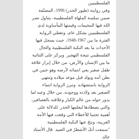
الفلسطينيين
وفي روايته (طيور الحذر) 1996، المصنّفة
ضمن سلسة الملهاة الفلسطينية، يتناول نصر
الله فيها المخيمات وقيمتها المأساوية لدى
الفلسطينيين بشكل عام، وتغطي الرواية
الفترة ما بين 1967-1948، حيث يسجل فيها
الأحداث ما بعد النكبة الفلسطينية والحال
الفلسطيني نتيجة التهجير. ويركز على الثنائية
ما بين الإنسان والأرض، من خلال إبراز علاقة
طفل صغير يعي انتمائه لأرضه وهو جنين في
بطن أمه ويولد قبل موعد ميلاده وتنتهي
الرواية باستشهاده. وتبرز الرواية انتماء
الصغير بعد ولادته ووجوده، من خلال وعيه لما
يدور حوله من عالم الكبار وعلاقته بالعصافير،
والتي يصطادها ليعلمها الحذر. للدلالة على
أهمية تجنبنا للأخطاء التي وقعت فيها الأمة
العربية، ونتجَ عنها النكبة الفلسطينية:
"سمعت أنكَ الأشطرُ في الصيد. قال الأستاذ
خالد.