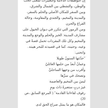
إن التوظيفات الدلالية والتعبيرات لمعنى الحب
والوطن، والتشظي بين الشمال والشرق،
وبين السفر للمكان الأصلي والحلم بالسفر،
والمدينة والمخيم، والجندي والمقاومة، وحالة
الفراغ والحزن
ومن الرموز التي تتكرر في ديوان الخيول على
مشارف المدينة: الخبز والحلم والوجع والمدينة
والمخيم وكل تلك المفردات تحمل قصةً في
وعيه، وحنينه، كما في قصيدته للبحر هيبته..
وانحنى:
"حدّثتها السنونُ طويلا
وعمانُ أبعدُ من حلمها العائليّ
وأقرب من وجهها الساحليَّ
وتضحك في سرِّها:
ليسَ بين المخيم والعاصمة
غيرَ دربٍ ستعبرهُ ذاتَ يومٍ
رفوف لقاءاتنا القادمة".( المرجع السابق ،ص
20)
فالمكان هو ما يمثل صراع الحق لدى