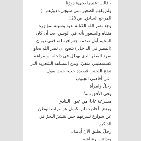
- قالت: عندما يجيء دورُنا.
ولم يفهم الصغير متى سيجيء دورُهم".(
المرجع السابق. ص 28.)
وجد نصر الله الكتابة لديه وسيلة لمؤازرة
منفاه والشعور بأنه في الوطن، بعد أن كان
المخيم أول صدمة جغرافية له، ففي ديوان
(المطر في الداخل ) يتضح أن نصر الله يحاول
سرد المطر الذي يهطل في داخله، وصراعه
كفلسطيني منفيّ. ومن المشاهد الشعرية التي
تضج اللحنين قصيدة حب، حيث يقول:
"في أقاصي الجنوب
رجلٌ وامرأة
وفي الأفق تمتدُ
مشرعة غابةٌ من عيون البنادق
وبعض أحاديث لم تكتمل عن تراب الوطن
عن شوارع تسرقهم حين ينتشرُ البحرُ في
الذاكرة
رجلٌ يطلق الآنَ أيامهُ..
ويداعب رشاشه