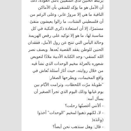
يرتبط الحنين لدى المنفيين بأمل العودة، ذلك
أن الأمل هو ما يؤكد للمنفي بأن الأماكن
النافية ما هي إلا مرورٌ عابر، وعلى الرغم من
أن فلسطيني الشتات، ما زالوا يعيشون منفىً
مستمرًا، إلا أن استعادة ذكرى النكبة في كل
مناسبة لها، ما هو إلا توكيد على رفض الهزيمة
وحالة اليأس التي تنتج عن رول الأمل، ففقدان
الحنين للوطن يفقد القضية بُعدها. ويصف نصر
الله كمنفي- وجد الكتابة الأدبية ملاذًا لتعويض
شعوره بالعزلة مخيم الوحدات الذي نشأ فيه
من خلال روايته، حيث أثارَ أسئلة تُعاش في
واقع المخيمات، ويطرحها الصغار:
"طويلة مرّت اللحظات، وترامت الأيّام بين
يوم غيابها وذلك اليوم الذي تجرأ الصغير أن
يسأل أمه:
- ألأنني أغضبتُها رحلت؟
- لا، لكنهم ذهبوا لمخيم "الوحدات" أخذوا
(وِحْدَة(
- قال: وهل سنذهب نحن أيضاً؟