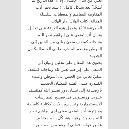
تعلي من شأن الإنسان. إلا أن هذا التاريخ لم
يُسَجَّلْ بعد بشكل كامل" ( سيد نجم: أدب
المقاومة المفاهيم والمعطيات. سلسلة
المقالة، كتاب الهلال، دار الهلال،
القاهرة،2014). وتعمل هذه الورقة على تحليل
وتبيان أثر المنفى على إبراهيم نصر الله
ونتاجاته كمثقف منفيّ يعاني من الحنين إلى
الــوطن وعــدم القــدرة علــى ألفــة المكــان
الجديــد.
يحتوي هذا المقال على تحليل وتبيان أثر
المنفى على إبراهيم نصر الله ونتاجاته كمثقف
منفيّ يعاني من الحنين إلى الــوطن وعــدم
القــدرة علــى ألفــة المكــان الجديــد
بالإضــافة إلى تبيــان دور نصــر الله كمثقــف
عــربي ورســولي في فضــح الممارسات
الاسستعمارية وعـن دور الأدب ككتابـة كاشـفة
ومـؤثرة، أخذ المنفى معنى لدى إبراهيم نصـر
الله منـذ بـدأ وعيـه يتشـكّل بأنـه مختلـف
عمّـن حولـه، فعلـى الـرغم مـن أنـه مـن