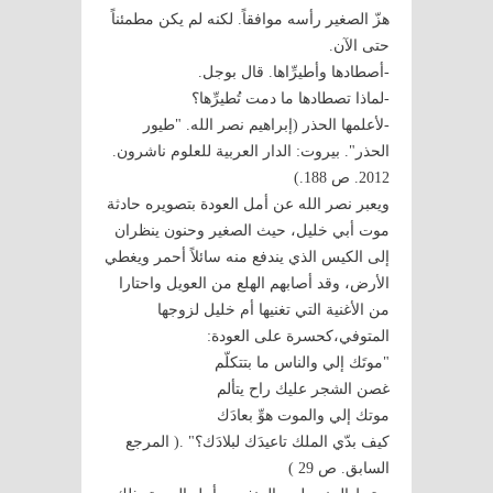
هزّ الصغير رأسه موافقاً. لكنه لم يكن مطمئناً
حتى الآن.
-أصطادها وأطيرِّاها. قال بوجل.
-لماذا تصطادها ما دمت تُطيرِّها؟
-لأعلمها الحذر (إبراهيم نصر الله. "طيور
الحذر". بيروت: الدار العربية للعلوم ناشرون.
2012. ص 188.)
ويعبر نصر الله عن أمل العودة بتصويره حادثة
موت أبي خليل، حيث الصغير وحنون ينظران
إلى الكيس الذي يندفع منه سائلاً أحمر ويغطي
الأرض، وقد أصابهم الهلع من العويل واحتارا
من الأغنية التي تغنيها أم خليل لزوجها
المتوفي،كحسرة على العودة:
"موتَك إلي والناس ما بتتكلّم
غصن الشجر عليك راح يتألم
موتك إلي والموت هوِّ بعادَك
كيف بدّي الملك تاعيدَك لبلادَك؟" .( المرجع
السابق. ص 29 )