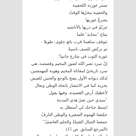
تستر عورته اللحقيبة
والحقيبة ينخرُها الوقتُ
يشرعُ عورتها
تترنّمُ في دربها بالأناشيد
تبتاع "محاية" قلما
تتوقف ساهمةً قرب بائع حلوى- طويلا -
ثم تركض للصف ناسيةً
عورة الثوب في شارع جانبيا".
إنّ سرد نصر الله لصور المخيم وقصصه، هي
سرد تاريخيّ لمعاناة المخيم وهوية المهمشين،
لذلك ديوانه الأول يضج بالوجع والحنين للعيش
بحرية كما في الانتشار باتجاه الوطن وتعال
لأعطيك أرض القصيدة، وفيها يقول:
"سيدي حين تعبرُ هذي المدينة
ابسط جناحك لي أستظل به
جمّعتنا الهموم الصغيرة والوطن النازفُ
جمعتنا الجبال القتيلةُ والحلم العاصفُ"
(المرجع السابق. ص 15)