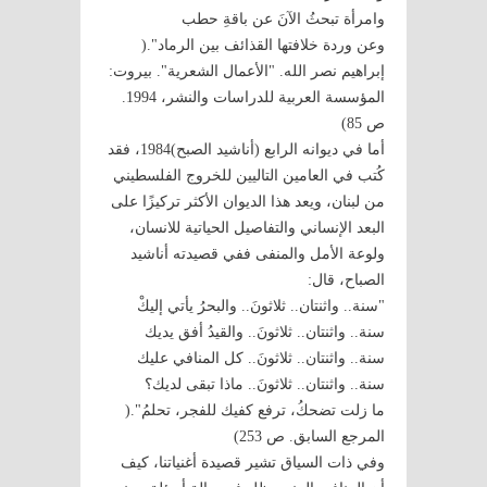
وامرأة تبحثُ الآنَ عن باقةِ حطب
وعن وردة خلافتها القذائف بين الرماد".(
إبراهيم نصر الله. "الأعمال الشعرية". بيروت:
المؤسسة العربية للدراسات والنشر، 1994.
ص 85)
أما في ديوانه الرابع (أناشيد الصبح)1984، فقد
كُتب في العامين التاليين للخروج الفلسطيني
من لبنان، ويعد هذا الديوان الأكثر تركيزًا على
البعد الإنساني والتفاصيل الحياتية للانسان،
ولوعة الأمل والمنفى ففي قصيدته أناشيد
الصباح، قال:
"سنة.. واثنتان.. ثلاثونَ.. والبحرُ يأتي إليكْ
سنة.. واثنتان.. ثلاثونَ.. والقيدُ أفق يديك
سنة.. واثنتان.. ثلاثونَ.. كل المنافي عليك
سنة.. واثنتان.. ثلاثونَ.. ماذا تبقى لديك؟
ما زلت تضحكُ، ترفع كفيك للفجر، تحلمُ".(
المرجع السابق. ص 253)
وفي ذات السياق تشير قصيدة أغنياتنا، كيف