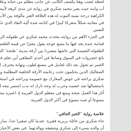
لحظة غضب وهنا يكشف الكاتب عن جانب مظلم من حياته وعلاقته 
أب وابنه حيث يعبر محمد شكري في رواية عن مدى كرهه لأبيه 
الكراهية درجة تمنيه الموت له هذه العلاقة الغير مألوفة بين ال
في معانيه شكلاً منعرجًا كبيرًا في كتابته شدة أليه النقاد الذ
النفس.
في الجزء الأهم من روايته يتحدث محمد شكري عن طفولته الرما
قمامة جيدة يجد فيها ما يشبع جوعه يقول معبرًا عن قيمة الط
الطفولة التعيسة التي عاشها متشردا بين أزقة مدينة "طنجة" ا
بائع خضروات في السوق وصانعا في أحدى المقاهي أين تعلم ف
الخمر ثم تحول بعد ذلك لعامل في مصنع لطوب ونهاية يحترف 
الصعاليك الذين يحكمون تحت زعامته الأزقة الخلفية المظلم
شكري براعته في خوض المعارك مع خصومه وبراعته في استخدام
باستعمالها ضد خصمه وخرب له وجه تارك له ندب استمر معه لبق
أثار هذا العمل ضجة ومنع في معظم الدول العربية إذ اعتبره منتقد
ممنوعا أو شبه ممنوع في أكثر الدول العربية.
خلاصة رواية "الخبز الحافي"
جاء شكري من عائلة بربرية فقيرة. عندما كان صغيرا جدا، سار
أن والده يسيء إلى شكري وشقيقه ووالدتهما. في بعض الأحيان 