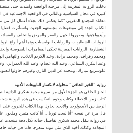
دخلت الرواية المغربية إلى مرحلة الواقعية وامتدت حتى منتصف 
كثيرة في مجال السياسية وبالتالي في الواقعية الاجتماعية في ا
معاناة المجتمع المغربي "كما يعكس ذلك بجلاء أعمال كل من م
الكتاب الجدد إلى موضوعات مجتمعهم الجديد، واستأثرت قضايا مر
وأيديولجيتها، وصوروا الجهل والفقر والمرض والتخلف والفساد، ك
الروايات الشطاريات والروايات البوليسيات وهما أهم أنواع الرو
الشطارية. الروايات المغربية تحكي المغامرات اللصوصية والج
ومحمد زفزاف، ومحمد برادة، وعبد الكريم الغلاب، والتهامي الو
وعبد البكري السباعي، وعبد الله عصام، وعبد الله العمراني، و
علوشربيع مبارك، ومحمد عز الدين التازي وغيرهم حاولوا لتصوير 
رواية "الخبز الحافي" محاولة لانكسار التابوهات الأدبية
الخبز الحافي هو الجزء الأول من سيرة محمد شكري الذاتية التي
كتاب زمن الأخطاء وكتاب وجوه. انعكست في هذه الرواية شخصي
الربط بين الأيديولوجيا والأدب. يحاول بهذا الكتاب للخروج على
قال مرة عن نفسه "أنا لست ثوريا… أنا كاتب متمرد وملعون ع
في رواية ينقل محمد شكري تفاصيل حياته بكل دقة فيتحدث عن س
المجاعة وكذلك أخيه الذي مثل موته منعرجا هاما في حياته خاص