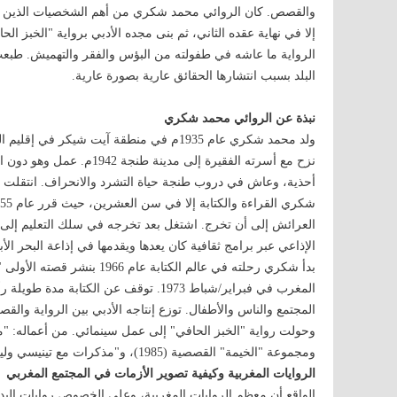
والقصص. كان الروائي محمد شكري من أهم الشخصيات الذين ساهم
إلا في نهاية عقده الثاني، ثم بنى مجده الأدبي برواية "الخبز ا
الرواية ما عاشه في طفولته من البؤس والفقر والتهميش. طبعت 
البلد بسبب انتشارها الحقائق عارية بصورة عارية.
نبذة عن الروائي محمد شكري
ولد محمد شكري عام 1935م في منطقة آيت ش
نزح مع أسرته الفقيرة إلى 
أحذية، وعاش في دروب طنجة حياة التشرد والانحراف. انتقلت أ
العرائش إلى أن تخرج. اشتغل بعد تخرجه في سلك التعليم إلى
الإذاعي عبر برامج ثقافية كان يعدها ويقدمها في إذاعة البحر الأبيض الم
بدأ شكري رحلته في عالم الكتا
المغرب في فبراير/شباط 1973. توقف عن الك
المجتمع والناس والأطفال. توزع إنتاجه الأدبي بين الرواية وال
ومجموعة "الخيمة" القصصية (1985)، و"مذكرات مع تينيسي وليامز في طنجة".
الروايات المغربية وكيفية تصوير الأزمات في المجتمع المغربي
الواقع أن معظم الروايات المغربية، وعلى الخصوص روايات البدا