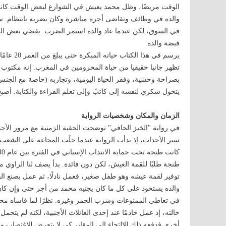
الوقت مريضًا، وظل محمد يعيش في الشوارع لبعض الوقت.كانت حي
والده في وظائف وتقاضى أجره مباشرة وكان يضربه بانتظام. س
في السوق، لكن عندما عاد والده استمر الضرب. يقضي بعض الوقت
قبضة والده.
يرسم في ه
تظهر جانبا حقيقيا من حياة المحرومين في المغرب. إنه مكتو
بصراحة وحشية، وفقر الحياة اليومية، وتجاربه (خاصة مع الجنس) 
يتحول شكري لنفسه إلى كاتبً وإلى تعلم القراءة والكتابة. أصبح ف
الزمان والمكان وشخصيات الرواية
في رواية "الخبز الحافي" توضحت الحقبة الزمنية مع مرور الأحدا
سير الأحداث، إذ بدأت الرواية عندما حلّت المجاعة على الشعب أ
طنجة طلبًا للقمة العيش، لكن دون فائدة. بدأ يصف لنا الراوي 
توفير لقمة عيشه وهو طفل صغير، فعمل نادلًا، ثم عمل بصنع ال
والده يستحوذ على كل ما كان يجنيه محمد من أجر حتى وإن كان مب
في تعاطي الممنوعات وشرب الخمر وغيره. نظرًا لما قاساه مح
خالته، إذ عمل خادمًا عند إحدى العائلات الأجنبية، لكنه لم يتحمل
أخرى فدفعه ذلك للالتجاء إلى المقابر كي لا يتعرض للاغتصاب و