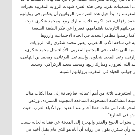
السبعينات تقريبا وفي هذه الفترة شهدت الرواية المغربية تغيرات
لمغرب، وذا بدأ جيل هذه الفترة من الروائيين أن يعكس في رواياتهم
حمد زفزاف، عبد الكريم غلاب، مبارك ربيع، ومحمد شكري. توجه
حلتهم التاريخية باهتمامهم، فعبروا عن فكر الطبقة الشعبية
ما رصدوا مظاهر التجديد في الحياة الاجتماعية وآزروها."
اية في ساحة الأدب المغربي. يعتبر محمد شكري رائد الروايات
نسية التي شاعت في المجتمع المغربي. الأدباء مثل محمد شكري،
ازني، وعبد المجيد بنجلون، وإسماعيل البوعاني، ومحمد بن التهامي،
عبد الله العروي، ومبارك ربيع، ومحمد سعيد الركراكي، وسعيد
جوانب الحياة في المغرب برواياتهم الثمينة.
 استغرقت ثلاثة من أهم أعماله، فبالإضافة إلى هذا الكتاب هناك
ته المشاكسة المسحوقة المندفعة المجنونة المتمردة، ورفض
 المحرمات التي ظلت خطا أحمر عند العديد من الأدباء العرب، حيث
اش في الشارع".
نوات الجوع والفقر والهجرة إلى المدينة عن فقدانه لخاله بسبب
ة وأن شكري يقول في رواية أن أباه هو الذي قام بقتل أخيه في