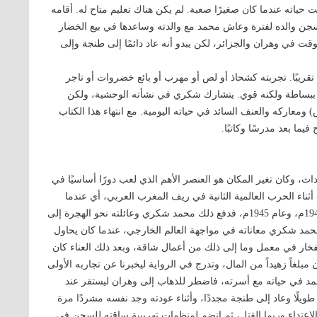
اته عندما كان صغيرًا صعبة. لم يكن هناك تعليم متاح له. أقامه
جن والده لفترة وعاش محمد مع والدته وساعدها في بيع الخضار
 في وهران والجزائر، لكن يبدو أنه عاد دائمًا إلى طنجة وإلى
ذا الكتاب حياته المبكرة حتى يبلغ من العمر 20 عامًا تقريبًا. تجربته كشحاذ أو لص أو مهرب أو بائع خضروات أو تاجر
ب ببساطة ولكنه قوي. يتشارك شكري في نشأته الوحشية، ولكن
ومعاركه والعنف السائد في حياته اليومية. مع انتهاء هذا الكتاب
يما بعد مدرسًا وكاتبًا.
ث، وكان تغير المكان هو العنصر الأهم الذي لعب دورًا أساسيًا في
ثناء الحرب العالمية الثانية في ريف المغرب العربي، أي عندما
كانت طنجة تحت حماية الانتداب الإسباني في الفترة بين عام 1940م، وعام 1945م، فدفع ذلك محمد شكري وعائلته نحو الهجرة إلى
محمد شكري معاناته في مواجهة العالم الخارجي، عندما كان يحاول
فخار في معمل وما إلى ذلك من أعمال شاقة، وبعد ذلك العناء كان
لغاً زهيداً من المال، وتدرج في الرواية ليخبرنا عن تجاربه الأولى
مد في حياته مع أسرته، فاضطر للذهاب إلى وهران ليستقر عند
 طويلًا وعاد إلى طنجة مجددًا، وأثناء عودته وجد نفسه مشردًا مرة
الاعتداء وربما القتل، ثم انضم لمنظمات تهريبية ساقته للسجن في