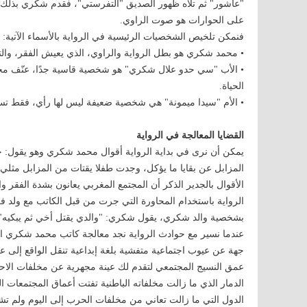
"عاشور" ثم تلاه ظهور الصديق "التفرستي"، فقدم شكري بذلك 
على الحوارات هو صوت الراوي.
فنمكن تلخيص الشخصيات الرئيسية في الرواية بالأسماء الآتية:
• محمد شكري هو بطل الرواية والراوي، الذي يعيش الفقر، والت
• الأب "سي حدو علال شكري" هو شخصية قاسية جدًا، عنّف محم
الحياة.
• الأم "سيدا ميمونة" هي شخصية ضعيفة ليس لها رأي، فقط تسا
القضايا المعالجة في الرواية
يمكن أن نرى في بداية الرواية أقوال محمد شكري وهو يقول: 
المزابل عن بقايا ما يؤكل، وجدت طفلا يقتات من المزابل مثلي.
الأقوال بالجدير الذكر أن المجتمع المغربي يعانون بشدة الفقر
الرواية باستخدام المحاورة التي جرت من قبل الكاتب مع ولد ف
بشخصية والد شكري، يقول شكري: "والدي يقتل أخي ثم يبكيه"
عندما نسير مع حوادث الرواية نجد معالجة كاتب محمد شكري ال
جهة عن عيوب اجتماعية متفشية بلغة إبداعية تنقل الواقع إلى ع
عمق النسيج المجتمعي لتقدم لك عينة مجهرية عن مخلفات الاحتل
الدمار الذي ما زالت مخلفاته الباطنية تفتت أعماق المجتمعات ا
الدول التي ما زالت تعاني من مخلفات الحرب إلى اليوم ولم ت