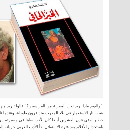
"واليوم ماذا نريد نحن المغربة من الفرنسيين؟" قالوا :نريد منهم
شبت نار الاستعمار في بلاد المغرب منذ قرون طويلة، وعندما نل
خطير. وفي قرن العشرين أيضا كان الأدب بطيئا في مسيرته. يرى ال
باستخدام الأقلام.بعد فترة الاستقلال بدأ الأدب العربي جريانه 