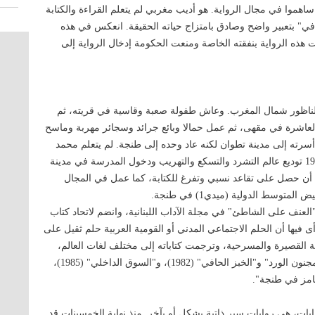
وا في مجال الرواية. هو أديب مغربي لم يتعلم القراءة والكتابة
لحافي" بتعبير واضح وصادق بامتزاج حياته الحقيقة. انعكس في هذه
هذه الرواية بنفقته الخاصة ومنعت الحكومة إدخال الرواية إلى
يكر في إقليم الناظور شمال المغرب. وعاش طفولة صعبة وقاسية في قريته، ثم
مدينة طنجة 1942م. عمل وهو دون العاشرة في مقهى، ثم عمل حمالا وبائع جرائد وسجائر مهربة وماسح
سرته إلى مدينة تطوان لكنه عاد وحده إلى طنجة. لم يتعلم محمد
شكري القراءة والكتابة إلا في سن العشرين، حيث قرر عام 1955 توديع عالم التشرد والتسكع والتهريب ودخول المدرسة في مدينة
 أن حصل على تقاعد نسبي وتفرغ للكتابة، كما عمل في المجال
توسط الدولية (ميدي1) في طنجة.
بة عام 1966 بنشر قصته الأولى "العنف على الشاطئ" في مجلة الآداب اللبنانية، وانضم لاتحاد كتاب
تابة مدة طويلة رأى فيها أن الحلم الاجتماعي المدني أو القومية العربية حلم ثقيل على
قصة القصيرة والمسرحية، وترجمت كتاباته إلى مختلف لغات العالم،
وحولت رواية "الخبز الحافي" إلى عمل سينمائي. من أعماله: "مجنون الورد" و"الخبز الحافي" (1982)، و"السوق الداخلي" (1985)،
يات، هي روايات سير ذاتية بشكل أو بآخر. منذ نهاية الخمسينات قد