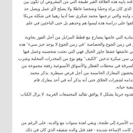
بأبيه هذه العلاقة الغير طبيعة التي من المفروض أن تكون بين
الذي كان يراه وحشًا وشخصا عاطلا ولا يصلح لأي عمل ويصل حد
أب وابنه والتي ترجمها محمد شكري نصا أدبيا رهيبا في شكله مربكا
ي عكفوا على دراسة هذه ليسوا هم وحدهم بل حتى الباحثين في علم
دية التي عاشها يتصارع مع قطط المزابل من أجل الفوز بحاوية
عم في زمن الجوع والخصاصة "في زمن الجوع لا يوجد خبز سيء" هذه
لتي عاشقها عشقا جاوز الخيال فهي التي نحتت شخصيته وعمل فيها
ي سن مبكرة تدخين "الكيف" وهو نوع من المخدرات المحلية وشرب
السرقة في محطات القطار والأسواق الأسبوعية رفقة مجموعة من
ة ويخضون المعارك الحاسمة من أجل فرض سيطرة. يذكر محمد
ه لشفرات الحلاق حتى أنه يذكر أنه في أحد معارك قام
ية حياته.
وه جريئا بشكل لا يوافق تقاليد المجتمعات العربية. لا يزال الكتاب
ت الأسرة إلى طنجة، وبقي لعدة سنوات مع والديه، على الرغم من
كانت الإساءة شديدة - فقد قتل والده شقيقه الذي كان في ذلك