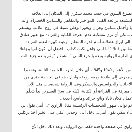
يصرخ الشوق في جسد محمد شكري إلى المكان إلى العلاقة
لمشبعة برائحة القيئ، المواخير والمقاهي والبساتين الخضراء. وأنه
يا وأجمل بساتين وهران ويغور الوطن عميقا في روح الكاتب ويستفز
 ممكن أن نرى مشكلة عدم معرفة الكتابة والقراءة مع تعبير صادق
لى ابراز عضلاته أمام قدرة المتعلم ، رغبته كبيرة لتعلم القراءة
لمين قائلا " أنا امي جاهل لكنك كذاب ، افضل أن اكون اميا وجاهلا
اتية الروائية يتبعه بالجزء الثاني " الشطار ", ثم يتبعه جزء ثالث
عندما كانت مدينة طنجة المغربية تحت حماية الانتداب الإسباني بين الأعوام 1940 و1945، أي خلال الحرب العالمية الثانية، وتحديدا
ل مغربي إلى طنجة ومعه زوجته وابنان، هو في الحقيقة جندي من
بالأجانب والجواسيس والعسكر.وفي الرواية شخصيات مثل الابن
ي معرفة في القراءة أو الكتابة، لكنّه في سنّ العشرين بدأ يتعلّم
عمل، فكان نادلا وبائع جرائد وماسح أحذية…
ثم توالى ظهور الشخصيات الرئيسية فقال الراوي "... أمي تقول لي
 لا يبكي تقول أمي... دخل أبى، وجدني أبكي على الخبز أخذ يركلني
لراوي في صفحة واحدة فقط من الرواية، وبعد ذلك دخل الأخ