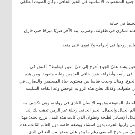
جميع الشخصيات الأساسية في الخبز الحافي، وكان الصوت الطاغي
خبط في حياته.
د شكري في طفولته، وضرب ابنه الآخر ضربًا مبرحًا حتى فارق
يير زوجها في إجرامه ولا تقوى على منعه.
حين يشتد عليّ الجوع أخرج إلى حيّ "عين قيطوط". أفتش في
 في رأسه وأطرافه بثور. حافي القدمين وثيابه مثقوبة. ومن هذه
 والجوع. وهناك وجدت قياسا بين مستوى حياة المسلمين والنصارى في
ي طفولته. وكذلك تعلن هذه الرواية الوحش وعد الثقافة السليمة
قضايا المتنوعة وهموم الإنسان العادي في روايته، وهي تكشف مه
الم الخيال والجمال. الخبز الحافي رحلة عبر الزمن تذهب بك إلى
ال الإسباني لطنجة وتطوان الذي كانت هذه المدن ترزح تحته؛ فهذا
لتي زارتها الحرب بدون استثناء وبصفة خاصة دول العالم الثالث، هذه
شفَ من جرح الماضي رغم ما يبدو على بعضها من التعافي الذي