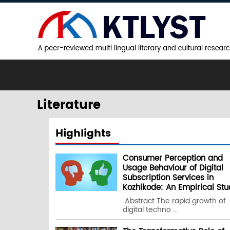
Literature
Highlights
Consumer Perception and
Usage Behaviour of Digital
Subscription Services in
Kozhikode: An Empirical Stu
Abstract The rapid growth of
digital techno ...