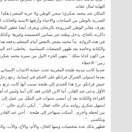
النهاية لينال عقابه.
المكان عند محمد شكري( سجن الوطن ولا حرية المنفى) هكذا 
الجذرية بالوطن من الساحات والاحياء وأزقتها الاسنة والحانات ا
يعرف مقابر الوطن المزروعة بالريحان ويعرف أيضا عطور البغا
ذاكرته بالحاح، يدخل وطنه عبر بساتين الحشيشة وغيرها .وكذلك
في هذه الرواية. بدأ محمد يشعر بالنقص أمام المتعلم يدفعه هذا ا
والكتابة وخاصة بعد ظهور الجمعيات السياسية . يخاطب احد المتع
من اكون كذابا مثلك " ينتهى الجزء الاول من سيرة محمد شكري الذ
زمن" الاخطاء.
بعدما استولى الجنرال فرانكو على الحكم في إسبانيا، رجع رج
جيش فرانكو. نزح هذا الجندي إلى طنجة بسبب أنها كانت ترتع 
الأوّل يدعى عبد القادر، أما الابن الثاني فقد كان أميا وليس له أ
القراءة والكتابة بعد أن أمضى سنوات في التنقّل من عمل إلى 
استهل شكري روايته بذكر خاله، فقال ".. أبكي ذكرى خالي.."، 
بين لحظة وأخرى.. أسكت سنهاجر إلى طنجة... أخي عبد القادر..
ويلكمني..." .
فظهر بذلك عدة شخصيات ومنها الخال، والأم، والأخ، والأب، وا