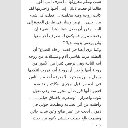
شيئ وتنكر معروفها .. اعترف أننى أكون
ظالما لو فعلت ذلك ، إننى أحبها واحترمها لقد
كانت زوجة وفيه مخلصة .... فعلت كل شيئ
من أجلي ... نهض وسار في طريق العودة إلى
البيت وقرر أن يفعل شيئا ، هذا الشيء إن
رفضته مريم فسيكون له تصرف آخر معها
ولن يرضى بدونه بديلا ".
وكما نرى أيضا في قصة "رحلة الضياع" أن
البطلة مريم تقاسي آلام ومشكلات من زوجة
أبيه الثانية وهي ترفض كثيرا من الأمور من
زوجة أبيها وأخيرا أن زوجة أبيه قررت لتنكحها
برجل مسن ومغترب لا يعرفه أحد من الناس
في بلده من قبل. وجرى النكاح، وبعد مدة
قصيرة أنها قررت أن تتحرر منه وهي تقول
بثوب واصرار : "وشعرت باختناق حياتى .......
وأفقت من أثر الصدمة وتطلعت حولي في
ذهول، أبحث عن عمر ضائع وعن شاب حائر،
وبصمت بالغ حملت حقيبتى لأعود من حيث
جئت".