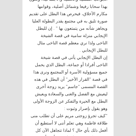
بهذا سحابا رفيعا وشمائل أصلية، وقوامها
مكارم الأخلاق، فيحرص هذا البطل على تقديم
صورة تليق به في مجتمع يقدر البطولة العليا
ويجاهز شأنه من يتمتعون بها " . إن للبطل
الإيجابي منزلة سامية في قصة الشيخة
الناخى ولذا نري معظم قصة الناخى مثال
للبطل الإيجابي .
إن البطل الإيجابي يأتى في قصة شيخة
الناخى أفرادا أو جماعة، البطل الذي يحمل
جميع مسؤولية الأسرة أو المجتمع ونرى هذا
في قصة "القرار الأخير" أن البطل في هذه
القصة المسمى "جاسم" يريد زوجة أخرى
ليعيش مع الفضل والغنى والسعادة ويعيش
البطل مع الحيرة والتفكر عن الزوجة الأولى
وهو يقول بإصرار وثبوت :
"كيف تجرؤ زوجتى مريم على أن تطلب منى
طلاقة فاطمة وهي تعلم أننى لا أستطيع أن
أفعل ذلك بأي حال ؟ لماذا تتجاهل الآن كل