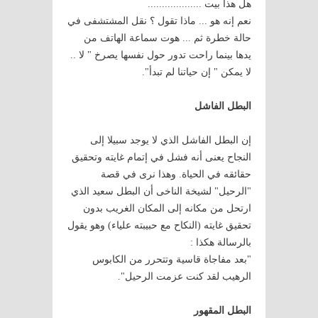
هل هذا بيت ...................
نعم إنه هو ... ماذا تقول ؟ نقل المشتشفى في
حالة خطرة ثم ... هوت سماعة الهاتف من
يدها بينما راحت تدور حول نفسها يصرخ " لا ..
لا يمكن " إن حياتنا لم تبدأ".
البطل الفاشل
إن البطل الفاشل الذي لا يوجد سبيلا إلى
النجاح يعنى أنه فشل في إتمام غايته وتحقيق
حقائقه في الحياة. وهذا نرى في قصة
"الرحيل" لشيخة الناخى أن البطل سعيد الذي
ارتحل من مكانه إلى المكان الغريب بدون
تحقيق غايته (النكاح مع حبيبته علياء) وهو يقول
بالرسالة هكذا :
"بعد مفاجاة قاسية وتتحرر من الكابوس
الرهيب لقد كنت عزمت الرحيل".
البطل المقهور