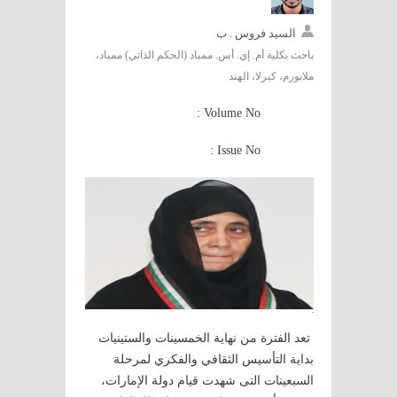
السيد فروس . ب
باحث بكلية أم. إي. أس. ممباد (الحكم الذاتي) ممباد،
ملابورم، كيرلا، الهند
Volume No :
Issue No :
تعد الفترة من نهاية الخمسينات والستينيات
بداية التأسيس الثقافي والفكري لمرحلة
السبعينات التى شهدت قيام دولة الإمارات،