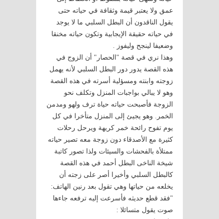
عمق ولا يعتبر قيمة وثقافة في حياته حتى
يقول الناقدون أن البطل السلبي ما لا يوجد
في حياته حقيقة الإيجابية وتكون حياته مخنقا
وضعيفا لينجح وليفوز .
وهذا نري في قصة "الحصار" أن الزوج في
هذه القصة يدور دور البطل السلبي لأنه يهمل
زوجته وابنته ومسؤلية أسرته في هذه القصة
وهو لا يبالي بواجبات المنزل وتكلف نحو
الزوجة فأصبحت حياته حياة ترف ولهو ومدمن
الخمر. وهو يجيئ إلى المنزل متأخرا في كل
يوم تفوح رائحة خمر كريهة ويرحل رحلات
كثيرة مع الأصدقاء دون زوجة معه تصير حياته
ممتلأة بالفحشات والسيئات ولذا تصور كاتبة
شيخة الناخى البطل أحمد في هذه القصة
كالبطل السلبي وأخيرا أصر على زجته أن
يخلعه من حياتها وهي تقول بعد رنين الهاتف:
"فقد قطع حديثه فأسرعت إليه ترفعه جاءها
صوت يقول متسائلا :