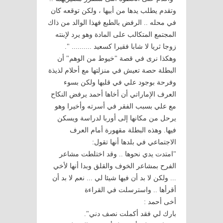
وتقدم يطلب يدها من أبيها ، ولكن توقعه كان
في محله .. الرفض بالطبع فهذا الوالد من ذاك
المجتمع المتكالب على المادة وهو يرد لإبنته
زوجا ثريا لا شابا فقيرا كسعيد .......... ".
وهكذا نرى في قصة "خيوط من الوهم" أن
البطلة حصة تعيش في منزلتها مع أحلام لذيذة
وفرحة بوجود علي في قلبها ولكن بسوء
العرف الإماراتي أن أخاها أحمد يرفض النكاح
مع علي بسبب الفقر في أسرته وأخيرا وهو
يرحل من مكانها إلى أوربا لدراسة ويسكن
فيها. وهذه البطلة مقهورة أمام العرف
الاجتماعي في بلدها أنها تقول:
"امتدت يدي نحوها .. وقد اختلطت مشاعر
الفرح بمشاعر الخوف والقلق وبدا أنها لأخي
... ولكن لا بد أن فيها شيئا لي ... نعم لا بد أن
أقرأها .. واسترسلت في القراءة
أخى أحمد :
بارك لي فقد أكملت نصف دني".