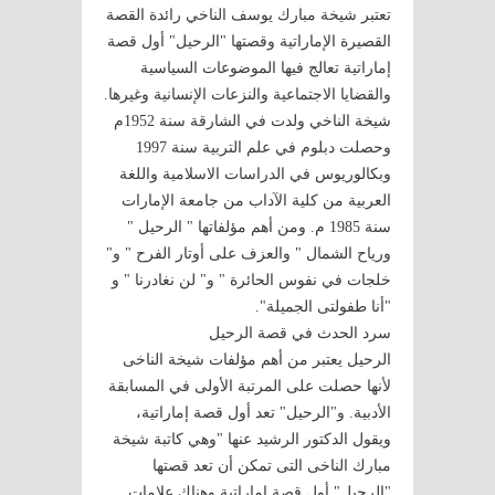
تعتبر شيخة مبارك يوسف الناخي رائدة القصة
القصيرة الإماراتية وقصتها "الرحيل" أول قصة
إماراتية تعالج فيها الموضوعات السياسية
والقضايا الاجتماعية والنزعات الإنسانية وغيرها.
شيخة الناخي ولدت في الشارقة سنة 1952م
وحصلت دبلوم في علم التربية سنة 1997
وبكالوريوس في الدراسات الاسلامية واللغة
العربية من كلية الآداب من جامعة الإمارات
سنة 1985 م. ومن أهم مؤلفاتها " الرحيل "
ورياح الشمال " والعزف على أوتار الفرح " و"
خلجات في نفوس الحائرة " و" لن نغادرنا " و
"أنا طفولتى الجميلة".
سرد الحدث في قصة الرحيل
الرحيل يعتبر من أهم مؤلفات شيخة الناخى
لأنها حصلت على المرتبة الأولى في المسابقة
الأدبية. و"الرحيل" تعد أول قصة إماراتية،
ويقول الدكتور الرشيد عنها "وهي كاتبة شيخة
مبارك الناخى التى تمكن أن تعد قصتها
"الرحيل" أول قصة إماراتية وهناك علامات