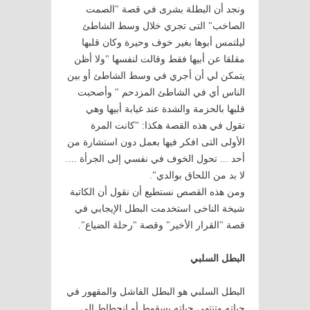
ونجد أن البطلة بشرى في قصة "الصمت
الصاخب" التى تجري خلال وسط الشاطئ
ليلتمس أبوها بغير خوف وحيرة وكان قلبها
مقلقا عن أبيها فقط وقالت لنفسها "ولا أظن
يتمكن لي أن أجري في وسط الشاطئ أو بين
الناس أي في الشاطئ المزدحم " وأصحبت
قلبها بالحزمة والشدة عند غيابة أبيها وهي
تقول في هذه القصة هكذا: "كانت المرة
الأولى التى افكر فيها بعمل دون استشارة من
أحد ... تحول الخوف في نفسي إلى الجرأة ....
لا بد من اللحاق بوالدي".
ومن هذه القصص نستطيع أن نقول أن الكاتبة
شيخة الناخى استخدمت البطل الإيجابي في
قصة "القرار الأخير" وقصة "رحلة الضياع".
البطل السلبي
البطل السلبي هو البطل الفاشل والمقهور في
حياته وتنتهى حياته بسقوط أو انحطاط إلى