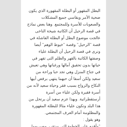
البطل المقهور أو البطلة المقهورة الذي يكون
ضحية الأمر ويقاسي جميع المشكلات
والصعوبات للأسرة وللمجتمع. وهنا بعض نماذج
في قصة الرحيل أن الكاتبة شيخة الناخى
عالجت موضوع البطل أو البطلة الفاشلة في
قصة "الرحيل" وقصة "خيوط الوهم" أيضا
ونرى في قصة الرحيل أن البطلة علياء
وصفتها الكاتبة بالقهر والظلم التى تقهر في
حياتها بدون تحقيق آمالها ورغباتها وهي تعيش
في جناح المنزل وهي تجد حبا وراحة من
سعيد ولكن أسفا أن حبهما ينتهى برفض أبيها
النكاح والزواج بسبب فقر وحياة سعيد لأنه من
أسرة فقيرة ولكن علياء من أسرة
أرستقطراتية. وبهذا عزم سعيد أن يرتحل من
هذا البلد وتكون علياء مثالا للبطلة المقهورة
والمظلومة أمام العرف المجتمعي.
وهو يقول :
"وأقدم على الخطوة التى ستقرر مصيريهما ..