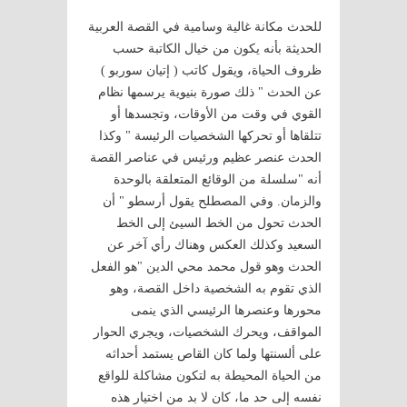
للحدث مكانة غالية وسامية في القصة العربية
الحديثة بأنه يكون من خيال الكاتبة حسب
ظروف الحياة، ويقول كاتب ( إتيان سوربو )
عن الحدث " ذلك صورة بنيوية يرسمها نظام
القوي في وقت من الأوقات، وتجسدها أو
تتلقاها أو تحركها الشخصيات الرئيسة " وكذا
الحدث عنصر عظيم ورئيس في عناصر القصة
أنه "سلسلة من الوقائع المتعلقة بالوحدة
والزمان. وفي المصطلح يقول أرسطو " أن
الحدث تحول من الخط السيئ إلى الخط
السعيد وكذلك العكس وهناك رأي آخر عن
الحدث وهو قول محمد محي الدين "هو الفعل
الذي تقوم به الشخصية داخل القصة، وهو
محورها وعنصرها الرئيسي الذي ينمى
المواقف، ويحرك الشخصيات، ويجري الحوار
على ألسنتها ولما كان القاص يستمد أحداثه
من الحياة المحيطة به لتكون مشاكلة للواقع
نفسه إلى حد ما، كان لا بد من اختيار هذه