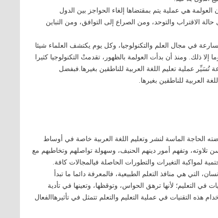
 العولمة هي عملية يتم بمقتضاها إلغاء الحواجز بين الدول
حالة الاقتراب والتوحد، ومن الصراع إلى التوافق، ومن التباين
ارعة في مجال العلم والتكنولوجيا، وكل يوم يكتشف العلماء شيئا
ا إلا ذلك. ومنذ أن بدأت العولمة بالظهور، تقدمتْ التكنولوجيا كثيرا
تُسَيِّر عملية تعليم اللغة العربية للناطقين بغيرها.فبفضل
لغة العربية للناطقين بغيرها.
فرضته الحاجة الماسة لنشر وتعليم اللغة العربية خاصة في أوساط
ن تلاوته، وتفهم أمور دينهم الحنيف، وسهولة تواصلهم وتخاطبهم مع
تمية لمواكبة التغيرات والتطورات الحاصلة فيالمجالات كافة.
ن، التي هي منافذ التعلم الطبيعية، فالمعرفة دائما ما تبدأ
ات في التعليم؛ لأنها ترهق الحواس، وتوقظها، وتعينها في تأدية
ام هذه التقنيات في عملية التعليم والتعلم تتمثل في تأثيرهاالفعال