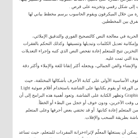
وت إلى شكل رقمي وتخزينه على قرص .
بارة من خلال الميكرفون ويقوم الحاسوب برسم مخطط بياني لها
الفرق بين المخططين.
حرية في معالجة النص كالتصحيح الفوري والتدقيق الإملائي،
انية تعديل الكلمات وتبديلها وتنسيقها. وكذلك التحكم بالفقرات
تخزين تتيح للمتعلم إعادة تفحص النص الذي كتبه وإجراء التعديلات
دة التي تمت عليه.
لإنشاء والفن الجمالي، ويجعله أكثر إتقانا للغة والإملاء وأكثر دقة
فوف الأساسية الأولى على كتابة الأحرف بأشكالها المختلفة، حيث
تقوم برسم الحرف على الشاشة ثم يقوم المتعلم بتقليد ذلك على الورقة أو يقوم بكتابتها على الشاشة باستخدام أقلام ضوئية Light
Pens، أو كتابتها على لوحة رسم خاصة مربوطة بالحاسوبGraphic Pads وتظهر الكتابة على الشاشة. وتعود أهمية هذه البرامج إلى أن
 على وقت الآخرين، ودون خوف أو خجل من البطء أو الخطأ.
المتعلم إعادة كتابتها. أو قد تختفي بعض أحرفها وعلى المتعلم
شاشة بطريقة السحب والإفلات.
 يمكن أن يستغلها المعلّم لإثراءخزانة المفردات للمتعلم، حيث تساعد