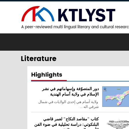
Literature
Highlights
دور المتصوّفة وإسهاماتهم في نشر
الإسلام في ولاية آسام الهندية
ولاية آسام هي إحدى الولايات في شمال
شرقي اله ...
كتاب "مقاصد النكاح" لعمر قاضي
البلنكوتي: دراسة تحليلية في ضوء الفن