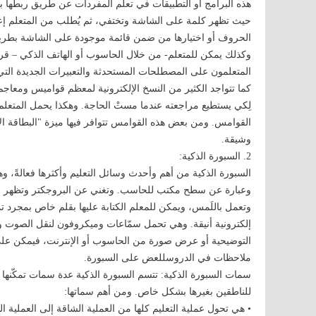
هذه البرامج أو التطبيقات في تعلم المفردات عن طريق ربطها 
حيث تظهر كلمة على الشاشة وتختفي، ثم يُطلب من المتعلم إعادة
الحروف أو اختيارها من ضمن قائمة موجودة على الشاشة بطري
وكذلك يمكن للمتعلم- من خلال الحاسوب أو الهاتف الذكي – قرا
المتعلمون على المصطلحات المستحدثة والتعبيرات الجديدة التي
كما تتواجد الكثير من النسخ الإلكترونية لمعظم قواميس ومعاجم
لِكي يستطيع مراجعته عندما مستْ الحاجة. وهكذا يحمل المتع
القوامس. ومن بعض هذه القوامس تتوافر فيها ميزة "البطاقة ال
وشيقة.
2. السبورة الذكية:
السبورة الذكية من أهم وأحدث وسائل التعليم وأكثرها فعالةً،
وعبارة عن سطح مكتب للحاسب. وتغني عن البروجكتر وتظهر بكل 
وتعمل باللَمس، ويمكن للمعلم الكتابة عليها بقلم خاص بمجرد تمر
إلكترونية أنيقة. وهي تحمل سمّاعات وميكروفون لنقل الصوت وا
التوضيحية أو عرض صورة من الحاسوب أو الإنترنت، فيمكن على ا
ملاحظات في الدروسللعض على السبورة.
سمات السبورة الذكية: تتسم السبورة الذكية عدة سمات تمكّنها م
للناطقين بغيرها بشكل خاص. ومن أهم سماتها:
• هي تحول عملية التعليم كلها من العملية الشاقة إلى العملية الش