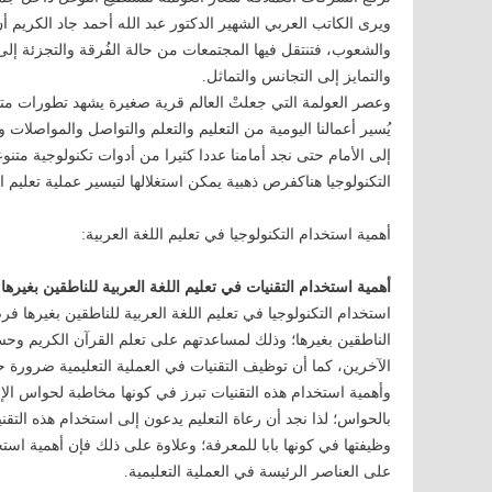
ويرى الكاتب العربي الشهير الدكتور عبد الله أحمد جاد الكريم أن
والشعوب، فتنتقل فيها المجتمعات من حالة الفُرقة والتجزئة إلى 
والتمايز إلى التجانس والتماثل.
وعصر العولمة التي جعلتْ العالم قرية صغيرة يشهد تطورات متس
يُسير أعمالنا اليومية من التعليم والتعلم والتواصل والمواصلات وم
إلى الأمام حتى نجد أمامنا عددا كثيرا من أدوات تكنولوجية متنوعة 
التكنولوجيا هناكفرص ذهبية يمكن استغلالها لتيسير عملية تعليم ال
أهمية استخدام التكنولوجيا في تعليم اللغة العربية:
أهمية استخدام التقنيات في تعليم اللغة العربية للناطقين بغيرها
استخدام التكنولوجيا في تعليم اللغة العربية للناطقين بغيرها 
الناطقين بغيرها؛ وذلك لمساعدتهم على تعلم القرآن الكريم وحس
الآخرين، كما أن توظيف التقنيات في العملية التعليمية ضرورة ح
وأهمية استخدام هذه التقنيات تبرز في كونها مخاطبة لحواس الإنسا
بالحواس؛ لذا نجد أن رعاة التعليم يدعون إلى استخدام هذه التقني
وظيفتها في كونها بابا للمعرفة؛ وعلاوة على ذلك فإن أهمية استخد
على العناصر الرئيسة في العملية التعليمية.