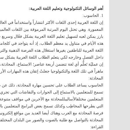
أهم الوسائل التكنولوجية وتعليم اللغة العربية:
1. الحاسوب:
المعمورة. وهي تحتل اليوم المرتبة المرموقة بين اللغات العالمي
بارز يمكن لعبه لتسهيل تعليم اللغة العربية بشكل فعّال وسريع 
هذه الأيام في متناول يد معظم الطلاب، إذ أنه يتواجد في كلجامع
اللغة العربية للناطقين بغيرها استغلال هذه الفرصة الذهبية وال
داخل الفصل وخارجه لكي يتعلم الطلاب اللغةَ العربيةَ بشكل س
إن عمليّة تَعلُّم أي لغة تتضمن أربعة عناصر؛ الاستماع، المحادثة،
ماهراً في تلك اللغة.والتكنولوجيا جعلتْ إتقان هذه المهارات الأربع
المحادثة:
الحاسوب يساعد الطلاب على تحسين مهارة المحادثة، ذلك عن طر
تسمح للمتعلمين بالاستماع إلى الحوارات والنقاشات التي تجر
المتعلمين مختلفالأساليبللمحادثة مع الآخرين في مواقف متنوعة
التي يطرحها المخاطِب.وكذلك تسمح بعض البرامج المتعلمين بال
فرصةَ المحادثة مع العرب.وهناك أيضا العديد من مواقع إلكترون
المحادثة بالتواصل مع طلبة بالصوت والصور من البلدان المختل
القراءة: