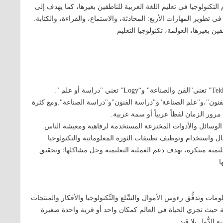
لتكنولوجيا في تعليم اللغة العربية للناطقين بغيرها، كما يهدف إلى
 تطوير المهارات الأربع: المحادثة، والاستماع، والقراءة، والكتابة.
قين بغيرها، العولمة، تكنولوجيا التعليم
التكنولوجيا هي كلمة يونانية الأصل، وتتكون من المقطعين: "Tekhne" تعني"الفن والصناعة" و“Logy” تعني "دراسة أو علم ".
الفنون"،و"علم الصناعة"و"دراسة الفنون"و"دراسة الصناعة".ومع كثرة
رور الزمان لفظاً عربياً أو سمة عربية.
الوسائل والأدوات المخترعة المستخدمة لرفاهية ومعيشة الناس.
ال واستخدام وتوظيف تطبيقات الثورة المعلوماتية والتكنولوجيا
ليمية مبتكرة، بهدف دعم العملية التعليمية وحل مشاكلها؛ وتحقيق
ا.
مات وتدفُّق رءوس الأموال والسِّلع والتِّكنولوجيا والأفكار والمنتجات
انيّة حيث تجري الحياة في العالم كمكان واحد أو قرية واحدة صغيرة
الدُّول بلا قيد.