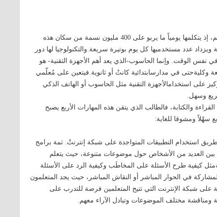
إن اللغة العربية إحدى اللغات الأكثر انتشاراً واستخداماً في العالم، إذ يتكلمها يومياً ما يربو على 400 مليون نسمة من سكان هذه
ة ويزداد عدد مستخدميها كل يوم بوتيرة سريعة.والتكنولوجيا لها دور
في نفس الوقت. وإنما الحاسوب-الذي يعد أهم الأجهزة التقنية- هو
ة وكليةحتى في مدارسابتدائية كانتْ أو ثانوية.فيتعين على مُعلّمي
تركيز على استخدامالأجهزة التقنية مثل الحاسوب أو الهاتف الذكي
ريع وسهل.
 القراءة والكتابة، فالطالب الذي يتقن هذه المهارات الأربع يصبح
 سهْلاً ومشوقا للغاية:
يق استخدام التطبيقات المتواجدة على شبكة إنترنتْ. ثمة برامج
ي بين العديد من الأشخاص حول موضوعات متنوعة، حيث يتعلم
مثل كيفية طرح الأسئلة على المخاطَب وكيفية الرد على الأسئلة
مشاركة في الحوار المباشر أو النقاش المباشر، حيث يجد المتعلمون
ية على شبكة الإنترنت التي تتيح المتعلمين فرصة للتدرب على
فة ومناقشة مختلف الموضوعات وتبادل الآراء معهم.