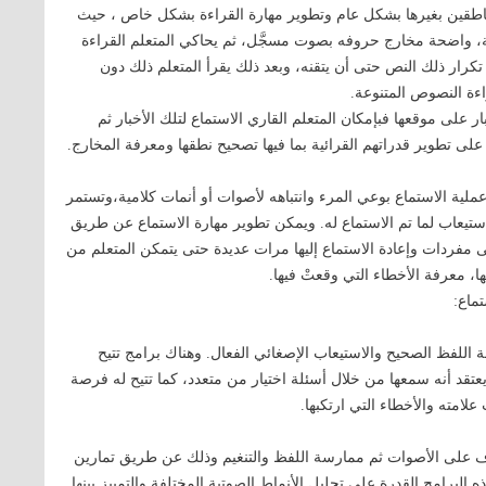
لناطقين بغيرها بشكل عام وتطوير مهارة القراءة بشكل خاص ، حيث
، واضحة مخارج حروفه بصوت مسجَّل، ثم يحاكي المتعلم القراءة
كرار ذلك النص حتى أن يتقنه، وبعد ذلك يقرأ المتعلم ذلك دون
ءة النصوص المتنوعة.
ار على موقعها فبإمكان المتعلم القاري الاستماع لتلك الأخبار ثم
ى تطوير قدراتهم القرائية بما فيها تصحيح نطقها ومعرفة المخارج.
عملية الاستماع بوعي المرء وانتباهه لأصوات أو أنمات كلامية،وتستمر
ستيعاب لما تم الاستماع له. ويمكن تطوير مهارة الاستماع عن طريق
لى مفردات وإعادة الاستماع إليها مرات عديدة حتى يتمكن المتعلم من
ا، معرفة الأخطاء التي وقعتْ فيها.
ماع:
لفظ الصحيح والاستيعاب الإصغائي الفعال. وهناك برامج تتيح
عتقد أنه سمعها من خلال أسئلة اختيار من متعدد، كما تتيح له فرصة
لامته والأخطاء التي ارتكبها.
ف على الأصوات ثم ممارسة اللفظ والتنغيم وذلك عن طريق تمارين
 البرامج القدرة على تحليل الأنماط الصوتية المختلفة والتمييز بينها.