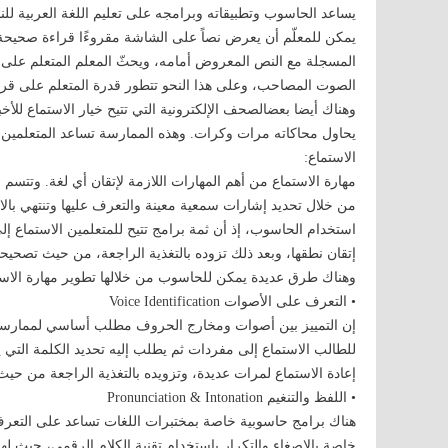
يساعد الحاسوب وتطبيقاته وبرامجه على تعليم اللغة العربية ل
يمكن للمعلّم أن يعرض نصاً على الشاشة مقروءًا قراءة صحيحة
المسجلة مع النص المعروض أمامه، ويحثّ المعلم المتعلم على ت
الصوت المصاحب، وعلى هذا النحو تتطور قدرة المتعلم على قرا
وهناك أيضا بعضالصحف الإلكترونية التي تتيح خيار الاستماع للأخب
يحاول محاكاته مرات وكرات. وهذه الممارسة تساعد المتعلمين عل
الاستماع:
مهارة الاستماع من أهم المهارات اللازمة لإتقان أي لغة. وتتسم 
من خلال تحديد إشارات سمعية معينة والتعرف عليها وتنتهي بالا
استخدام الحاسوب، إذ أن ثمة برامج تتيح للمتعلمين الاستماع إ
إتقان نطقها، وبعد ذلك تزوده بالتغذية الراجعة، من حيث تصحيحه
وهناك طرق عديدة يمكن للحاسوب من خلالها تطوير مهارة الاست
• التعرف على الأصوات Voice Identification
إن التمييز بين أصوات ومخارج الحروف مطلب أساسي لممارسة ال
للطالب الاستماع إلى مفردات ثم يطلب إليه تحديد الكلمة التي ي
إعادة الاستماع لمرات عديدة، وتزويده بالتغذية الراجعة من حيث ع
• اللفظ والتنغيم Pronunciation & Intonation
هناك برامج حاسوبية خاصة بمختبرات اللغات تساعد على التعر
خاصة بالإصغاء والتكرار باستخدام تقنية الكلام الرقمي، حيث لهذه