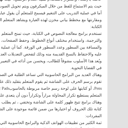
حيث يتم الاستماع للفظ من خلال الميكرفون ويتم تحويل الص
أما في عملية التدريب على التنغيم فيسمح للمتعلم أن يقول ع
ومقارنتها مع مخطط بياني مخزن لهذه العبارة ويشاهد المتعلم 
الكتابة:
تستخدم برامج معالجة النصوص في الكتابة، حيث تمنح المتعلم ال
والترجمة، واستخدام مختلف أنواع الخطوط، وحفظ الصفحات، وإمك
والمسافة بين السطور وعدد السطور في الورقة. كما أن عملية ال
عليه والاحتفاظ بالنسخ القديمة منه وذلك لتفحص التعديلات العدي
ويُعد هذا الأسلوب مشوقاً للطالب، ويحسن من أدائه في التعبير وا
في القضايا النحوية.
وهناك العديد من البرامج الحاسوبية التي تساعد الطلبة في الص
المتعلم يستطيع تكرار المحاولة مراراً وتكراراً دون أن يتعدى
وهناك برامج تتيح ظهور كلمة على الشاشة وتختفي ، ثم يطلب من 
كتابة تلك الحروف أو اختيارها من ضمن قائمة موجودة على ال
المفردات:
ثمة الكثير من تطبيقات الهواتف الذكية والبرامج الحاسوبية التي