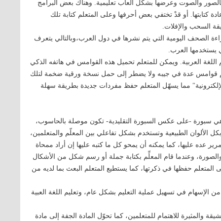
بالصور والصوت وعرضها بشكل ألعاب تعليمية. وهناك بعض البرامج
 كتابتها. أو قدْ تختفي بعض أحرفها وعلى المتعلم كتابة تلك
قة السحب والإفلات.
ءة الصحف اليومية التي يتم نشرها في دول العرب،وبالتالي يتعرف
 يستخدمها العرب.
 اللغة العربية. ويمكن للمتعلم تحميل هذه القوامس في هاتفه الذكي
لم قوامس عدة في جيبه ولا يضطر إلى حمل نسخة ورقية ضخمة لتلك
إلكترونية" مما يسهّل المتعلم حفظ مفردات جديدة بطريقة سهلة
 وهي سبورة -على عكس السبورة التقليدية- تكون موصلة بالحاسوب،
الألوان الطبيعية وتستخدم بشكل تفاعلي بين المعلّم والمتعلمين،
ير عده عليها، كما يمكنه أن يمحو كل ما كتبه عليها إن أراد ممحاة
لصورة، وعندما قام المعلِّم بكتابة جملة أو رسم شكل من الأشكال
لمتعلم حفظها في ذكرتها، كما يستطيع المتعلم البعث بما لديه من
ن الإسهام في تسهيل عملية التعليم بشكل عام، وتعليم اللغة العبية
يقة والمثيرة للاهتمام للمتعلمين، كما تحوّل المادة الجفة إلى مادة