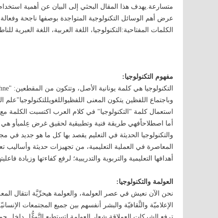
متسارعة.يهدف هذا المقال البحثي إلى البيان عن أهمية استخدام ا
عرض أهم الوسائل التكنولوجية المتواجدة بوصفها ناجحة وفعالة في
الكلمات المفتاحية:التكنولوجيا، اللغة العربية، اللغة العبرية للناط
مفهوم التكنولوجيا:
وباجتماع اللفظين يتكون المعنى اللفظيواللغويللتكنولوجيا"علم 
استعمال كلمة "التكنولوجيا" في كلام العرب اكتسبت الكلمة مع م
أما اصطلاحاًفهي طريقة فنية وتطبيقية لحقيق غرض عِلميأو هي 
والتكنولوجيا الحديثة في التعليم يقصد بها كل ما هو جديد في مج
المعاصرة في العملية التعليمية، من تجهيزات حديثة وأساليب تع
أهدافها التعليمية والتربوية والتدريبية؛ لرفع كفاءتها وزيادة فاعليته
العولمة والتكنولوجيا:
نحن الآن نعيش في عصر العولمة، والعولمة هيحرِّيَّة انتقال المعلو
الإعلاميّة والثَّقافيّة والبشر أنفسهم بين جميع المجتمعات الإنس
ترفع الشركات العملاقة شعار العولمة لتستطيع التَّوغُّل داخل جميع 