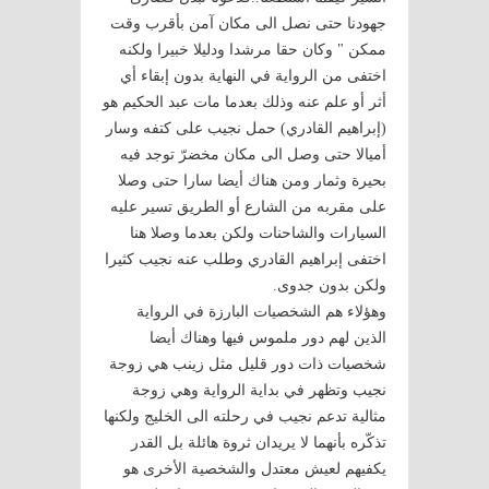
جهودنا حتى نصل الى مكان آمن بأقرب وقت
ممكن " وكان حقا مرشدا ودليلا خبيرا ولكنه
اختفى من الرواية في النهاية بدون إبقاء أي
أثر أو علم عنه وذلك بعدما مات عبد الحكيم هو
(إبراهيم القادري) حمل نجيب على كتفه وسار
أميالا حتى وصل الى مكان مخضرّ توجد فيه
بحيرة وثمار ومن هناك أيضا سارا حتى وصلا
على مقربه من الشارع أو الطريق تسير عليه
السيارات والشاحنات ولكن بعدما وصلا هنا
اختفى إبراهيم القادري وطلب عنه نجيب كثيرا
ولكن بدون جدوى.
وهؤلاء هم الشخصيات البارزة في الرواية
الذين لهم دور ملموس فيها وهناك أيضا
شخصيات ذات دور قليل مثل زينب هي زوجة
نجيب وتظهر في بداية الرواية وهي زوجة
مثالية تدعم نجيب في رحلته الى الخليج ولكنها
تذكّره بأنهما لا يريدان ثروة هائلة بل القدر
يكفيهم لعيش معتدل والشخصية الأخرى هو