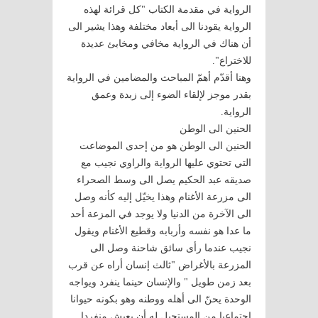
الرواية في مقدمة الكتاب "كل قرائة لهذه
الرواية يقودنا الى أبعاد مختلفة وهذا يشير الى
أن هناك في الرواية مخافي ومخابئ عديدة
للاختراع".
وهنا أقدّم أهمّ المباحث والمضامين في الرواية
بقدر موجز لإلقاء الضوء إلى زبدة وعمق
الرواية.
الحنين الى الوطن
الحنين الى الوطن هو من إحدى الموضاعت
التي تحتوي عليها الرواية والراوي نجيب مع
صديقه عبد الحكيم يصل الى وسط الصحراء
الى مزرعة الأغنام وهذا يخيّل إليه كأنه وصل
الى الآخرة من الدنيا ولا يوجد في المزعة أحد
ما عدا هو نفسه وأربابه وقطيع الأغنام ويقول
نجيب عندما رأى سائق شاحنة وصل الى
المزرعة بالأغراض "ثالث إنسان أراه عن قرب
بعد زمن طويل " والإنسان حينما ينفرد ويواجه
الوحدة يحنّ الى أهله ووطنه وهو بكونه حيوانا
اجتماعيا من المستحيل له أن يعيش منفردا