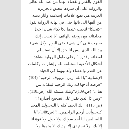
القوي بالقدر والقضاء أنهما من عند الله تعالى
والرواية على أن سردها يتعلق بالجزيرة
العربية هي تضع علامات إسلامية وآثار دينية
من ألفها الى يائها حتى في نهاية الرواية يقول
"كنجيكا" لنجيب عندما بكا بكاء شديدا خلال
محادثاته مع زوجته بالهاتف "يا نجيب، إنك
صبرت على كل شيء حتى اليوم..وكل شيء
بيد الله الذي ليس لنا حق إلا أن نستسلم
لقضائه وقدره " وعلى طول الرواية نشاهد
أشكال الأدعية المختلفة لله وإشارات وكلمات
عن القدر والقضاء وأهميتهما في الحياة
الإنسانية "يا الله..ربي الرؤوف الرحيم" (104)،
"فرصة أتاحها لك ربك الرحيم لينقذك من
هنا..." (ص:109)،"وتلك مشيئة الله"(ص:110)،
"ومن ذا الذي يقدر على تصحيح أقداره؟!"
(ص:115)، "لك الحمد كله يا الله..ولك المجد
كله..وأنت أرحم الراحمين..!"(ص:148)،"يا
الله، ليس لنا أحد سواك..ولا حول ولا قوة لنا
إلا بك..ولا نستهدي إلا بهديك..لا يحمينا ولا