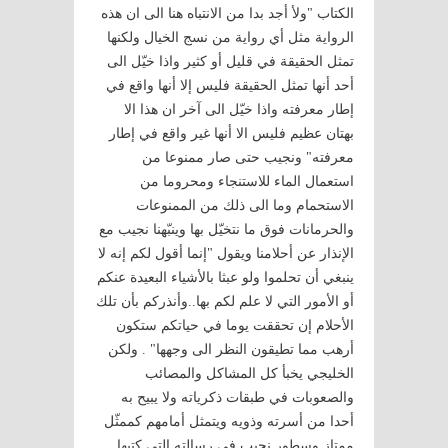
الكتاب "ولأ أجد بدا من الانتباه هنا الى ان هذه
الرواية مثل أي رواية من نسج الخيال ولكنها
تمثل الحقيقة في قليل أو كثير واذا خيّل الى
أحد أنها تمثل الحقيقة فليس إلا أنها واقع في
إطار معرفته واذا خيّل الى آخر ان هذا الا
بهتان عظيم فليس الا أنها غير واقع في إطار
معرفته" ونجيب حتى صار ممنوعا من
استعمال الماء للاستنجاء ومحروما من
الاستحمام وما الى ذلك من الممنوعات
والحرمانات فوق ما نتخيّل بها وينبّهنا نجيب مع
الإنذار عن أحلامنا ويقول "إنما أقول لكم إنه لا
ينبغي أن تحلموا ولو عبثا بالأشياء البعيدة عنكم
أو الأمور التي لا علم لكم بها..وأنذركم بأن تلك
الأحلام إن تحققت يوما في حياتكم ستكون
أرهب مما تطيقون النظر الى وجهها" . ولكن
الخليجي يخبأ كل المشاكل والمصائب
والصعوبات في طبقات ذكرياته ولا يبيح به
أحدا من أسرته وذويه ويتمثل أمامهم كممثّل
ممتاز وسطور نجيب في رسالته التي كتبها