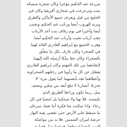
مزرعة عبد الحكيم مؤخرا وكان شجرة سميكة
نبتت وترعرعت في صحارى أفريقيا وكان في
الخليج من قبل ويعرف جميع الأماكن والطرق
ويريد الهروب أيضا ورحّب عبد الحكيم ونجيب
أيضا وأخيرا في يوم زفاف بنت أحد الأرباب
ذهب أرباب نجيب وأرباب عبد الحكيم أيضا
وهرب الجميع مع إبراهيم القادري القائد لهما
في الصحرء وكان عارف بكل ما يتعلّق
بالصحراء وكان حقا ملَكا أرسله الله إليهما
لإنقاذهما من تلك الجهنم وكان إبراهيم القادري
يفصّل عن كل ما رأووا في رحلتهم الصحراوية
وأعطاهما ثقة بأنفسهما كما يقول مرة "لا
تجزعا..أبصارنا لا تبلغ أبعد من ميلين ونصف
ميل..ربما يكون وراءها الطريق الذي
نلتمسه..فلا تهنا ولا تستكينا بل امشيا في كل
رجاء. واذا تمكنت منا فكرة أننا تعبنا، سرعان
ما نسقط على الأرض حتى نقضي بقية النهار
عرضة لنيران الشمس..فلا بد من مواصلة
السير كيفما استطعنا..فدعونا نبذل قصارى