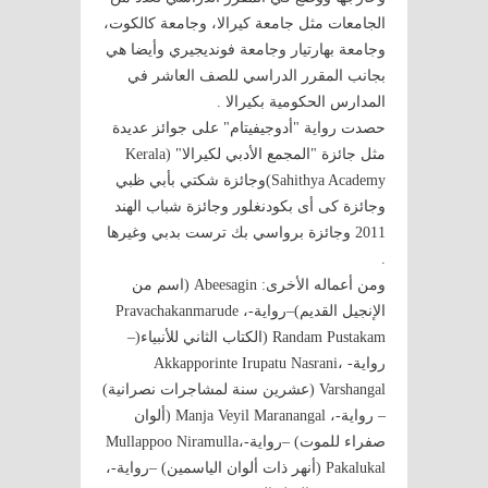
الجامعات مثل جامعة كيرالا، وجامعة كالكوت،
وجامعة بهارتيار وجامعة فونديجيري وأيضا هي
بجانب المقرر الدراسي للصف العاشر في
المدارس الحكومية بكيرالا .
حصدت رواية "أدوجيفيتام" على جوائز عديدة
مثل جائزة "المجمع الأدبي لكيرالا" (Kerala
Sahithya Academy)وجائزة شكتي بأبي ظبي
وجائزة كى أى بكودنغلور وجائزة شباب الهند
2011 وجائزة برواسي بك ترست بدبي وغيرها
.
ومن أعماله الأخرى: Abeesagin (اسم من
الإنجيل القديم)–رواية-، Pravachakanmarude
Randam Pustakam (الكتاب الثاني للأنبياء(–
رواية- ،Akkapporinte Irupatu Nasrani
Varshangal (عشرين سنة لمشاجرات نصرانية)
– رواية-، Manja Veyil Maranangal (ألوان
صفراء للموت) –رواية-،Mullappoo Niramulla
Pakalukal (أنهر ذات ألوان الياسمين) –رواية-،