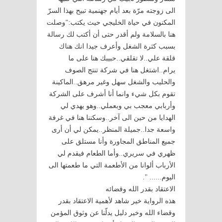
الى زوجته مرّة بعد أيام جهنمية تبيح بهذا السرّ
المكنون في حياة الخليجي حيث يكتب:"وصلت
هنا بالسلامة ولم أقدر حتى أن أكتب لك رسالة
بسبب كثرة الشغل وأعرف جيدا انك هناك
قلقة علي..لا تقلقي..حبيبك هنا على ما
يرام..اشتغل هنا في شركة تنتج الصوف
والحليب والشغل سهل وغير مرهق..الماكينة
تقوم بكل شيء وانما أنا أشرف على الشركة
وأربابي معجب بي وبعملي..وهو يهدي لي
الهدايا من حين الى آخر..وسكننا هنا في غرفة
واسعة جدا..جميلة المنظر..يمكن لي أن أرى
جميع المناطق المجاورة وأنا مستلق على
ظهري في سريري..وأما الطعام فيقدم لي
الأرباب ألوانا من الأطعمة التي ما طعمتها الى
اليوم...... ".
الاعتقاد بقدر الله وقضائه
هذه الرواية خير شاهد لأهمية الاعتقاد بقدر
وقضاء الله وخير دليل يدلّنا عن وثوق المؤمن