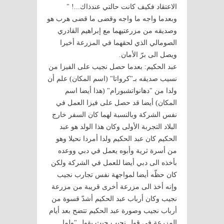
الاعتقاد فكيف كانت حالتي عندذاك...! "
وبعدما واجه ما واجه وقضى ما قضى هرب هو
وصديقه من مزرعتيهما مع إبراهيم القادري
الصومالي الذي لحقهما في المزرعة أخيرا
ويصل الى برّ الأمان.
عبد الحكيم: بعدما حصل نجيب على الفيزا من
نسيب صديقه بـ"كرواتا" (اسم المكان) علم أن
ولدا من "دهانواتشبورام" (هذا أيضا اسم
المكان) أيضا قد حصل على فيزا العمل في
نفس الشركة وبالنسبة لهما كان السفر خارج
البلاد التجربة الأولى وكان هذا الولد هو عبد
الحكيم كان عبد الحكيم ولدا أمردا نحيلا وهو
من أسرة ثرية وأبوه يعمل في دبي ووعده
بأخذه الى دبي أيضا للعمل في الشركة ولكن
كان حظّه أيضا لمواجهة نفس تجارب نجيب
وإنه أخذ الى مزرعة أخرى قريبة من مزرعة
نجيب وكان أرباب عبد الحكيم أشدّ قسوة من
أرباب نجيب وصورة عبد الحكيم تتضح بعد أيام
المزرعة في قول نجيب حيث يقول "ولما