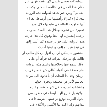
الرواية"أنه يخجل نفسي لأن أقطع قولي عن
مكان هذا العمل في نظامه الشكلي وكماله
الخيالي" ومن خير شاهد لقبولية هذه الرواية
لدى قراء كيرالا وأهميتها بين أوساط القراء
أنها تجاوزت المائة في طبعتها خلال مدة
قصيرة من نشرها وخلال هذه المدة صدرت
ترجمة إنجليزية لها أيضا وفوق كل هذا حازت
هذه الرواية على جوائز عديدة كما أشير إليها
في نبذة عن المؤلف وبكونها أحدث
المنشورات يمكن لي أن أقول أن كل طالب أو
طالبة بلغ مرحلة القرائة قد قرأها أو على
الأقل سمع عنها وخلاصتها واسم هذه الرواية
صار مضغة في أفواه أهالي كيرالا من قريب
الزمان وقد بدأ البحاث أن يأخذوها الى موائد
أبحاثهم لأغراض مختلفة وتجري حولها
مناقشات عديدة لا في كيرالا فقط وخارج
الولاية بل خارج الهند أيضا حتى حظر بعض
الدول العربية توزيع ترجمتها العربية داخل
بلدانهم وقد لاكت بها الألسن والأقلام في