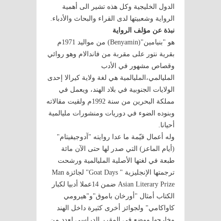
الدول الخليجية وكل هذه تشير الى أهمية
الرواية وشعبيتها لدى القراء والبحاث والأدباء.
نبذة عن مؤلف الرواية
هو "بنيامين"(Benyamin) من مواليد 1971م
بقرية نتور على مقربة من فاندالام وهو روائي
وقصاص مشهور في الأدب
المليالمي،المليالمية هي لغة ولاية كيرالا إحدى
الولايات الجنوبية في بلاد الهند، ويعمل في
مملكة البحرين من سنة 1992م ولقيت مقالاته
وبنوده الضوء في دوريات ومنشورات مليالمية
أحيانا.
وله أعمال قيّمة ما عدا روايته "آدوجيفيتام"
(أيام الماعز) التي صدر لها حتى الآن مائة
طبعة في لغتها الأصلية المليالمية ورشحت
ترجمتها الإنجليزية " Goat Days" لجائزة Man
Asian Literary Prize ضمن 14عملا أدبيا لكبار
الكتاب أمثال "أورخان باموق"و"هيرومي
كاواكامي" ولجوائز أخرى كثيرة داخل الهند
وخارجها ووضع في المقرر الدراسي لعدد من