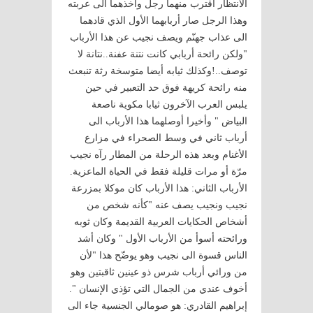
الانتظار اقترب منهما رجل وأخذهما الى عربته
وهذا الرجل صار أربابهما الأول الذي قادهما
الى عذاب جهنّم ويصف نجيب عن هذا الأرباب
"ولكن رائحة أربابي كانت نتنة عفنة..نتانة لا
توصف..!وكذلك ثيابه أيضا متوسخة رثة تنبعث
منه رائحة كريهة فوق حد التعبير في حين
يلبس العرب الآخرون ثيابا مكوية ناصعة
البياض " وأخيرا أوصلهما هذا الأرباب الى
أرباب ثاني في وسط الصحراء في مزارع
الأغنام وبعد هذه الرحلة من المطار رآه نجيب
مرّة أو مرات قليلة فقط في الحياة الماعزية.
الأرباب الثاني: هذا الأرباب كان موكلا بمزرعة
نجيب ونجيب يصف عنه "كأنه شخص من
أشخاص الحكايات العربية القديمة وكان ثوبه
ورائحته أسوأ من الأرباب الأول " وكان أشد
الناس قسوة الى نجيب وهو يوضّح هذا "لأن
من ورائي أرباب شرس ذو عينين ثاقبتين وهو
أخوف عندي من الجمال التي تؤذي الإنسان ".
إبراهيم القادري: هو صومالي الجنسية جاء الى