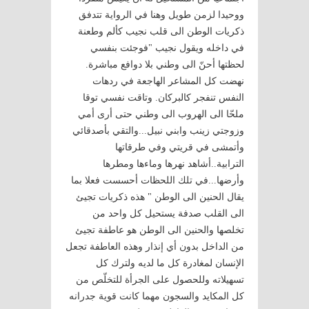
ووحيدا لزمن طويل وهنا في الرواية تتدفق
ذكريات الوطن الى قلب نجيب كألم وطعنة
في داخله ويقول نجيب "فوجئت بنفسي
لحظتها أحنّ الى وطني بلا دوافع مباشرة.
نهضت كل المشاعر الهاجعة في ردهات
النفس تنفجر كالبركان. وتاقت نفسي توقا
ملحّا الى الهروب الى وطني حتى أرى أمي
وزوجتي زينب وابني نبيل...والتقي بأصدقائي
وأتمشى في قريتي وفي طرقاتها
الترابية..أشاهد نهرها وماءها ومطرها
وأرضها...في تلك اللحظات أحسست فعلا بما
يقال الحنين الى الوطن " هذه ذكريات تجيئ
الى القلب صدفة يستحيل كل واحد من
تخلصها والحنين الى الوطن هو عاطفة تجيئ
من الداخل بدون أي إنذار وهذه العاطفة تجعل
الإنسان لمغادرة كل ما لديه ولترك كل
تسهيلاته وللحصول على الجرأة للتخلّص من
كل المكايد والسجون مهما كانت قوية جدرانه