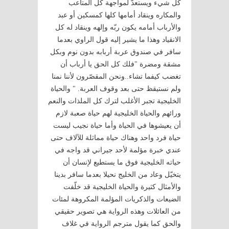
كل شيء ويستعدّ لمواجهة كل المتاعب
والمكاره وينقاد أمامها كلها كمسكين أو عبد
والأرباب أمامه يكون ربّه وإلهه وينقاد له كل
الانقياد وهذا ما يشير إليه قول الراوي بعدما
سافر في صندوق عربة أربابه بدون نوم وبكل
مشقة ومضرة "فلك كل الحق يا أرباب أن
تغضب كيفما تشاء..ونحن المقصّرون لأننا نمنا
ولم نستيقظ حتى بعد وقوف العربة. " والحياة
الخليجية تجبر الأغلب لترك كل الملذات والنعم
ورائهم والحياة الخليجية لهم حياة صعبة لازم
أن يعيشوها في الحياة وأما حياة نجيب ليست
حياة فرد واحد وهناك حياة مماثلة للآلاف حتى
عندي خبرة مؤلمة لأحد جيراني قد واجه في
حياته الخليجية فوق ما يستطيع لإنسان أن
يتخيّل وعاد من الخليج نحيلا بعدما سافر بدينا
والأمثال كثيرة والحياة الخليجية قد خلّفت
الضيعات والذكريات المؤلمة المكروهة لمئات
من العائلات وهذه الرواية هي تصوير حقيقي
والحق كما يقول مترجم الرواية في غلاف