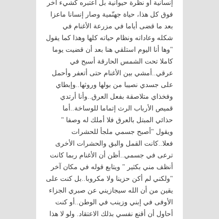
إنسانية أو نظرة حيوانية بل اعتبره كشيء آخر
فوق كل هذا، حياة جهنّمية وصار إنسانا ماعزا
بعد ما قضى أياما في مزرعة الأغنام في
شكله وعاداته ونظام حياته كلها وهذا كما يقول
"وها أنا اليوم استلقي هنا بعد أن قضيت يوما
كاملا تحت الشمس الحارقة أسبح في
عرقي..أمشي بين الأغنام حتى أتعفر وأحمل
على جسدي نصيبا من بولها وروثها..وإبطاي
وفخذاي متلاصقة بفعل العرق..وأنا أرتدي
قميص الأرباب الرث إتماما للوساخة..أما
حذائي المبتل بالعرق فلا أملك له وصفا "
ويقول "أصبح جسمي ملجأ للحشرات
فعلا..كانت القمل والبق والحشرات الأخرى
ترعى في جسمي..أظن أن الأغنام ربما كانت
أنظف مني بكثير " ويتابع قوله في مكان آخر
"ولكني لم أكن حزينا ولا مكروبا..بل كنت على
يقين من أن الله سيجازيني عن صبري الجزاء
الأوفى في إبني وزينب في الوطن..أو كنت
أحاول أن أقنع نفسي بذلك الاعتقاد. ولو لا هذا