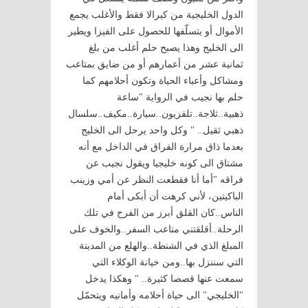
الدول الخليجية من كيرالا فقط والأغلب يجمع
الأموال أو يتسلّفها للحصول على الفيزا ويطير
الى الخليج وهذا يصبح حلم أغلب من بلغ
ثمانية عشر من أعمارهم أو من ضايق بمتاعب
ومشاكل وأعباء الحياة وتكون أحلامهم كما
حلم بها نجيب في الرواية "ساعة
ذهبية..ثلاجة..تلفزيون..سيارة..مكيف..سلسال
ذهبي ثقيل.. " وكل واحد يرحل الى الخليج
بعدما ذاق مرارة الفراق في الداخل مع أنه
مشتاق الى كونه خليجيا ويقول نجيب عن
فراقه "أما أنا فقطعت النظر عن أمي وزينب
الباكيتين، لأني كرهت أن أبكى أمام
الناس..كان القلق أبرز من الفرح في تلك
الرحلة..أقلقتني متاعب السفر..والخوف على
المبلغ الذي في الشنطة..والهلع من المدينة
التي سننزل بها..ومن خيانة الوكلاء التي
سمعت عنها قصصا كثيرة.. " وهكذا يدخل
"الخليجي" الى حياة أحلامه وأمانيه ويتحمّل