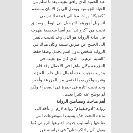
عبد الحميد الذي رافق نجيب بعدما سلم من
الحياة الجهنمية ووصل الى برّ الأمان ومطعم
"كنجيكا" وراحا معا الى قبضة الشرطي
لتسهيل أمورهما للترحيل الى الوطن وصديق
نجيب من "كرواتي" هو أيضا شخصية ظهرت
في بداية الرواية هو الذي وعد لنجيب بالفيزا
الى الخليج عن طريق نسيبه وكان هناك في
الرواية شخص بدون اسم يحمل وصفا فقط
"الشبه الرهيب" الذي كان مع نجيب في
المزرعة وكان ماهرا في الأعمال وقد قام
بتدريب نجيب بعدة أعمال مثل حلب العنزة
وغيره ولكن يوما اختفى من المزرعة وأخيرا
وجد نجيب آثاره في حفرة في الصحراء ولكن
لم يوضّح عنه كثيرا بعدها.
أهم مباحث ومضامين الرواية
رواية "آدوجيفيتام" رواية لازم أن تأخذ الى
مائدة البحث جدّيا بسبب الموضوعات التي
تعالجها وبأساليب جديدة اخترعها الروائي كما
يقول "أن راداكرشنان" في دراسته عن