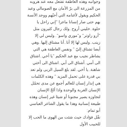
وجوانبه وهذه العاطفة تفتعل معه عند هروبه
من المزرعة الى برّ الأمان مع الصومالي وعبد
الحكيم ويقول لأغنامه التي أحبّهم ووجد الأنسة
بهم حتى صار إنسانا ماعزا "إني راحل يا
حلوة..خليني أروح..ولك رجال كثيرون مثل
"أرو راوتر" و"موري واسو"..وليس لي إلا
زينب..وليس لها إلا أنا..أنا مشتاق إليها..وهي
أيضا تشتاق إليّ " ونفس العاطفة هي التي
يشاطر نجيب مع عبد الحكيم "يا أخي..اشتاق
الى أمي..أشتاق الى أبي..اشتاق الى أختي
شاهنة..يا أخي..لقد بلغ السيل الزبى ولم تعد
بي قدرة على تحمل المزيد " وهذه الكلمات
هي إنذار إنسان للعالم أجمع عن مدى تحمّل
الإنسان الغربة والوحدة واذا ألحّ الإنسان
لتجاوزه يصير مجنونا أو شيئا غير إنسان وهذه
طبيعة إنسانية وهذا ما يقول الشاعر العباسي
أبو تمام:
نقّل فؤادك حيث شئت من الهوى ما الحب إلا
للحبيب الأول