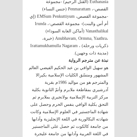
Euthanasia (القتل الرحيم) -مجموعة
القصص-، Penmarattam (جنس النساء)
-مجموعة القصص، EMSum Penkuttiyum (إي
أم أس والبنت)- مجموعة القصص-، Irunda
Vanasthalikal (أماكن الغابة السوداء)
،Anubhavam, Ormma, Yaathra (خبرة،
ذكريات ورحلة) ، Irattamukhamulla Nagaram
(مدينة ذات وجهين).
نبذة عن مترجم الرواية
هو سهيل الوافي بن عبد الحكيم الفيضي العالم
المشهور ومنسّق الكليات الإسلامية بكيرالا
والمترجم هو من مواليد 1986م بقرية
آدرشيري بمقاطعة ملابرم وأتمّ الثانوية بكلية
مركز التربية الإسلامية بولانجيري بملابرم ثم
التحق بكلية الوافي بنفس الحرم وحصل على
شهادة الماجستير في العلوم الإسلامية وكانت
شهادته البكالورية في اللغة الإنجليزية وآدابها
من جامعة كالكوت ثم حصل على الماجستير
في اللغة العربية وآدابها من جامعة عليجرة