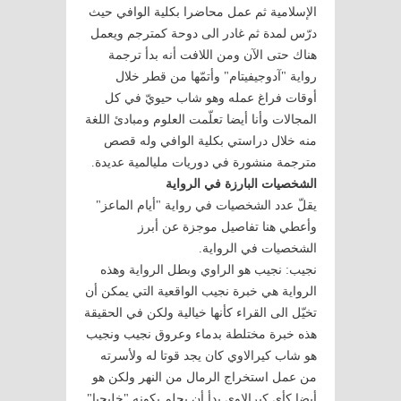
الإسلامية ثم عمل محاضرا بكلية الوافي حيث
درّس لمدة ثم غادر الى دوحة كمترجم ويعمل
هناك حتى الآن ومن اللافت أنه بدأ ترجمة
رواية "آدوجيفيتام" وأتمّها من قطر خلال
أوقات فراغ عمله وهو شاب حيويّ في كل
المجالات وأنا أيضا تعلّمت العلوم ومبادئ اللغة
منه خلال دراستي بكلية الوافي وله قصص
مترجمة منشورة في دوريات مليالمية عديدة.
الشخصيات البارزة في الرواية
يقلّ عدد الشخصيات في رواية "أيام الماعز"
وأعطي هنا تفاصيل موجزة عن أبرز
الشخصيات في الرواية.
نجيب: نجيب هو الراوي وبطل الرواية وهذه
الرواية هي خبرة نجيب الواقعية التي يمكن أن
تخيّل الى القراء كأنها خيالية ولكن في الحقيقة
هذه خبرة مختلطة بدماء وعروق نجيب ونجيب
هو شاب كيرالاوي كان يجد قوتا له ولأسرته
من عمل استخراج الرمال من النهر ولكن هو
أيضا كأي كيرالاوي بدأ أن يحلم بكونه "خليجيا"