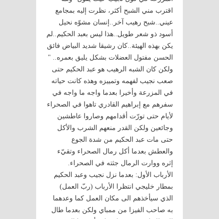
اقترب مني الشبح أكثر، نظرت إليه بمجامع
عيني..شبح رهيب آخر..إنسان مشوّه نحيل
أسود ذو شعر طويل..هذا ليس بعبد الحكيم..لم
يكن بهذه الهيئة..كان رشيقا شديد البياض فائق
الحسن مفتول العضلات بشكل يليق بعمره.. "
ولكن كان الشبه الرهيب هو عبد الحكيم حتى
صعب نجيب لفهمه وتمييزه وهذه كانت حياته
في المزرعة وأخيرا بعدما واجه ما واجه في
سفرهم مع إبراهيم القادري تاهوا في الصحراء
لأيام حتى تورّت أقدامهم وصاروا عاطشين
وجائعين ولكن القدر منعهم الشرب والأكل
حتى مات عبد الحكيم من شدة الجوع
والعطش بعدما أكل رمال الصحراء وتقيّء
إثره ووارت الرمال جثته في الصحراء.
الأرباب الأول: بعدما نزل نجيب وعبد الحكيم
بمطار خليجي انتظرا الأرباب (ربّ العمل)
الذي سيأخذهم الى مكان العمل كما وعدهما
به صاحب الفيزا من ممباي ولكن بعدما طال