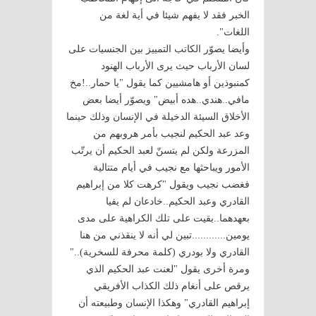
الخبر فقد لا يفهم شيئا في أية لغة من
اللغات".
وأيضا يصوّر الكاتب التمييز بين الجنسيات على
لسان الأرباب حيث يرى الأرباب الهنود
كمنبوذين أو هامشيين كما يقول "يا حمار..!مخ
مافي..هندي..هده أبيض" ويصوّر أيضا بعض
الأخلاق السيئة الدخيلة في الإنسان وذلك حينما
وعد عبد الحكيم لنجيب بأمر هروبهم من
المزرعة ولكن لم يتسنّ لعبد الحكيم أن يرتّب
الأمور ويباحثها مع نجيب في أيام متتالية
فغضب نجيب ويقول "كرهت كلا من إبراهيم
القادري وعبد الحكيم..خادعان لم يفيا
بعهدهما..بقيت على تلك الكراهية على مدى
يومين............تبين لي أنه لا ينقذني من هنا
القادري ولا بودري (كلمة محرفة للسخرية).."
ومرة أخرى يقول "لعنت عبد الحكيم الذي
يرقص على أنغام ذلك الكذاب الأفريقي
إبراهيم القادري" وهكذا الإنسان وطبيعته أن