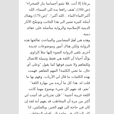
يرعانا إلا أنت..فلا تشو أجسامنا بنار الصحراء"
(ص:166)،"هتف رافعا يده الى السماء..الله
أكبر!الماء!الماء....الله أكبر!.."(ص:179) وهناك
أمثلة كثيرة تشير الى هذا الجانب وتوضّح الآثار
الدينية الإسلامية والرواية متأصلة على عقائد
دينية.
وهذه هي أهمّ المضامين والمباحث تعالجها هذه
الرواية ولكن هناك أمور وموضوعات عديدة
أخرى تلقي الرواية الضوء إليها مثلا الراوي
يؤكّد أحيانا أن اللغة هي فقط وسيلة للاتصال
وللتفاهم ولا شيئ فوقها كما يقول "وعلى أي
حال، ما تعني الكلمة؟ المهم التفاهم..فهمت
بهذه الكلمات ما قال لي الأرباب، وفهم بها ما
قلت له..هذا كل ما أريده من مهارة اللغة"
"نعم، قد نفهم كل شيء بوضوح مهما كانت
اللغة غريبة أجنبية" "فإن تجرباتي قد أثبتت لي
أكثر من مرة أن المخاطب قد يفهم أية لغة إن
كان في حاجة الى فهم الخبر، وبالعكس، اذا
كان المتكلم في حاجة الى إفهام المخاطب