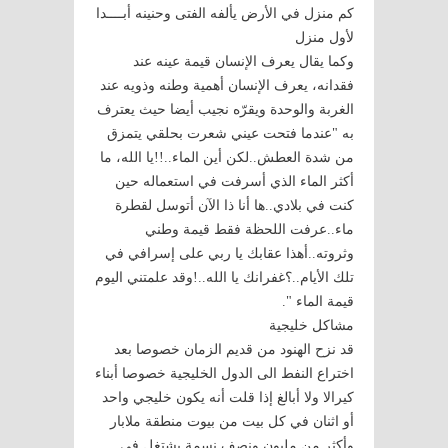
كم منزل في الأرض يألفه الفتى وحنينه أبــــدا
لأول منزل
وكما يقال يعرف الإنسان قيمة عينه عند
فقدانه، يعرف الإنسان أهمية وطنه وذويه عند
الغربة والوحدة ويقرّه نجيب أيضا حيث يعترف
به "عندما فتحت عيني شعرت بحلقي يتمزق
من شدة العطش..لكن أين الماء..!!يا الله، ما
أكثر الماء الذي أسرفت في استعماله حين
كنت في بلادي..ها أنا ذا الآن أتوسل لقطرة
ماء..عرفت اللحظة فقط قيمة وطني
وثروته..أهذا عقابك يا ربي على إسرافي في
تلك الأيام..؟غفرانك يا الله..!وقد علمتني اليوم
قيمة الماء ".
مشاكل خليجية
قد نزح الهنود من قديم الزمان خصوصا بعد
اختراع النفط الى الدول الخليجية خصوصا أبناء
كيرالا ولا أبالغ إذا قلت أنه يكون خليجي واحد
أو اثنان في كل بيت من بيوت منطقة ملابار
وأكثر من مليون ونصف نسمة يشتغل في