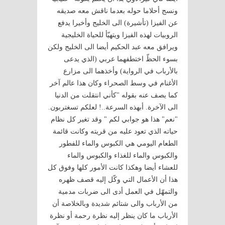
ونسج أحلاما حوله بعدما ناقش معه صديقه
عن الفيزا (تأشيرة) الى الخليج وأخيرا يدفع
الروبيات لهذه الفيزا ويتهيّأ للحياة الخليجية
ويرافق معه عبد الحكيم أيضا الى الخليج ولكن
بسوء الحظّ اختطفهما عربي (الذي يدعى
بالأرباب في الرواية) وأخذهما الى مزارع
الأغنام في وسط الصحراء وكان هذا عالم آخر
كما يصف عنه بقوله "كأني انتقلت من الدنيا
الى الآخرة. أبهذه السرعة..! لعلكم تسغتربون.
"نعم" هذا هو جوابي لكم " وقد تغير كل نظام
حياته الذي تعود عليه من قريته وكانت قائمة
الطعام اليومي هي الكبوس والماء للفطور
والكبوس والماء للغذاء والكبوس والماء
للعشاء أيضا وهكذا كانت الأمور كلها وفوق كل
هذا أن الأعمال التي وكّل إليه قصف ظهره
والتمهّل في العمل أدى الى ضربات مدمية
من الأرباب والى شتائم شديدة وبالخلاصة أن
الأرباب ما كان ينظر إليه نظرة رحمة أو نظرة