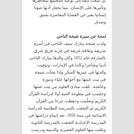
بل سعت أيضًا إلى توعية المجتمع بمخاطرها
وتأثيرها على الإنسان، مما يجعل أدبها صوتا
إنسانيا يعبر عن القضايا المعاصرة بعمق
وصدق.
لمحة عن سيرة شيخة الناخي
ولدت شيخة مبارك سيف الناخى في أسرة
شريفة وثقافة عريقة في قرية فريج شرق
بالشارقة عام 1952 وكان والدها مبارك الناخى
أديبا وشاعرا وكاتبا في الإمارات، وتوفيت
والدتها في عمرها المبكر ولذا نشأت شيخة
في بيت عمتها مع أخواتها علياء وموزة
وعائشة، تلقت مبادئ العلوم من بيت عمتها
وجلست في مطوعة الحية أولا لدراسة القرآن
الكريم وتعلّمت وحفظت جزءا من القرآن
الكريم ثم التحقت بالمدرسة النظامية للدراسة
الابتدائية في سنة 1958. بعد إتمام دراستها في
المدرسة الإعدادية التحقت بالمدرسة الثانوية
وتلقت منها العلوم العصرية والدينية ودرست