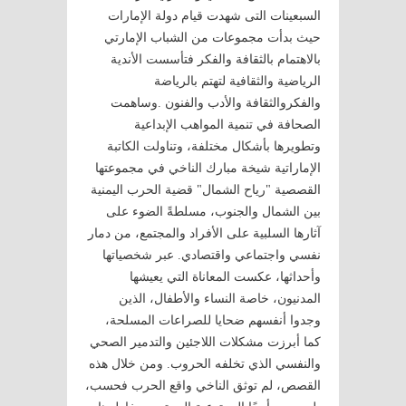
السبعينات التى شهدت قيام دولة الإمارات
حيث بدأت مجموعات من الشباب الإمارتي
بالاهتمام بالثقافة والفكر فتأسست الأندية
الرياضية والثقافية لتهتم بالرياضة
والفكروالثقافة والأدب والفنون .وساهمت
الصحافة في تنمية المواهب الإبداعية
وتطويرها بأشكال مختلفة، وتناولت الكاتبة
الإماراتية شيخة مبارك الناخي في مجموعتها
القصصية "رياح الشمال" قضية الحرب اليمنية
بين الشمال والجنوب، مسلطةً الضوء على
آثارها السلبية على الأفراد والمجتمع، من دمار
نفسي واجتماعي واقتصادي. عبر شخصياتها
وأحداثها، عكست المعاناة التي يعيشها
المدنيون، خاصة النساء والأطفال، الذين
وجدوا أنفسهم ضحايا للصراعات المسلحة،
كما أبرزت مشكلات اللاجئين والتدمير الصحي
والنفسي الذي تخلفه الحروب. ومن خلال هذه
القصص، لم توثق الناخي واقع الحرب فحسب،