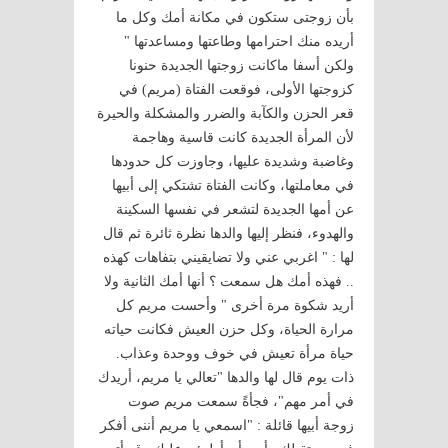
بأن زوجتى ستكون في مكانة أمك وكل ما
أريده منك احترامها وطاعتها ومساعدتها "
ولكن أسفا ماكانت زوجتها الجديدة حنونا
كزوجتها الأولى، فوقعت الفتاة (مريم) في
قعر الحزن والكآبة والضرر والمشكلة والحيرة
لأن المرأة الجديدة كانت قاسية وهاجمة
وغاضبة وشديدة عليها، وجاوزت كل حدودها
في معاملتها، وكانت الفتاة تشتكي إلى أبيها
عن أمها الجديدة لتشعر في نفسها السكينة
والهدوء، فنظر إليها والدها نظرة ثائرة ثم قال
لها : " اغربي عني ولا تضايقيني بتفاهات كهذه
.. فهذه أمك هل سمعت ؟ أنها أمك الثانية ولا
أريد شكوة مرة أخرى " وأحست مريم كل
مرارة الحياة، وكل حزن العيش فكانت حياته
حياة مرأة تعيش في خوف ووحدة وعذاب.
ذات يوم قال لها والدها "تعالي يا مريم، أريدك
في أمر مهم"، فجأةً سمعت مريم صوت
زوجة أبيها قائلة : "اسمعي يا مريم أننى أفكر