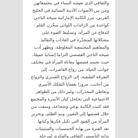
والثقافي الذي تعيشه النساء في مجتمعاتهن.
ومن بين الأصوات الأدبية النسائية في الخليج
العربي، تبرز الكاتبة الإماراتية شيخة الناخي
كواحدة من الرائدات اللواتي سخّرن القلم
للدفاع عن المرأة، وتسليط الضوء على
مشكلاتها المتجذّرة في العادات والتقاليد
والمفاهيم المجتمعية المغلوطة، ويظهر أدب
شيخة الناخي القصصي التزاما إنسانيا عميقا،
حيث تجسد قصصها معاناة المرأة في مختلف
جوانب الحياة: من زواج القاصرات، إلى
التفرقة الطبقية، إلى الزواج القسري والزواج
من أجانب، مرورا بقضايا التفكك الأسري
وتعاطي المخدرات، وغير ذلك من الظواهر
الاجتماعية التي تخلخل كيان الأسرة والمجتمع.
فقد كتبت الكاتبة بوعي وشجاعة، وسعت من
خلال قصصها إلى التغيير، ونبذ الظلم، وتحرير
المرأة من القيود التي تكبل فكرها وكيانها.
تعد الفترة من نهاية الخمسينات والستينيات
بداية التأسيس الثقافي والفكري لمرحلة