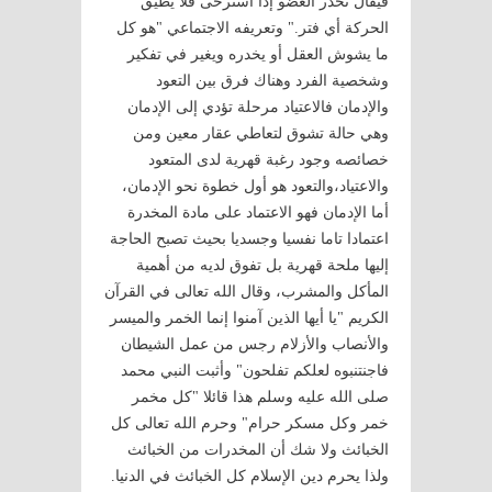
فيقال تخدر العضو إذا استرخى فلا يطيق
الحركة أي فتر." وتعريفه الاجتماعي "هو كل
ما يشوش العقل أو يخدره ويغير في تفكير
وشخصية الفرد وهناك فرق بين التعود
والإدمان فالاعتياد مرحلة تؤدي إلى الإدمان
وهي حالة تشوق لتعاطي عقار معين ومن
خصائصه وجود رغبة قهرية لدى المتعود
والاعتياد،والتعود هو أول خطوة نحو الإدمان،
أما الإدمان فهو الاعتماد على مادة المخدرة
اعتمادا تاما نفسيا وجسديا بحيث تصبح الحاجة
إليها ملحة قهرية بل تفوق لديه من أهمية
المأكل والمشرب، وقال الله تعالى في القرآن
الكريم "يا أيها الذين آمنوا إنما الخمر والميسر
والأنصاب والأزلام رجس من عمل الشيطان
فاجنتنبوه لعلكم تفلحون" وأثبت النبي محمد
صلى الله عليه وسلم هذا قائلا "كل مخمر
خمر وكل مسكر حرام" وحرم الله تعالى كل
الخبائث ولا شك أن المخدرات من الخبائث
ولذا يحرم دين الإسلام كل الخبائث في الدنيا.