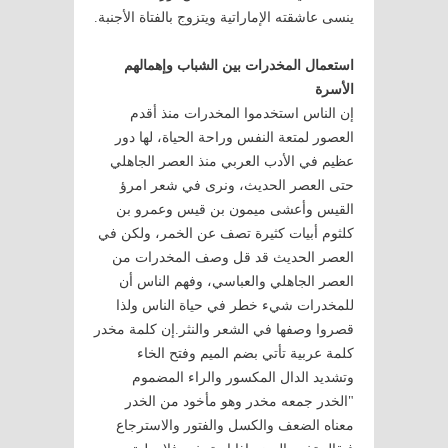
ينسى عاشقته الإماراتية ويتزوج بالفتاة الأجنبة.
استعمال المخدرات بين الشباب وإهمالهم
الأسرة
إن الناس استخدموا المخدرات منذ أقدم
العصور لمتعة النفس وراحة الحياة، لها دور
عظيم في الأدب العربي منذ العصر الجاهلي
حتى العصر الحديث، ونرى في شعر امرؤ
القيس وأعشى ميمون بن قيس وعمرو بن
كلثوم أبيات كثيرة تصف عن الخمر، ولكن في
العصر الحديث قد قل وصف المخدرات من
العصر الجاهلي والعباسي، وفهم الناس أن
للمخدرات شيء خطر في حياة الناس ولذا
قصروا وصفها في الشعر والنثر.إن كلمة مخدر
كلمة عربية تأتي بضم الميم وفتح الخاء
وتشديد الدال المكسور والراء المضموم
"الخدر جمعه مخدر وهو مأخود من الخدر
معناه الضعف والكسل والفتور والاسترجاع