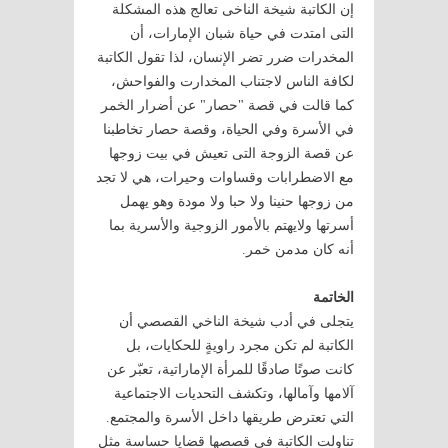
إن الكاتبة شيخة الناخى تعالج هذه المشكلة
التى امتدت في حياة شبان الإمارات، أن
المخدرات ضرر تضر الإنسان، لذا تقول الكاتبة
لكافة الناس لاجتناب المخدارت والفواحش،
كما قالت في قصة "حصار" عن أضرار الخمر
في الأسرة وفي الحياة، وقصة حصار تخاطبنا
عن قصة الزوجة التى تعيش في بيت زوجها
مع الاضطرابات وقساوات وحيرات، هي لا تجد
من زوجها حنينا ولا حبا ولا مودة وهو يهمل
أسرتها ولايهتم بالأمور الزوجية والأسرية بما
أنه كان مدمن خمر.
الخاتمة
يتجلى في أدب شيخة الناخي القصصي أن
الكاتبة لم تكن مجرد راويةٍ للحكايات، بل
كانت صوتًا صادقًا للمرأة الإماراتية، تعبّر عن
آلامها وآمالها، وتكشف التحديات الاجتماعية
التي تعترض طريقها داخل الأسرة والمجتمع.
تناولت الكاتبة في قصصها قضايا حساسة مثل