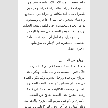
فقط تسبب للمشكلات الاجتماعية، فتستمر
الفقيرات فقيرات والفقراء فقراء، ولا يكون
للفقراء هناك أية مكانة أو منزلة في المجتمع،
والأغنياء يعيشون في منازل فاخرة ويتمتعون
لذات الحياة وينغمسون في اللهو وبهجة الحياة،
ترسم الكاتبة هذه القضية في قصتها الرحيل
بأسلوب جميل، و تحاول أن تدفع هذه العادة
الفاسدة المنتشرة في الإمارات بمؤلفاتها
الأخرى أيضا.
الزواج من المسنين
هذه عادة فاسدة مقيمة في دولة الإمارت
خلال فترة السبعينات والثمانينات، ويكون هذا
الزواج بين فتاة ورجل مسن، وقد يكون الفتاة
في عمر لم يتسابق عن عمر البنت الصغيرة
للمسن. رسمت الكاتبة هذه العادة في قصة
رحلة الضياع. هذه القصة تعالج عن التفكك
الأسري وآلام فتاة مريم التى تزوج والدها بعد
وفاة أمها زواجا آخر وقال لها "اعلمي يا مريم