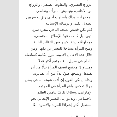
الزواج القسري، والتفاوت الطبقي، والزواج
من الأجانب، وتهميش المرأة، وتعاطي
المخدرات، وذلك بأسلوب أدبي راقٍ يجمع بين
الصدق الفني والرسالة الإنسانية.
فلم تكن قصص شيخة الناخي مجرد سرد
أدبي، بل كانت دعوةً للإصلاح المجتمعي،
ومحاولةً جريئة لكسر قيود التقاليد البالية،
ومنح المرأة مساحةً للتعبير عن ذاتها. ومن
خلال هذه الأعمال الأدبية، تبرز الكاتبة كمناضلة
بالقلم في سبيل بناء مجتمع أكثر عدلاً
ومساواةً؛ مجتمعٍ يُنصف المرأة بدلًا من أن
يقيدها، ويمنحها صوتًا بدلًا من أن يصادره.
وبذلك يمكن القول إن أدب شيخة الناخي يمثل
مرآةً تعكس واقع المرأة في المجتمع
الإماراتي، وسلاحًا ثقافيًا يناهض الظلم
الاجتماعي، ويدعو إلى التغيير الإيجابي نحو
مستقبل أكثر إشراقًا للمرأة والأسرة معًا.