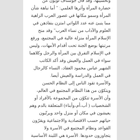
وتحسينها، وقد قال جوستاف لوبون عن
حضارة المرأة وأثرها العلمي: " أما نباهة شأن
المرأة وسمو مكانها في عصور العرب الزاهية
مما ينبئ عنه عدد اللواتي امتزن بنفاذهن في
العلوم والآداب من نساء العرب" وقد منح
الإسلام المرأة منزلة عالية في المجتمع، ورفع
مرتبتها بوضع الجنة تحت أقدام الأمهات، وليس
في الإسلام التفرق بين المرأة والرجل وكلاهما
سواء في العمل والعيش وقد أكد الكاتب
الشهير عباس محمود العقاد، النساء كالرجال
في العمل والدراسة والعيش أيضا.
والأسرة تقود الناس إلى النظام الحسن
ويتكوّن من هذا النظام المجتمع في العالم،
وأن الأسرة تتكوّن من المجموعة بالأفراد أو
الشخصيات ( أب،أم،وأبناء) المتعلقة بالدم وهم
يعيشون في مكان أو منزل واحد ويرتّبون
حياتهم حسب الاقتصادية والاجتماعية ويقرّون
القواعد ونظام المجتمع في الأسرة ولا
يتجاوزون حدودها. الأسرة هي اللبنة الأساسية