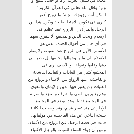
معناه في لسان العرب "زكا أو خسا، شفع أو
وتر" وقال الله تعالى في القرآن الكريم "
اسكن أنت وزوجك الجنة" وللزواج أهمية
كبرى في تكوين الأمة الصالحة ويكون هذا بين
الرجل والمرأة، إن الزواج عقد عظيم في
الإسلام ويحب الدين والمجتمع ألا يتفرق بينهما
في أي حال من أحوال الحياة، الدين هو
الأساس الأول في الزواج عند الفتيات ولا ينظر
الإسلام إلى مالها وجمالها وحليتها بل ينظر إلى
دينها وقلبها وتقواها، وبالأسف نرى في
المجتمع كثيرا من العادات والتقاليد الفاشعة
والفاحشة: منها الزواج من الأغنياء والزواج من
الغنيات ولم يعتبر فيها الدين والإيمان والتقوى،
وهم يعتبرون الغنى والشرف والمجد والمنزلة
في المجتمع فقط، وهذا يوجد في المجتمع
الإماراتي منذ عصر قديم، وقد وضحت الكاتبة
شيخة الناخي عن هذه الفاحشة في مؤلفاتها،
قالت في قصة الرحيل عن الزواج من الأغنياء،
وتبين أن زواج النساء الغنيات بالرجال الأغنياء