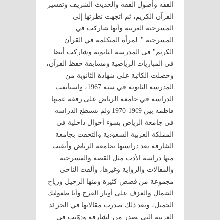
الفقه وأصول الفقه والحديث الشريف وتفسير
القرآن الكريم، ثم اتجهت نظرتها إلى
المسرحية العربية وأنها شاركت في
المسرحية " المرأة المتكلمة في القرآن
الكريم" في المدرسة الثانوية وشاركت أيضا
في المباريات الرياضية ومسابقة حفظ القرآن،
وحصلت الكاتبة على شهادة الثانوية من
المدرسة الثانوية في سنة 1967، واستأنفت
الدراسة في جامعة الرياض على رفقة عمتها
فاطمة بين 1969-1970 ولم تستطع الدراسة
في جامعة الرياض بسوء أحوال داخلية في
المملكة العربية السعودية والتحقت بجامعة
الشارقة بعد دراستها بجامعة الرياض وأتقنت
منها دراسة الأدب مثل القصة والمسرحية
والمقالات والرواية وغيرها، وألفت الناخي
مجموعة من قصص كثيرة ومنها الرحيل ورياح
الشمال والعزف على أوتار الفرح وأنا طفولتك
الجميل، وبعد ذلك صدرت مقالاتها في الجرائد
العربية التى تصدر من الشارقة ودوّنت في