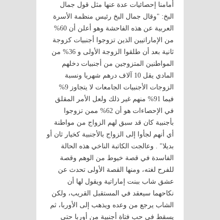
أمامنا إحصائيات عدة عنها مثل قول جمال
البخ: "وقال جمال البخ رئيس منظمة الأسرة
العربية عن هذه الفاحشة وهو أعلن أن 60%
من الإماراتيين الذين تزوجوا أجنبيات كزوجة
ثانية بعد أن طلقوا الزوجة الأولى و 36% من
المواطنين المتزوجين من أجنبيات دخلهم
المادي يقل 10 آلاف درهم شهريا ونسبة
الزوجات الأجنبيات الجامعات لا يتجاوز 9%
فيما 91% منهم غير ذلك ولعل الأمر المقلق
في الإحصاءات هو أن 62% ممن تزوجوا
بأجنبية كان قد سبق لهم الزواج من مواطنة
أي أنهم لجأوا إلى الزواج بالأجنبية كخيار ثان أو
بديلا" . وعالجت الكاتبة الناخي هذه الحالة
الفاسدة في قصة خيوط من الوهم وقصة
للفرح لغته، ومنها القصة الأولى تحدث عن
عشق شاب ببنت إماراتية ويقول لها أن
نكاحهما سيعقد في المستقبل القريب، ولكن
الشاب يرجع من وعده ويذهب إلى الأوربا، ثم
يسقط في حب فتاة أجنبية من أوربا حتى