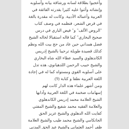
وأعجبوا بطلاقة لسانه ورشاقة بيانه وأسلوبه
وإنشائه وأثنوا عليه كثيرا بقدرته الفائقة في
العربية وأعماله الأدبية. وكانت له مقدرة بالغة
في قرض الشعر، فنظمه في وصف كتاب
"الروض الألف" و" فيض الباري في درس
صحيح البخاري" كما قاله استقبالا لخاله الشيخ
فضل همداني حين عاد من حج بيت الله ونظم
كذلك قصيدة طويلة ترحيبا بالشيخ إدريس
الكاندهلوي والسيد عطاء الله شاه البخاري
والشيخ حبيب الرحمن اللدهيانوي، هذه تدل
على أسلوبه القوي ومستواه كما له في إجادة
اللغة العربية نطقا و كتابة (9).
ومن أشهر علماء هذه الدار كانت لهم
إسهامات ضخمة في اللغة العربية وآدابها
الشيخ العلامة محمد إدريس الكاندهلوي
والعلامة الفقيه محمد شفيع والشيخ المفتي
كفايت الله الدهلوي والشيخ عزيز الحق
الجاتكامي والشيخ محمد طيب والشيخ العلامة
ظفر أحمد العثماني والشيخ عبد الحق المدني