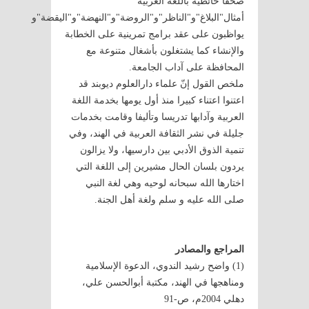
صحفا حائطية باللغة العربية
أمثال"البلاغ"و"الناظر"و"الروضة"و"النهضة"و"اليقضة"و
يواظبون على عقد برامج تمرينية على الخطابة
والإنشاء كما يشتغلون بأشغال متنوعة مع
المحافظة على آداب الجامعة.
ملخص القول إنّ علماء دارالعلوم ديوبند قد
اعتنوا اعتناء كبيرا منذ أول يومها بخدمة اللغة
العربية وآدابها تدريسا وتأليفا وقامت بخدمات
جليلة في نشر الثقافة العربية في الهند، وفي
تنمية الذوق الأدبي بين دارسيها، ولا يزالون
يردون بلسان الحال مشيرين إلى اللغة التي
اختارها الله سبحانه لوحيه وهي لغة النبي
صلى الله عليه و سلم ولغة أهل الجنة.
المراجع والمصادر
(1) واضح رشيد الندوي، الدعوة الإسلامية
ومناهجها في الهند، مكتبة أبوالحسن علي،
دهلي 2004م، ص-91