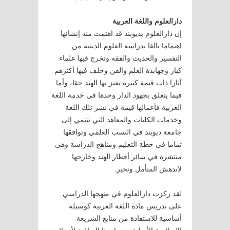
دارالعلوم واللغة العربية
إن دارالعلوم بديوبند قد اهتمت منذ إنشائها
اهتماما بالغا بدراسة العلوم الدينية من
التفسير والحديث والفقه وتخرج فيها علماء
كبار وجهابذة العلم والفن وخلف فيها أكثرهم
آثارا ذات قيمة كبيرة تعتز بها الهند حقا، وأما
فيما يتعلق بجهود الدار وحدها في خدمة اللغة
العربية فأعمالها قيمة في نشر تلك اللغة
وخدمات الكليات والمعاهد التي تنتمي إلى
جامعة ديوبند في النسب العلمي وتوافقها
تماما في خطة التعليم ومناهج الدراسة وهي
منتشرة في سائر أقطار الهند وخارجها
لاندهش المتأمل وتحير.
لقد ركزت دارالعلوم في منهجها الدراسي
على تدريس مادة اللغة العربية كوسيلة
أساسية للاستفادة من منابع الشريعة