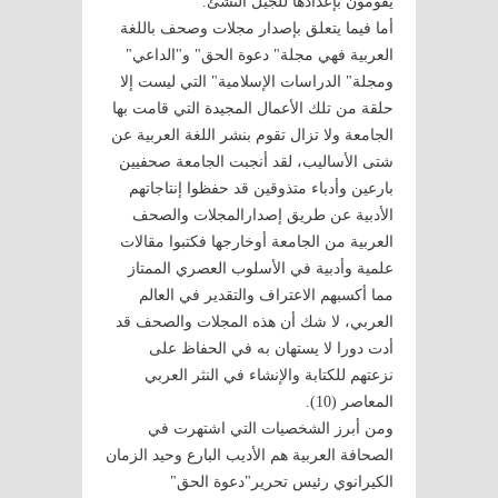
يقومون بإعدادها للجيل النشئ.
أما فيما يتعلق بإصدار مجلات وصحف باللغة
العربية فهي مجلة" دعوة الحق" و"الداعي"
ومجلة" الدراسات الإسلامية" التي ليست إلا
حلقة من تلك الأعمال المجيدة التي قامت بها
الجامعة ولا تزال تقوم بنشر اللغة العربية عن
شتى الأساليب، لقد أنجبت الجامعة صحفيين
بارعين وأدباء متذوقين قد حفظوا إنتاجاتهم
الأدبية عن طريق إصدارالمجلات والصحف
العربية من الجامعة أوخارجها فكتبوا مقالات
علمية وأدبية في الأسلوب العصري الممتاز
مما أكسبهم الاعتراف والتقدير في العالم
العربي، لا شك أن هذه المجلات والصحف قد
أدت دورا لا يستهان به في الحفاظ على
نزعتهم للكتابة والإنشاء في النثر العربي
المعاصر (10).
ومن أبرز الشخصيات التي اشتهرت في
الصحافة العربية هم الأديب البارع وحيد الزمان
الكيرانوي رئيس تحرير"دعوة الحق"