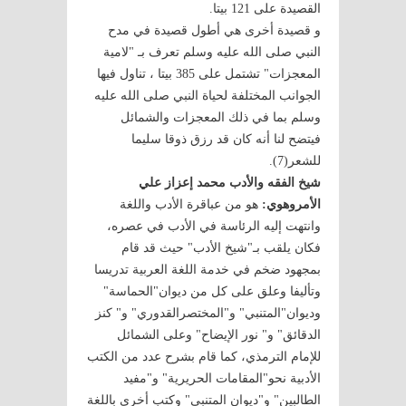
القصيدة على 121 بيتا.
و قصيدة أخرى هي أطول قصيدة في مدح
النبي صلى الله عليه وسلم تعرف بـ "لامية
المعجزات" تشتمل على 385 بيتا ، تناول فيها
الجوانب المختلفة لحياة النبي صلى الله عليه
وسلم بما في ذلك المعجزات والشمائل
فيتضح لنا أنه كان قد رزق ذوقا سليما
للشعر(7).
شيخ الفقه والأدب محمد إعزاز علي
الأمروهوي:
هو من عباقرة الأدب واللغة
وانتهت إليه الرئاسة في الأدب في عصره،
فكان يلقب بـ"شيخ الأدب" حيث قد قام
بمجهود ضخم في خدمة اللغة العربية تدريسا
وتأليفا وعلق على كل من ديوان"الحماسة"
وديوان"المتنبي" و"المختصرالقدوري" و" كنز
الدقائق" و" نور الإيضاح" وعلى الشمائل
للإمام الترمذي، كما قام بشرح عدد من الكتب
الأدبية نحو"المقامات الحريرية" و"مفيد
الطالبين" و"ديوان المتنبي" وكتب أخرى باللغة