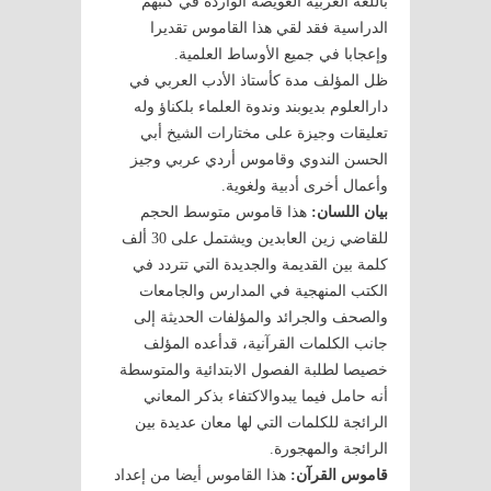
باللغة العربية العويصة الواردة في كتبهم
الدراسية فقد لقي هذا القاموس تقديرا
وإعجابا في جميع الأوساط العلمية.
ظل المؤلف مدة كأستاذ الأدب العربي في
دارالعلوم بديوبند وندوة العلماء بلكناؤ وله
تعليقات وجيزة على مختارات الشيخ أبي
الحسن الندوي وقاموس أردي عربي وجيز
وأعمال أخرى أدبية ولغوية.
بيان اللسان:
هذا قاموس متوسط الحجم
للقاضي زين العابدين ويشتمل على 30 ألف
كلمة بين القديمة والجديدة التي تتردد في
الكتب المنهجية في المدارس والجامعات
والصحف والجرائد والمؤلفات الحديثة إلى
جانب الكلمات القرآنية، قدأعده المؤلف
خصيصا لطلبة الفصول الابتدائية والمتوسطة
أنه حامل فيما يبدوالاكتفاء بذكر المعاني
الرائجة للكلمات التي لها معان عديدة بين
الرائجة والمهجورة.
قاموس القرآن:
هذا القاموس أيضا من إعداد