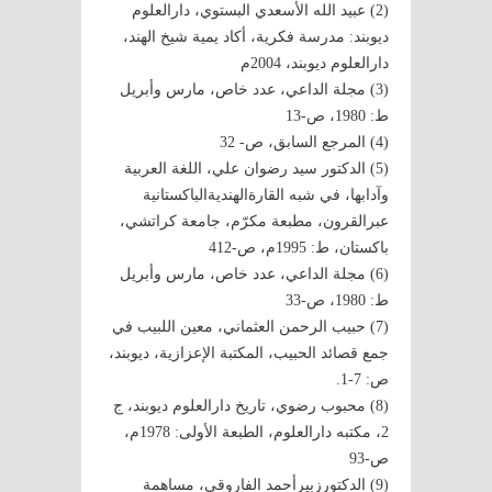
(2) عبيد الله الأسعدي البستوي، دارالعلوم
ديوبند: مدرسة فكرية، أكاد يمية شيخ الهند،
دارالعلوم ديوبند، 2004م
(3) مجلة الداعي، عدد خاص، مارس وأبريل
ط: 1980، ص-13
(4) المرجع السابق، ص- 32
(5) الدكتور سيد رضوان علي، اللغة العربية
وآدابها، في شبه القارةالهنديةالباكستانية
عبرالقرون، مطبعة مكرّم، جامعة كراتشي،
باكستان، ط: 1995م، ص-412
(6) مجلة الداعي، عدد خاص، مارس وأبريل
ط: 1980، ص-33
(7) حبيب الرحمن العثماني، معين اللبيب في
جمع قصائد الحبيب، المكتبة الإعزازية، ديوبند،
ص: 7-1.
(8) محبوب رضوي، تاريخ دارالعلوم ديوبند، ج
2، مكتبه دارالعلوم، الطبعة الأولى: 1978م،
ص-93
(9) الدكتورزبيرأحمد الفاروقي، مساهمة