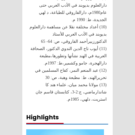
دارالعلوم بديوبند في الأدب العربي حتى
عام1980م، دارالفاروقي للطباعة، د لهي
الجديدة، ط: 1990 م.
(10) أعداد مختلفة نقلا عن مساهمة دارالعلوم
بديوبند في الأدب العربي للأستاذ
الدكتورزبيرأحمد الفاروقي، ص: 64- 65
(11) أيوب تاج الدين الندوي الدكتور، الصحافة
العربية في الهند نشأتها وتطورها،مطبعة
دارالهجرة، جامو وكشمير،ط: 1997م.
(12) عبد المنعم النمر، كفاح المسلمين في
تحريرالهند، ط: مطبعة وهبة، ص: 30
(13) مولانا محمد ميان، علماء هند كا
شاندارماضي، ج:2-3، كتابستان قاسم جان
استريت، دلهي، 1985م.
Highlights