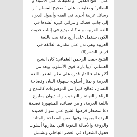
على " فتح القدير " و تعليقات على الأشباه و
النظائر" و تعليقات على " صحيح المسلم " و
رسائل عربية أخرى في الفقه وأصول الدين،
إلى جانب قصائد و مراثي كثيرة أنشدها في
اللغة العربية، وله كتاب بديع في إثبات حدوث
الكون يشتمل على أربع مائة بيت باللغة
العربية وهي تدل على مقدرته الفائقة في
قرض الشعر(6).
الشيخ حبيب الرحمن العثماني:
كان الشيخ
العثماني أديبا بارعا قوي الأسلوب ويعد من
أكثر علماء الدار قدرة على نظم الشعر باللغة
العربية و يمتاز أسلوبه بسهولة البيان وفصاحة
اللسان، فعالج كثيرا من الموضوعات كالمدح و
الرثاء و التهنئة و الترحيب و له ديوان مطبوع
باللغة العربية، و من قصائده المشهورة قصيدة
دعا لمضطر قرضها الشيخ على منوال قصيدة
البردة الميمونة وفيها نفس الفصاحة والمتانة
والروعة والأصالة اللغوية التي يمتازبها أسلوب
فحول الشعراء في العصر الجاهلي وتشتمل