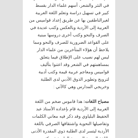
في النثر والشعر، أسهم علماء الدار بقسط
كبير في تسهيل دراسة وتعلم اللغة العربية
لغيرالناطقين بها عن طريق إعداد قواميس من
العربية إلى الأردية وبالعكس وكتب عديدة في
الصرف والنحو وكتب أخرى دروسها مبنية
على القواعد الضرورية للصرف والنحو ومما
يلاحظ أن هؤلاء المتأخرين من علماء الدار
ليس لهم نصيب على الإطلاق فيما يتعلق
بمساهمتهم في الشعر وقد اعتنوا بتأليف
قواميس ومعاجم عربية قيمة وكتب أدبية
لترويج وتطوير الذوق الأدبي لدى الطلبة
وخريجي المدارس وهي كالآتي :
مصباح اللغات:
هذا قاموس ضخم من اللغة
العربية إلى الأردية قام بإعداده الأستاذ عبد
الحفيظ البلياوي وقد ذكر فيه معاني الكلمات
وتفاصيلها النحوية واشتقاقها الصرفي باللغة
الأردية ليتسر لدى الطلبة ذوي المقدرة الأدنى