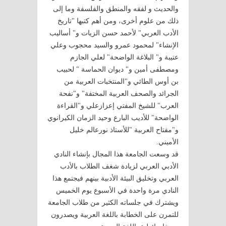
والحديث و لفقه والمنطق والفلسفة وما إلى
ذلك من علوم أخرى، ومن أهم كتبها "تاريخ
الأدب العربي" لأحمد حسن الزيات و" أساليب
الإنشاء" لمحمود عمرو والسيد محجوب وعلي
عتيبة و" البلاغة الواضحة" لعلي الجازم
ومصطفى أمين و" ديوان الحماسة " لحبيب
بن أوس الطائي و"المنتخبات العربية من
الجرائد والصحف العربية المختفة" و"نفحة
العرب" للشيخ المفتي إعزازعلي و"القراءة
الواضحة" للأديب البارع وحيد الزمان الكيرانوي
و"مفتاح العربية "للأستاذ نورعالم خليل
الأميني.
قد وسعت الجامعة هذا المجال بإنشاء النادي
الأدبي العربي لزيادة شغف الطلاب بالأدب
العربي وتخليق البيئة الأدبية بينهم فيجتمع هذا
النادي مرة واحدة في الأسبوع يوم الخميس
ويشترك في جلساته الكثير من طلاب الجامعة
للتمرن على الخطابة باللغة العربية ويصدرون