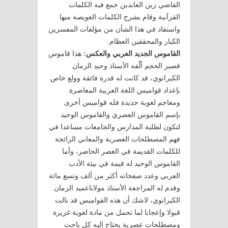
القاضي زين العابدين جمع فيه الكلمات
القرآنية وقام بشرح الكلمات العويصة منها
واستفاد في هذا الشأن من مؤلفات المفسرين
الكبار والمحققين العظام.
القاموس الجديد العربي والعكس:
هذا قاموس
قصير الحجم ألّفه الأستاذ وحيد الزمان
الكيرانوي، قد كانت له قدرة فائقة وولع خاص
بإعداد قواميس اللغة العربية المعاصرة
ومعاجم لغوية جديدة فله قواميس أخرى
بإسم القاموس العصري والقاموس الوحيد
لتكون لطلبة المدارس والجامعات مساعدا في
فهم المصطلحات العصرية والمعاني الرائجة
للكلمات القديمة في العصر الحاضر، وأما
القاموس الوحيد له قيمة في بيئة الأدب
العربي وعدد صفحاته أكثر من ألف وتسع مائة
وقدم له المراجعة الأستاذ مولاناعميد الزمان
الكيرانوي، لاشك أن هذه القواميس قد نالت
قبولا وإعجابا لما تحمل من مادة لغوية غزيرة
ومصطلحات عصرية يحتاج إليه كل باحث