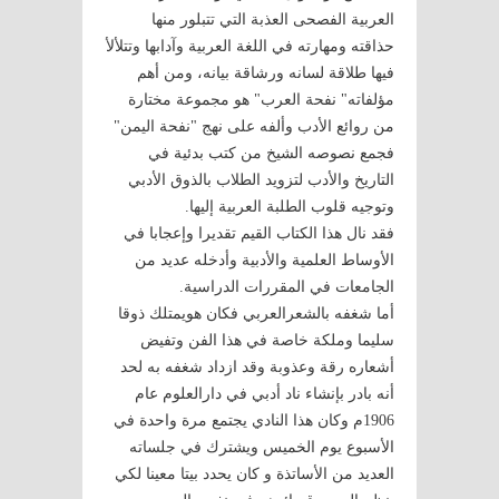
العربية الفصحى العذبة التي تتبلور منها
حذاقته ومهارته في اللغة العربية وآدابها وتتلألأ
فيها طلاقة لسانه ورشاقة بيانه، ومن أهم
مؤلفاته" نفحة العرب" هو مجموعة مختارة
من روائع الأدب وألفه على نهج "نفحة اليمن"
فجمع نصوصه الشيخ من كتب بدئية في
التاريخ والأدب لتزويد الطلاب بالذوق الأدبي
وتوجيه قلوب الطلبة العربية إليها.
فقد نال هذا الكتاب القيم تقديرا وإعجابا في
الأوساط العلمية والأدبية وأدخله عديد من
الجامعات في المقررات الدراسية.
أما شغفه بالشعرالعربي فكان هويمتلك ذوقا
سليما وملكة خاصة في هذا الفن وتفيض
أشعاره رقة وعذوبة وقد ازداد شغفه به لحد
أنه بادر بإنشاء ناد أدبي في دارالعلوم عام
1906م وكان هذا النادي يجتمع مرة واحدة في
الأسبوع يوم الخميس ويشترك في جلساته
العديد من الأساتذة و كان يحدد بيتا معينا لكي