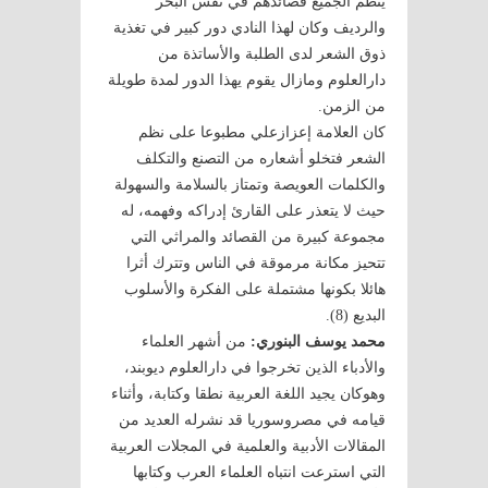
ينظم الجميع قصائدهم في نفس البحر
والرديف وكان لهذا النادي دور كبير في تغذية
ذوق الشعر لدى الطلبة والأساتذة من
دارالعلوم ومازال يقوم يهذا الدور لمدة طويلة
من الزمن.
كان العلامة إعزازعلي مطبوعا على نظم
الشعر فتخلو أشعاره من التصنع والتكلف
والكلمات العويصة وتمتاز بالسلامة والسهولة
حيث لا يتعذر على القارئ إدراكه وفهمه، له
مجموعة كبيرة من القصائد والمراثي التي
تتحيز مكانة مرموقة في الناس وتترك أثرا
هائلا بكونها مشتملة على الفكرة والأسلوب
البديع (8).
محمد يوسف البنوري:
من أشهر العلماء
والأدباء الذين تخرجوا في دارالعلوم ديوبند،
وهوكان يجيد اللغة العربية نطقا وكتابة، وأثناء
قيامه في مصروسوريا قد نشرله العديد من
المقالات الأدبية والعلمية في المجلات العربية
التي استرعت انتباه العلماء العرب وكتابها