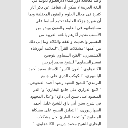
وعند معالجة دورعلماء دارالعلوم ديوبند في
اللغة العربية لا يمكن أن نتغافل عن ذكر آثار
كثيرة في مجال العلوم والفنون المختلفة وبما
أن شهرة هؤلاء العلماء تعتمد أساسا على
مساهماتهم في العلوم والفنون ويبدو من
الأنسب تقديم آثارهم باللغة العربية من
التفسير والحديث والفقه والكلام وما إلى ذلك.
من أهمها "مشكلات القرآن"للعلامة أنورشاه
الكشميري، "الفتح السماوي بتوضيح
تفسيرالبيضاوي" للشيخ محمد إدريس
الكاندهلوي،"العون الكبير" للأستاذ سعيد أحمد
البالنبوري، "الكوكب الدري على جامع
الترمذي" للشيخ الفقيه رشيد أحمد الغنغوهي،
" لامع الدراري على جامع البخاري" و" الدر
المنضود على سنن أبي داؤد" و"بذل المجهود
في شرح سنن أبي داؤد للشيخ خليل أحمد
السهارنبوري، " التعليق الصبيح على مشكاة
المصابيح "و" تحفة القارئ بحل مشكلات
البخاري للشيخ محمد إدريس الكاندهلوي، "