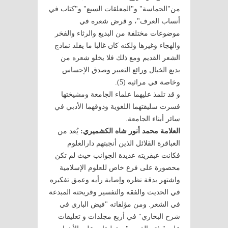
من"الحماسة" و"المعلقات السبع" و"كتاب في
أنساب العرف"، و قرض شعره في
موضوعات مختلفة من البديع والرثاء والفخر
والهجاء وغيرها ولكنه كان غالبا ما يقلد نماذج
الشعر القديم ومع ذلك فلا يخلو شعره من
بديع الخيال ورائع التعبير وصدق الإحساس
وخاصة في مراثيه (5).
و قد تلمذ عليهما علماء الجامعة ومشيختها
فسرت سليقتهما اللغوية وذوقهما الأدبي في
سائر أبناء الجامعة.
العلامة محمد أنور شاه الكشميري:
يُعد من
العباقرة القلائل الذين أنجبتهم دارالعلوم
فكانت عبقريته عديدة الجوانب حيث لم تكن
محصورة على فرع خاص للعلوم الإسلامية
واشتهر بدقة نظره وإصابة رأيه وعمق تفكيره
في الحديث والفقه والتفسير وقريحته المبدعة
في الشعر. ومن مؤلفاته "فيض الباري في
شرح البخاري" في أربع مجلدات و تعليقات