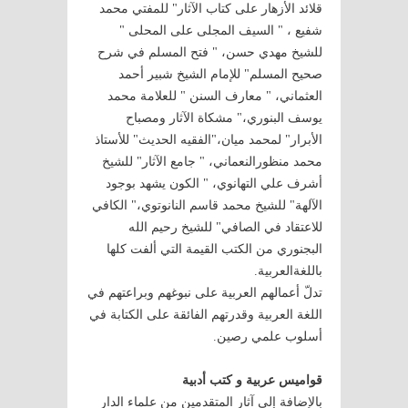
قلائد الأزهار على كتاب الآثار" للمفتي محمد
شفيع ، " السيف المجلى على المحلى "
للشيخ مهدي حسن، " فتح المسلم في شرح
صحيح المسلم" للإمام الشيخ شبير أحمد
العثماني، " معارف السنن " للعلامة محمد
يوسف البنوري،" مشكاة الآثار ومصباح
الأبرار" لمحمد ميان،"الفقيه الحديث" للأستاذ
محمد منظورالنعماني، " جامع الآثار" للشيخ
أشرف علي التهانوي، " الكون يشهد بوجود
الآلهة" للشيخ محمد قاسم النانوتوي،" الكافي
للاعتقاد في الصافي" للشيخ رحيم الله
البجنوري من الكتب القيمة التي ألفت كلها
باللغةالعربية.
تدلّ أعمالهم العربية على نبوغهم وبراعتهم في
اللغة العربية وقدرتهم الفائقة على الكتابة في
أسلوب علمي رصين.
قواميس عربية و كتب أدبية
بالإضافة إلى آثار المتقدمين من علماء الدار