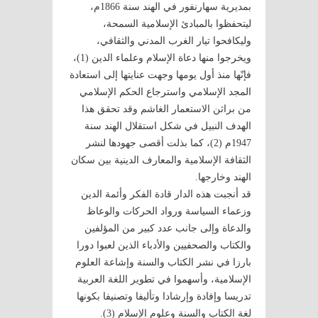
بمديرية سهارنفور في الهند سنة 1866م،
ليتحفظوا بالمبادئ الإسلامية السمحة،
وليكافحوا تيار الغرب المدني والثقافي،
ويخرجوا منها دعاة الإسلام وعلماء الدين (1)،
فإنّها منذ أول يومها وجهت عنايتها إلى استعادة
المجد الإسلامي واسترجاع الحكم الإسلامي
من براثن الاستعمار الغاشم وقد تحقق هذا
الهدف النبيل في شكل استقلال الهند سنة
1947م (2)، كما بذلت أقصى جهودها لنشر
الثقافة الإسلامية والمعارف الدينية بين سكان
الهند وخارجها.
قد أنجبت هذه الدار قادة الفكر وأئمة الدين
وزعماء السياسة ورواد الحركات والوعاظ
والدعاة وإلى جانب عدد كبير من المؤلفين
والكتاب والصحفيين والأدباء الذين لعبوا دورا
بارزا في نشر الكتاب والسنة وإشاعة العلوم
الإسلامية، وأسهموا في تطوير اللغة العربية
تدريسا وإفادة وإرشادا وتأليفا وتصنيفا بكونها
لغة الكتاب والسنة وعلوم الإسلام (3).