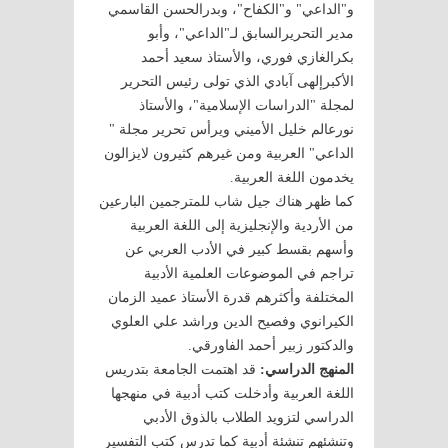
و"الداعي" و"الكفاح"، وبدرالحسن القاسمي
مدير التحريرالسابق لـ"الداعي"، وأبو
بكرالغازي فوري، والأستاذ سعيد أحمد
الأكبرإلهى آبادي الذي تولى رئيس التحرير
لمجلة "الدراسات الإسلامية"، والأستاذ
نورعالم خليل الأميني ويرأس تحرير مجلة "
الداعي" العربية ومن غيرهم كثيرون لايزالون
يخدمون اللغة العربية.
كما ظهر هناك جيل شاب للمترجمين البارعين
من الأردية والإنجليزية إلى اللغة العربية
وأسهم بقسط كبير في الأدب العربي عن
تراجم في الموضوعات العلمية الأدبية
المختلفة وأكثرهم قدرة الأستاذ عميد الزمان
الكيرانوي وفصيح الدين وراشد علي العلوي
والدكتور زبير أحمد الفاورقي.
المنهج الدراسي:
قد اهتمت الجامعة بتدريس
اللغة العربية وأدخلت كتب أدبية في منهجها
الدراسي لتزويد الطلاب بالذوق الأدبي
وتنشئهم تنشئة أدبية كما تدرس كتب التفسير