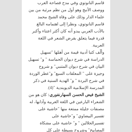
قاسم النانوتوي وفي مدح فصاحة العرب
ووصف الأنبج وهو أول من نظم مرثية من بين
علماء الدار وذلك على وفاة الشيخ محمد
قاسم النانوتوي، ونظرا إلى اهتمامه البالغ
بالأدب العربي يبدو أنه كان أكثر اعتناء وأكبر
قدرة فيما يتعلق بقرض الشعر في اللغة
العربية.
وألّف كتبا أدبية قيمة من أهمّها "تسهيل
الدراسة في شرح ديوان الحماسة " و" تسهيل
البيان في شرح ديوان المتنبي" و شروح
وجيزة على " المعلقات السبع" و"عطر الوردة
في شرح البردة " و" الهدية السنية في ذكر
المدرسة الإسلامية الديوبندية "(4).
الشيخ فيض الحسن السهارنفوري:
كان هو من
الشعراء البارعين في اللغة العربية وآدابها، له
مصنفات جليلة ممتعة منها "حاشية على
تفسير البيضاوي" و"حاشية على
تفسيرالجلالين " و" حاشية على مشكاة
المصابيح" وشروح بسيطة على كل