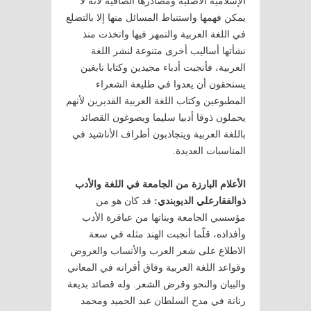
الإسلامية الأصلية ومصادرها الصافية لأنه لا
يمكن فهمها واستنباط المسائل منها إلا بالتضلع
في اللغة العربية والتمهر فيها واتخذت منذ
نشأتها أساليب أخرى متنوعة لنشر اللغة
العربية، فأنجبت أدباء مجيدين وكتابا نابغين
يستحقون أن يعدوا في طليعة الشعراء
المطبوعين وكتاب اللغة العربية القديرين لأنهم
يحملون ذوقا أدبيا سليما ويصوغون القصائد
باللغة العربية ويتجاذبون أطراف الأناشيد في
المناسبات العديدة.
الأعلام البارزة من الجامعة في اللغة والأدب
ذوالفقارعلي الديوبندي:
قد كان هو من
مؤسسي الجامعة وبناتها من عباقرة الأدب
وأفذاذه، قلّما أنجبت الهند مثله في سعة
الاطلاع على شعر العرب والأنساب والعروض
وقواعد اللغة العربية وفاق أقرانه في المعاني
والبيان والنحو وقرض الشعر. وله قصائد بديعة
رنانة في مدح السلطان عبد الحميد ومحمد