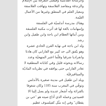
والرسالة القدسية وفيصل التفرقة بين الإسلام
والزندقة ومقاصد الفلاسفة وتهافت الفلاسفة
ومعيار العلم في المنطق وغيرها من الأعمال
القيّمة.
وهناك مدرسة أندلسيّة في الفلسفة
وإسهامات بالغة لها قد أثرت مكتبة الفلسفة
ومن أبنائها العظام ابن باجة وابن طفيل وابن
رشد.
ولد ابن باجة في نهاية القرن الحادي عشرة
وهو يتّفق الى حد كبير مع الفارابي كان هادئا
وانفراديا شرقيا وقلّما اعتبر المنهجيّة وعدد
رسالاته وبحوثه قليل وفي كتاباته المنطقية لا
تغادر الفارابي حتى يوافقه في نظرياته الماديّة
والميتافيزقيّة .
ويلد ابن طفيل في مدينة صغيرة بالأندلس
وتوفّي في المغرب سنة 1185 وكان شغوفا
بالقرائة وله أشعار عديدة ولم يصل إلينا الا
قصيدتين وعمله الذي أذاع صيته هو "حي بن
يقظان" وفي إنه مثّل كفيلسوف عظيم .