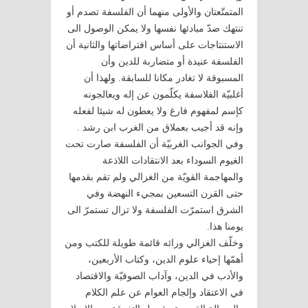
المتمتّعتان والأولى منهما أن الفلسفة تصدم أو
تنتهك ضدّ مبادئها نفسها ولا يمكن الوصول الى
الاستنتاجات على أساس افتراضاتها والثانية أن
الفلسفة عنيدة أو متضاربة للدين وأن
المسبوقة لا تغادر مكانا للسابقة. ولهذا أن
أغلبيّة الفلاسفة يكلّمون عن إله ويعالجونه
كإسم لمفهوم فارغ ولا يعطون له شيئا لفعله
وإنه قد أجيب بعملاق من الغرب ابن رشد .
وفي الجوانب الغربيّة أن الفلسفة صارت تحت
الغيوم السوداء بعد الانتقادات اللاذعة
والمهاجمة القويّة من الغزالي ولم تقم بقدمها
حتى القرن التسعين بمجيء النهضة وفي
الشرق استمرّت الفلسفة ولا تزال تستمرّ الى
يومنا هذا.
وخلّف الغزالي ورائه قائمة طويلة للكتب ومن
أهمّها إحياء علوم الدين، وكتاب الأربعين،
والأدب في الدين، وآداب الصوفيّة والاقتصاد
في الاعتقاد وإلجام العوام عن علم الكلام