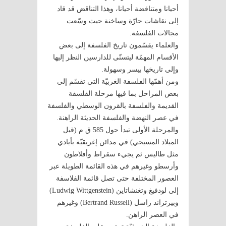
أحيانا ومتناقضة أحيانا، وهذا التناقض قد قاد
إلى نقاشات حارّة وساخنة حيث وسّعت
مجالات الفلسفة.
والعلماء يقسّمون تاريخ الفلسفة إلى بعض
الأقسام المهمّة ليتسنّى للدارسين النظر إليها
وإلى تاريخها بيسر وسهولة.
ومن أهمّها الفلسفة الغربيّة التي تقسّم إلى
بعض المراحل بما فيها مرحلة الفلسفة
القديمة والفلسفة بالقرون الوسطي والفلسفة
في عصر النهضة والفلسفة الحديثة الراهنة.
والمرحلة الأولى تبدأ حول 585 ق م (قبل
الميلاد المسيحي) في مدائن إغريقيّة بأيادي
مثل طاليس ثم يجيء سقراط وأفلاطون
وأرسطو وغيرهم في هذه القائمة الطويلة عبر
العصور المختلفة حتى تصل قائمة الفلاسفة
إلى لودفيغ وتغنشاتاين (Ludwig Wittgenstein)
وبيرتراند راسل (Bertrand Russell) وغيرهم
في العصر الراهن.