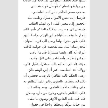
بنيلها عملا يحصل النفع في كل حالة من حالاته
من زيادة ونقصان"، فوصل قوله هذا الى
صاحب مصر الحاكم بأمر الله الفاطمي،
فأرسل إليه بعض الأموال سرّا، وطلب منه
الحضور إلى مصر. فلبى ابن الهيثم الطلب
وارتحل الى مصر حيث كلفه الحاكم بأمر الله
إنجاز ما وعد به. فباشر ابن الهيثم دراسة النهر
على طور مجراه ولما وصل الى قرب أسوان
تنحدر مياه النيل منه تفحصه في جوانبه كافّة،
أدرك أنه كان واهما متسرّعا في ما ادعى
المقدرة عليه، وأنه عاجز على البرّ بوعده.
حينئذ عاد الى الحاكم بالله معتذرا، فقبل عذره
وولاه أحد المناصب. غير أن إبن الهيثم ظنّ
رضى الحكم بالله تظاهرا بالرضى، فخشي أن
يكيد له، وتظاهر بالجنون وثابر على التظاهر به
حتى وفاة الحاكم الفاطمي. وبعد وفاته عاد
على التظاهر بالجنون وخرج من داره وسكن
قبة على باب الجامع الأزهر وطوي ما تبقى
من حياته مؤلّفا ومحقّقا وباحثا في حقول