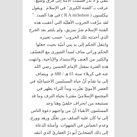
تبقي و لا تذر قسّمت الأمّة إلى فرق وشيع،
عرفت بـ"الفتنة الكبرى" في الإسلام . ويقول
نيكلسون ( R.A.nicholson ) في هذا الصدد :"
لقد مزّقت الحروب الأهليّة التي أعقبت هذه
الفتنة الإسلام شرّ تمزيق، ولم يلتئم بعد الجرح
الذي أحدثته تلك الحروب" حسب تعبيره.
وانتقل الحكم إلى يد بني أميّة بحيث جعلوا
الحكم وراثي مناف لمبدأ الشورى مع التعسّف
والكثير من العنف والاستبداد والإباحية، وانتهت
هذه الفترة بمقتل الإمام الحسين رضي الله
عنه في كربلاء سنة 61 هـ / 680 م. ويضاف
إلى ما تقدّم أنّ حياة المسلمين الاجتماعيّة في
العصر الأمويّ تغيّرت وبدأ الثراء يظهر في
المجتمع الإسلاميّ مقترنا بحياة الترف وما قد
تستتبعه من انحراف خلقيّ وهنا وجد
المسلمون الأتقياء أنّ من واجبهم دعوة الناس
إلى ما كان عليه السلف من تقلّل وزهد وورع،
وعدم انغماس في الشهوات. وأمثلة الدعاة
إلى ذلك الصحابيّ أبو ذرّ الغفاريّ الذي انتقد