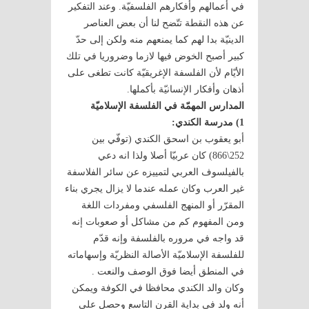
في أعمالهم وأفكارهم الفلسفيّة. وعند التفكير
عن هذه النقطة تتّضح لنا أن بعض العناصر
الدينيّة بدا لهم كما يمنعهم منه ولكن إلى حدّ
كبير أصبح الخوض فيها لازما وضروريا في تلك
الأيّام لأن الفلسفة الإغريقيّة كانت تطغى على
أذهان وأفكار الإنسانيّة بأكملها.
المدارس المهمّة في الفلسفة الإسلاميّة
1) مدرسة الكندي:
أبو يعقوب بن اسحق الكندي (توفّي بين
252\866) كان عربيّا أصلا ولذا انه دعي
بالفيلسوف العربي لتمييزه عن سائر الفلاسفة
غير العرب وكان عمله عندما لا يزال يجري بناء
المقرّر أو المنهج الفلسفي ومفردات اللغة
ومن المفهوم كم من مشاكل أو صعوبات إنه
قد واجه في مروره بالفلسفة وإنه قدّم
للفلسفة الإسلاميّة الأصالة النظريّة وإسهاماته
في المنطق أيضا فوق الوصف والنعت .
وكان والد الكندي محافظا في الكوفة ويمكن
أنه ولد في بداية القرن التاسع وحصل على