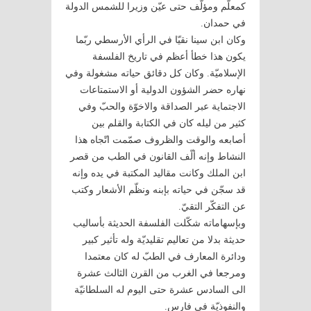
كمعلّم ومؤلّف حتى عيّن وزيرا للشمس الدولة
في حمدان.
وكان ابن سينا نقيّا في الرأي الأرسطي ربّما
يكون هذا خطأ أعظم في تاريخ الفلسفة
الإسلاميّة. وكان كل دقائق حياته مشغولة وفي
نهاره حضر الشؤون الدولية أو الاستمتاعات
الاجتماية عبر الصداقة والاخوّة والحبّ وفي
كثير من ليله كان في الكتابة والقلم بين
أصابعه والوقت والظروف صمّمت اتّجاه هذا
النشاط وإنه ألّف القانون في الطب من قصر
ابن الملك وكانت مقاليد المكتبة في يده وإنه
قد سجّن في حياته بإبنه ونظّم الأشعار وكتب
عن التفكّر التقيّ.
وبإسهاماته شكّلت الفلسفة الحديثة بأساليب
حديثة بدلا من تعاليم تقليديّة وله تأثير كبير
ودائرة المعارف في الطبّ له كان معتمدا
ومرجعا في الغرب من القرن الثالث عشرة
الى السادس عشرة حتى اليوم له السلطانيّة
والنفوذيّة في فارس.