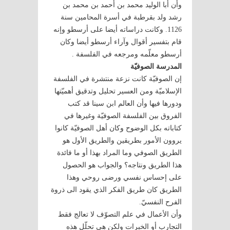
وأن أبا الوليد محمد بن أحمد بن محمد بن
رشد ولد بقرطبة في أسرة المحامين سنة
1126. وكانت دراساته أيضا على أرسطو وإنه
قام بتفسير أقوال وآراء أرسطو أيضا وكان
أرسطو معلّمه ومرجعه في الفلسفة .
المدرسة الصوفيّة
إن الصوفيّة كانت نزعة منتشرة في الفلسفة
الإسلاميّة ومن العسير تحليل وتدقيق أهميّتها
ودورها فيها وأن العالم ابن سينا قد كتب
الفروق بين الفلسفة الصوفيّة وغيرها في
كتاباته بكل الوضوح وكان أهل الصوفيّة كانوا
يروون الأمور بطريقين والطريق الأول هو
الطريق الصوفي وما المراد بهذا أو ما فائدة
هذا الطريق ونتاجه؟ والجواب هو الحصول
على إحساس نفسي ورضى روحي وهذا
الطريق كان طريق الفكر الذي يقود الى ذروة
الفرح النفسيّ.
وأن الأعمال في علم التصوّف لا تعالج فقط
التجارب أو الخبرات ولكن هي تحلّل هذه