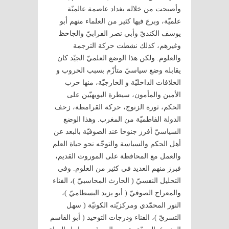
وأصبحت من خلاله بغداد عاصمة عالميّة
علميّة، وبرع فيها كثير من العلماء منهم أبو
يوسف الكنديّ وأبي نصر الفرابيّ والجاحظ
وغيرهم، كذلك نشطت حركة الترجمة
والعلوم. ولكن هذا الوضع العلميّ الجيّد كان
يقابله وضع سياسيّ متأزّم بسبب الحروب و
الخلافات الداخليّة و الخارجيّة، منها حرب
الأمين والمأمون، سيطرة البويهيّين على
الحكم، ثورة الزنوج، حركة القرامطة، زحف
الدولة الفاطميّة من المغرب. وهذا الوضع
السياسيّ أفرز جنوحا عند الصوفيّة بالبعد عن
أهل الحكم والسياسة والتوجّه نحو حياة العلم
والعمل مع المحافظة على الموروث القديم،
فبرز منهم العديد في كثير من العلوم. وفي
التحليل النفسيّ ( الحارث المحاسبيّ )، الفناء
والمعراج الصوفيّ ( أبو يزيد البسطاميّ )،
النور المحمّدي ومركزيّته الكونيّة ( سهل
التسريّ )، الفناء ودرجات التوحيد ( أبو القاسم