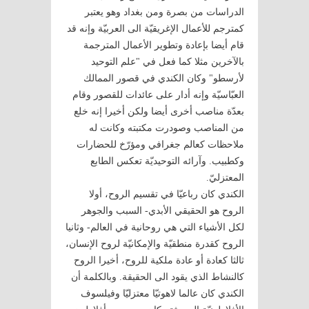
الدراسات من بصرة ومن بغداد وهو يعتبر
كمترجم للأعمال الإغريقيّة الى العربيّة وإنه قد
قام أيضا بإعادة وتطوير الأعمال المترجمة
بالآخرين مثلا كما فعل في "علم التوحيد
لأرسطو" وكان الكندي في قصور الممالك
العبّاسيّة وإنه أدار على عائدات للقصور وقام
بعدّة مناصب أخرى أيضا ولكن أخيرا إنه خلع
من المناصب وصودرت مكتبته وكانت له
ملاحظات كعالم جغرافي ومؤرّخ للحضارات
وكطبيب. وآرائه التوحيديّة تعكس الطابع
المعتزليّ.
الكندي كان رباعيّا في تقسيم الروح، أولا
الروح هو الحقيقي الأبدي- السبب والجوهر
لكل الأشياء التي هي روحانية في العالم- وثانيا
الروح كقدرة منطقيّة والإمكانيّة لروح الإنسان،
ثالثا كعادة أو عادة ملكية للروح، أخيرا الروح
كالنشاط الذي يقود الى الحقيقة. وبالكلمة أن
الكندي كان عالما لاهوتيّا معتزليّا وفيلسوف