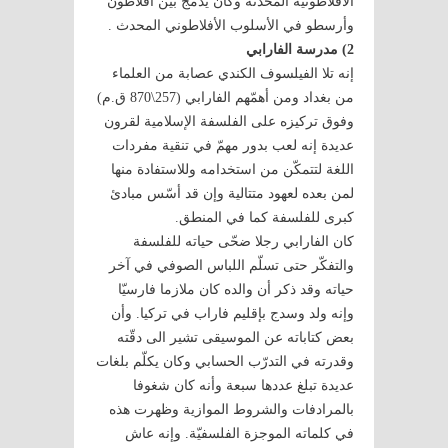
الأفلاطونيّة المحدثة وكان يدمج بين أفلاطون
وأرسطو في الأسلوب الأفلاطوني المحدث .
2) مدرسة الفارابي
إنه تلا الفيلسوف الكندي عصابة من العلماء
من بغداد ومن أهمّهم الفارابي (257\870 ق.م)
وفوق تركيزه على الفلسفة الإسلامية لقرون
عديدة إنه لعب بدور مهمّ في تنقية مفردات
اللغة لتتمكّن من استخدامه وللاستفادة منها
لمن بعده لعهود متتالية وإن قد أسّس مبادئ
كبرى للفلسفة كما في المنطق.
كان الفارابي رجلا ضحّى حياته للفلسفة
والتفكّر حتى تسلّم اللباس الصوفي في آخر
حياته وقد ذكر أن والده كان ملازما فارسيّا
وإنه ولد وسدج بإقليم فاراب في تركيا. وأن
بعض كتاباته عن الموسيقى تشير الى دقّته
وقدرته في التدرّب الحسابي وكان يكلّم بلغات
عديدة تبلغ عددها سبعة وأنه كان شغوفا
بالمرادفات والشروط الموازية وظهرت هذه
في كلماته الموجزة الفلسفيّة. وإنه عاش