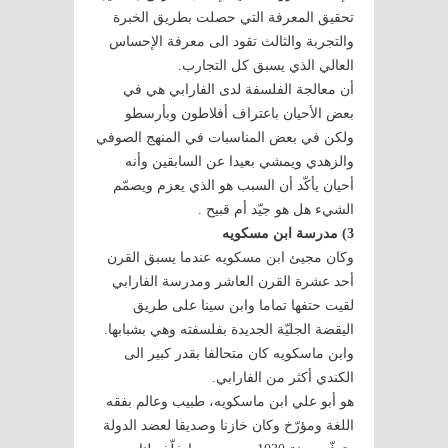
تحقيق المعرفة التي حصلت بطريق الخبرة
والتجربة والثالث تقود الى معرفة الإحساس
العالي الذي يسبق كل التجارب.
أن معالجة الفلسفة لدى الفارابي هي في
بعض الأحيان باعتراف أفلاطون وبأرسطو
ولكن في بعض المناسبات في المنهج الصوفي
والزهدي ويمشي بعيدا عن السابقين وأنه
أحيان يأكّد أن السبب هو الذي يعزم ويصمّم
الشيء هل هو جيّد أم قبيح .
3) مدرسة ابن مسكويه
وكان مجيئ ابن مسكويه عندما يسبق القرن
أحد عشرة القرن العاشر ومدرسة الفارابي
لقيت حتفها تماما وابن سينا على طريق
اليقضة الجليّة الجديدة بفلسفته وهي بشبابها.
وابن ماسكويه كان متحالفا بقدر كبير الى
الكندي أكثر من الفارابي.
هو أبو علي ابن ماسكويه، طبيب وعالم بفقه
اللغة ومؤرّخ وكان خازنا وصديقا لعضد الدولة