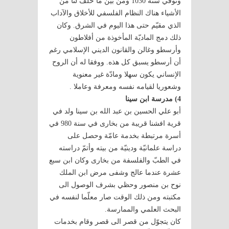
وتوفّي سنة 1030 ومن بين ما خلّف لنا من
الأشياء هناك النظام الفلسفي للأخلاق والآداب
الذي مقيّم حتى هذا اليوم في الشرق. وكان
ذلك دمج الماديّة المأخوذة من أفلاطون
وأرسطو وغالن والقانون الديني الإسلامي رغم
أن أرسطو يسبق كل هذه. ووفقا له أن الروح
الإنساني يكون سهلا ومادّة غير معنوية
وشعوريا لقيامه نفسه ومعرفة وعاملا .
4) مدرسة ابن سينا
أبو علي الحسين بن عبد الله بن سينا ولد في
قرية افشنا قريبة من بخارى في سنة 980 في
أسرة مرتبطة بخدمة عامّة وحصل على
دراسة علمانيّة ودينيّة من بيته وأتمّ دراسته
في الطبّ والفلسفة من بخارى وكان ابن سبع
عشرة عندما عالج وشفى مرض ابن الملك
نوح بن منصور وحظي بشرف الوصول الى
مكتبته ومن ذلك الوقت صار معلّما لنفسه في
البحث العلمي والممارسة.
كان يتجوّل من قصر الى قصر وقام بخدمات