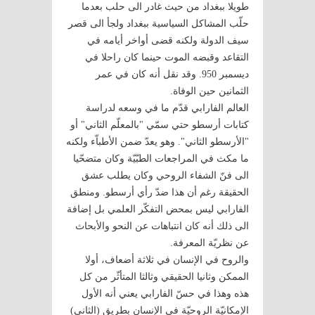
طويلا ببغداد من حيث غادر الى حلب بعدما
حلّب المشاكل السياسية ببغداد ولجأ الى قصر
سيف الدولة ولكنه قضى أواخر أيامه في
التقاعد وقبضه الموت حينما كان راحلا في
ديسمبر 950. وقد نقل أنه كان في عمر
الثمانين حين الوفاة.
العالم الفارابي قدّم ما في وسعه لدراسة
كتابات أرسطو حتي سمّي "بالمعلّم الثاني" أو
"الأرسطو الثاني". وهو يعدّ ضمن الأطباّء ولكنه
ما مكث في المراجعات الطبّيّة وكان متضحّيا
الى فنّ الشفاء الروحي وكان يطلب عشق
الحقيقة رغم أن هذا ضدّ رأي أرسطو. ومنطق
الفارابي ليس بمحض التفكّر العلمي بل إضافة
الى ذلك أنه كان انتباهات عن النحو والأبحاث
عن نظريّة المعرفة.
والروح في الإنسان في ثلاثة أضعاف، أولا
الممكن وثانيا الحقيقي وثالثا المتأثّر من كل
هذه وهذا في حسّ الفارابي يعني أنه الأول
الإمكانيّة الروحيّة في الإنسان بطريق (الثاني)