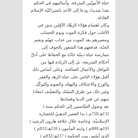
حياة الأمويّين المترفة، وأساليبهم في الحكم
نقدا شديدا، ودعا إلى الأخذ باشتراكيّة الإسلام
العادلة.
وكان اهتمام هؤلاء الزهّاد الأوّلين يدور في
الأغلب حول فكرة الموت ويوم الحساب
ومصيرهم بعد الموت من عذاب جهنّم ونعيم
الجنّة، فدفعهم هذا الشعور بالخوف إلى
ممارسة حياة دينيّة جادّة مع الحفاظ على أدقّ
أحكام الشريعة، بل إلى الزيادة فيها من
النوافل والأعمال الصالحة. وعلى أساس ذلك
أقبل هؤلاء الناس على حياة الزهد والفقر
والورع والاعتكاف والتهجّد والصوم والتوكّل
وغير ذلك من طرق التنسّك والتقشّف ابتعادا
منهم عن فتن الدنيا وفسادها .
بعد وصول العبّاسيين إلى الحكم سنة (
132هـ/750م ) بدا العصر الذهبيّ للحضارة
الإسلاميّة، وخاصة خلال خلافة هارون الرشيد (
193هـ/809م ) وابنه المأمون ( 218هـ/833م )
الذي أسّس بيت الحكمة ( 217هـ/832م )