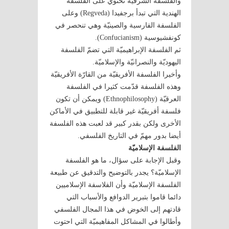
والفلسفة الشرقيّة تحتوي على الفلسفة
الهندية التي تبدأ برجفيدا (Regveda) وعلى
الفلسفة الفارسية والصينيّة وهي تنحصر في
كونفشيوسية (Confucianism).
ثم الفلسفة الإبراهيميّة التي تضمّ الفلسفة
اليهوديّة والنصرانيّة والإسلاميّة.
وأخيرا الفلسفة الأفريقيّة من القارّة الأفريقيّة
وهذه الفلسفة قدّمت كثيرا في الفلسفة
العرقيّة (Ethnophilosophy) ويمكن أن تكون
فلسفة أفريقيّة غير قابلة للتطبيق في الأماكن
الأخرى ولكن بقدر كبير قد لعبت هذه الفلسفة
أيضا بدور مهمّ في التاريخ الفلسفي.
الفلسفة الإسلاميّة
وقبل الإجابة على سؤال، ما هو الفلسفة
الإسلاميّة؟ يجدر بالتوضيح والتدقيق عن طبيعة
الفلسفة الإسلاميّة وأن الفلاسفة الإسلاميين
دائما قاموا بتبرير الدوافع والأسباب التي
قادتهم إلى الخوض في هذا المجال الفلسفي
وأطالوا في المشاكل المفاهيميّة التي احتوت