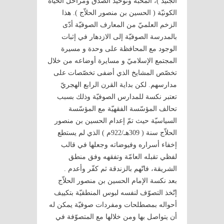
الجنيد )، المحبّة وتوحيد الصدق ومراحل الحياة
الكونيّة ( الحسين بن منصور الحلاّج ). هذا
الزخم العلميّ من المعارف الصوفيّة أدّى
بالمدرسة الصوفيّة إلى الازدهار في إثبات
الوجود مع المحافظة على وحدة و مسيرة
المجتمع الإسلاميّ و مسايرة أوضاعه من خلال
تخصّص المشايخ الذي أضفى تخصّصات على
مدارسهم. لكن بداية القرن الرابع الهجريّ
تعتبر نكسة للمدارس الصوفيّة وذلك بسبب
تحالف المؤسّسة الفقهيّة مع المؤسّسة
السياسيّة حيث تمّ إعدام الحسين بن منصور
الحلاّج سنة ( 309هـ/922م ) الذي لم يستطع
إخفاء أسراره وفيوضاته وجعلها في قالب
لفظي تقبله العامّة وتفقهه وفق منطق
الشريقة، فاتّهم بالزندقة ثم كفّر وأعدم .
بعد نكسة الإمام الحسين بن منصور الحلاّج
إتّخذ التصوّف لنفسه لبوس المنطقيّة بتكييف
أحواله بمصطلحات ومفردات صوفيّة يمكن له
أن يتواصل بها ومن خلالها مع المتصوّفة في