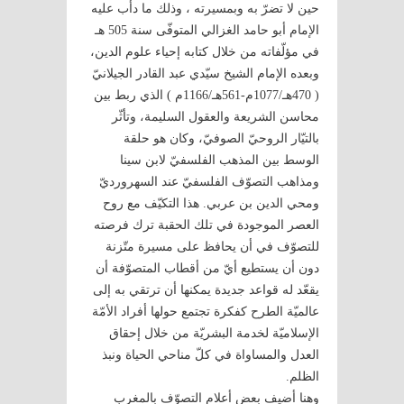
حين لا تضرّ به وبمسيرته ، وذلك ما دأب عليه
الإمام أبو حامد الغزالي المتوفّى سنة 505 هـ
في مؤلّفاته من خلال كتابه إحياء علوم الدين،
وبعده الإمام الشيخ سيّدي عبد القادر الجيلانيّ
( 470هـ/1077م-561هـ/1166م ) الذي ربط بين
محاسن الشريعة والعقول السليمة، وتأثّر
بالتيّار الروحيّ الصوفيّ، وكان هو حلقة
الوسط بين المذهب الفلسفيّ لابن سينا
ومذاهب التصوّف الفلسفيّ عند السهرورديّ
ومحي الدين بن عربي. هذا التكيّف مع روح
العصر الموجودة في تلك الحقبة ترك فرصته
للتصوّف في أن يحافظ على مسيرة متّزنة
دون أن يستطيع أيّ من أقطاب المتصوّفة أن
يقعّد له قواعد جديدة يمكنها أن ترتقي به إلى
عالميّة الطرح كفكرة تجتمع حولها أفراد الأمّة
الإسلاميّة لخدمة البشريّة من خلال إحقاق
العدل والمساواة في كلّ مناحي الحياة ونبذ
الظلم.
وهنا أضيف بعض أعلام التصوّف بالمغرب