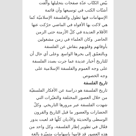
بيّض الكتّاب عدّة صفحات بتحليلها وألّفت
أشتّات الكتب في توسيعها وأن قائمة
الإسهامات فيها تطول والفلسفة الإسلاميّة كما
هي لاكت بها الأفواه في الماضي حرّكت عنها
الأقلام العديدة في كلّ الأزمنة حتى الزمن
الحاضر. وكان العلماء في زمن مشغولين
بأوقاتهم وقلوبهم بنقاش عن الفلسفة
وبالتعمّق إلى بحرها الواسع. وعلى أي حال أن
للتاريخ أخبار عديدة عما جرت بصدد الفلسفة
على وجه العموم والفلسفة الإسلامية على
وجه الخصوص.
تاريخ الفلسفة
تاريخ الفلسفة هو دراسة عن الأفكار الفلسفيّة
من خلال العصور المختلفة والتغيّرات التي
شهدت الفلسفة عبر مرورها التاريخي. وكلّ
الحضارات والعصور ما قبل التاريخ والقرون
الوسطى والحديثة والأديان كلّها قد لعبت بدور
فعّال في تطوير إطار الفلسفة، وكل واحد من
هذه العصور قد قاموا بإسهامات متميّزة بالغة