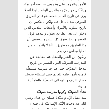
الأمور والمرور على هذه هي بطبيعته أمر يمتّع
ويلذّ كل من يمرّ به والدليل الواضح لهذا أنه لا
يرى في تاريخ العالم شخصا هو غادر الطريق
الصوفي بعدما دخل فيه ولكن بالعكس أن
تاريخ الملوك والأمراء وأصحاب الملايين الذين
دخلوا الى هذا الطريق يطول وعددهم فوق
الحصر والحدّ وفوق كل البيان والتوصيف أن
هذا الطريق هو طريق اللذّة لا يلتذّها إلا من
دخلها وخاض في بحره.
ويكون من الخير والفضل عند معالجة عن
المدرسة الصوفيّة القول اليسير عن تاريخ
مدخل التصوّف حتى صارت مدرسة مستقلّة
قامت بأمور قيّمة للعالم حتى استطاع تحويل
مسار الترف واللهو الى العبوديّة والطمأنينة
والزهد.
نشأة الصوفيّة وكونها مدرسة صوفيّة
منذ مقتل الإمام سيّدنا عثمان بن عفان رضي
الله عنه دخلت الأمّة الإسلاميّة في فتنة لا