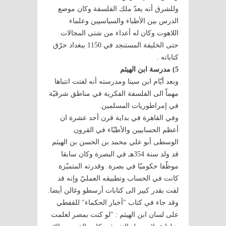
وللشرق أنه يعدّ ملك الفلسفة وكان موضع
الدرس بين الأطباء والسياسيين وعلماء
اللاهوت وكان له أعداء من شتى المجالات
حتى الخليفة المستنجد في 1150 ببغداد حرّق
كتاباته .
5) مدرسة ابن الهيثم
وبعد أيّام ابن سينا ومدرسته أنه لفتت انتباها
مهماّ الى الفلسفة الفكرية في مناطق شرقيّة
في إمراطوريات المسلمين.
وفي القاهرة في بداية قرن أحد عشرة ان
أعظم الحسابيين والأطبّاء في القرون
الوسطى أبو علي محمد بن الحسن بن الهيثم
قد ولد سنة 354هـ في البصرة وكان سابقا
موظّفا حكوميّا في بصرة. وقدرته المتميّزة
كانت في الحساب وتطبيقه العمليّ وإنه قد
لفت بقدر كبير الى كتابات أرسطو وغالن أيضا.
وقد جاء في كتاب "أخبار الحكماء" للقفطي
على لسان ابن الهيثم : "لو كنت بمصر لعلمت