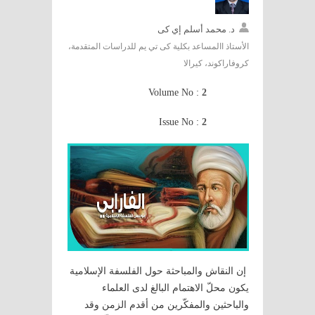
د. محمد أسلم إي كى
الأستاذ االمساعد بكلية كى تي يم للدراسات المتقدمة،
كروفاراكوند، كيرالا
Volume No :
2
Issue No :
2
إن النقاش والمباحثة حول الفلسفة الإسلامية
يكون محلّ الاهتمام البالغ لدى العلماء
والباحثين والمفكّرين من أقدم الزمن وقد