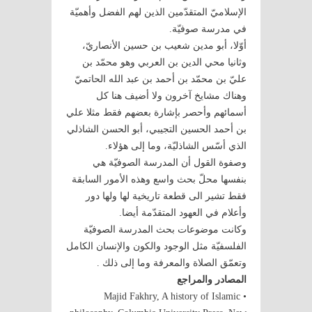
الإسلاميّ المتقدّمين الذين لهم الفضل وأهميّة
في مدرسة صوفيّة.
أوّلا، أبو مدين شعيب بن حسين الأنصاريّ،
وثانيا محي الدين بن العربي وهو محمّد بن
عليّ بن محمّد بن أحمد بن عبد الله الحاتميّ
وهناك مشايخ آخرون ولا أضيف هنا كل
أسمائهم وأحصر بإشارة بعضهم فقط مثلا علي
بن أحمد الحسين التجيبي، أبو الحسن الشاذلي
الذي أسّس الشاذليّة، وما إلى هؤلاء.
وصفوة القول أن المدرسة الصوفيّة هي
بنفسها محلّ بحث واسع وهذه الأمور السابقة
فقط تشير الى قطعة تاريخية لها ولها دور
وأعلام في العهود المتقدّمة أيضا.
وكانت موضوعات بحث المدرسة الصوفيّة
الفلسفيّة مثل الوجود والكون والإنسان الكامل
وتعمّق الصلاة والمعرفة وما إلى ذلك .
المصادر والمراجع
• Majid Fakhry, A history of Islamic