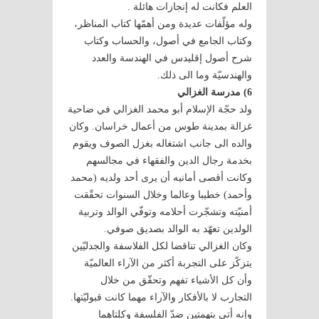
العلم فكانت له إنجازات هائلة .
وله مؤلّفات عديدة ومن أهمّها كتاب المناظر،
وكتاب الجامع في أصول، والحساب وكتاب
شرح أصول إقليدس في الهندسة والعدد
والهندسيّة وما الى ذلك.
6) مدرسة الغزالي
ولد حجّة الإسلام أبو محمد الغزالي في ضاحية
غزالة بمدينة طوس من أعمال خراسان. وكان
والده الى جانب اشتغاله بغزل الصوف ويقوم
بخدمة رجال الدين والفقهاء في مجالسهم
وكانت أقصى أمانيه أن يرى أحد ولديه (محمد
وأحمد) خطيبا وعالما وخلال السنوات تحقّقت
أمنيّته وتشجّرت أحلامه وتوفّي الوالد وتربية
الولدين تعهّد به الوالد بصديق صوفي.
وكان الغزالي تناقضا لكل الفلاسفة والجدليّين
يتزكّز على التجربة أكثر من الآراء العالميّة
وأن كل الأشياء تفهم وتحقّق من خلال
التجارب لا بالأفكار والآراء مهما كانت قبوليّتها.
وإنه أتى بتهمتين ضدّ الفلسفة وكلتاهما